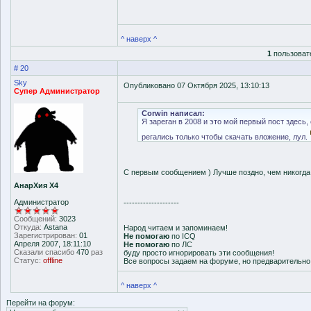
^ наверх ^
1
пользоват
# 20
Sky
Опубликовано 07 Октября 2025, 13:10:13
Супер Администратор
Corwin написал:
Я зареган в 2008 и это мой первый пост здесь,
регались только чтобы скачать вложение, лул.
С первым сообщением ) Лучше поздно, чем никогд
АнарХия Х4
Администратор
--------------------
Сообщений:
3023
Откуда:
Astana
Народ читаем и запоминаем!
Зарегистрирован:
01
Не помогаю
по ICQ
Апреля 2007, 18:11:10
Не помогаю
по ЛС
Сказали спасибо
470
раз
буду просто игнорировать эти сообщения!
Статус:
offline
Все вопросы задаем на форуме, но предварительн
^ наверх ^
Перейти на форум: