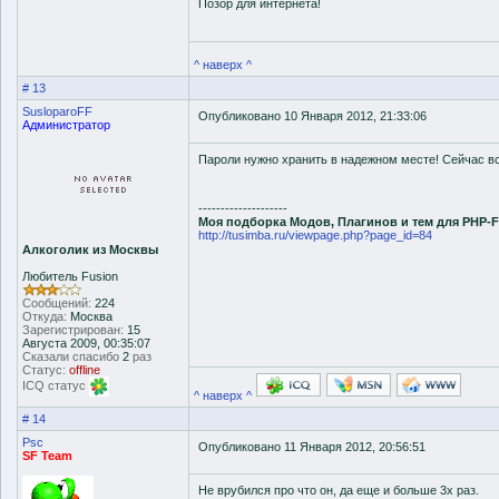
Позор для интернета!
^ наверх ^
# 13
SusloparoFF
Опубликовано 10 Января 2012, 21:33:06
Администратор
Пароли нужно хранить в надежном месте! Сейчас в
--------------------
Моя подборка Модов, Плагинов и тем для PHP-
http://tusimba.ru/viewpage.php?page_id=84
Алкоголик из Москвы
Любитель Fusion
Сообщений:
224
Откуда:
Москва
Зарегистрирован:
15
Августа 2009, 00:35:07
Сказали спасибо
2
раз
Статус:
offline
ICQ статус
^ наверх ^
# 14
Psc
Опубликовано 11 Января 2012, 20:56:51
SF Team
Не врубился про что он, да еще и больше 3х раз.