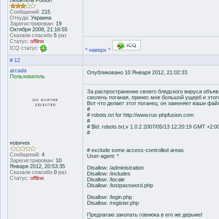
Любитель Fusion
Сообщений:
215
Откуда:
Украина
Зарегистрирован:
19
Октября 2008, 21:16:55
Сказали спасибо
5
раз
Статус:
offline
ICQ статус
^ наверх ^
# 12
arcada
Опубликовано 10 Января 2012, 21:02:33
Пользователь
За распространение своего блядского вируса объяв
сволочь поганая, принес мне большой ущерб и этого
Вот что делает этот поганец: он заменяет ваши файл
#
# robots.txt for http://www.rus-phpfusion.com
#
# $Id: robots.txt,v 1.0.2 2007/05/13 12:20:19 GMT +2:0
#
новичек
# exclude some access-controlled areas
Сообщений:
4
User-agent: *
Зарегистрирован:
10
Января 2012, 20:53:35
Disallow: /administration
Сказали спасибо
0
раз
Disallow: /includes
Статус:
offline
Disallow: /locale
Disallow: /lostpassword.php
Disallow: /login.php
Disallow: /register.php
Предлагаю закопать говнюка в его же дерьме!