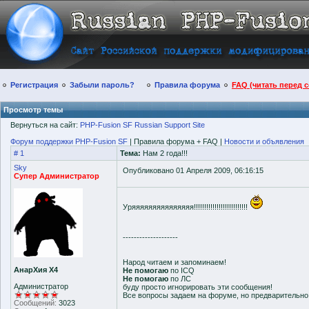
Регистрация
Забыли пароль?
Правила форума
FAQ (читать перед 
Просмотр темы
Вернуться на сайт:
PHP-Fusion SF Russian Support Site
Форум поддержки PHP-Fusion SF
| Правила форума + FAQ |
Новости и объявления
# 1
Тема:
Нам 2 года!!!
Sky
Опубликовано 01 Апреля 2009, 06:16:15
Супер Администратор
Уряяяяяяяяяяяяяяя!!!!!!!!!!!!!!!!!!!!!!!!!!
--------------------
Народ читаем и запоминаем!
АнарХия Х4
Не помогаю
по ICQ
Не помогаю
по ЛС
Администратор
буду просто игнорировать эти сообщения!
Все вопросы задаем на форуме, но предварительн
Сообщений:
3023