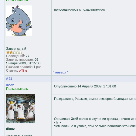
Пользователь
присоединяюсь к поздравлениям
Завсегдатый
Сообщений:
77
Зарегистрирован:
09
Января 2009, 01:15:00
Сказали спасибо
1
раз
Статус:
offline
^ наверх ^
# 11
dicoz
Опубликовано 14 Апреля 2009, 17:31:00
Пользователь
Поздравляю, Уважаю, и много юзеров благодарных 
--------------------
Осваиваю
3
тий палец в изучении движка, нечего их
<hr>
Чем больше я узнаю, тем больше понимаю что нечег
dicoz