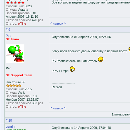
Все вопросы задаем на форуме, но предварительн
Сообщений:
3023
Откуда:
Astana
Зарегистрирован:
01
Апреля 2007, 18:11:10
Сказали спасибо
470
раз
Статус:
offline
^ наверх ^
# 9
Psc
Опубликовано 01 Апреля 2009, 15:24:56
SF Team
Кому нрав прожект, давим спасибу в первом посте
PS Респект если не напьетесь
Psc
PPS +1 Уря
SF Support Team
Почетный SF
--------------------
Retired
Сообщений:
2515
Откуда:
As is
Зарегистрирован:
10
Ноября 2007, 13:15:07
Сказали спасибо
353
раз
Статус:
offline
^ наверх ^
1
пользоват
# 10
genrih
Опубликовано 14 Апреля 2009, 17:04:40