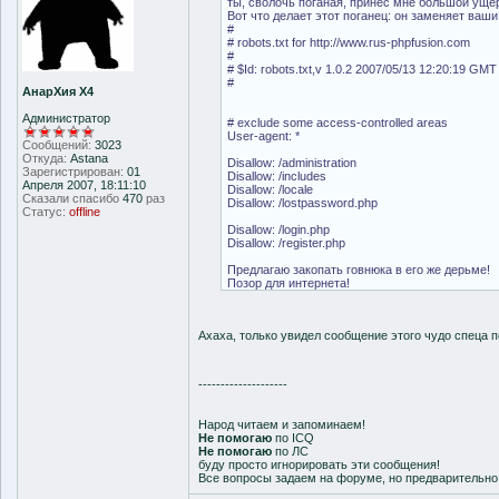
ты, сволочь поганая, принес мне большой ущерб
Вот что делает этот поганец: он заменяет ваши
#
# robots.txt for http://www.rus-phpfusion.com
#
# $Id: robots.txt,v 1.0.2 2007/05/13 12:20:19 GMT
#
АнарХия Х4
Администратор
# exclude some access-controlled areas
User-agent: *
Сообщений:
3023
Откуда:
Astana
Disallow: /administration
Зарегистрирован:
01
Disallow: /includes
Апреля 2007, 18:11:10
Disallow: /locale
Сказали спасибо
470
раз
Disallow: /lostpassword.php
Статус:
offline
Disallow: /login.php
Disallow: /register.php
Предлагаю закопать говнюка в его же дерьме!
Позор для интернета!
Ахаха, только увидел сообщение этого чудо спеца 
--------------------
Народ читаем и запоминаем!
Не помогаю
по ICQ
Не помогаю
по ЛС
буду просто игнорировать эти сообщения!
Все вопросы задаем на форуме, но предварительн