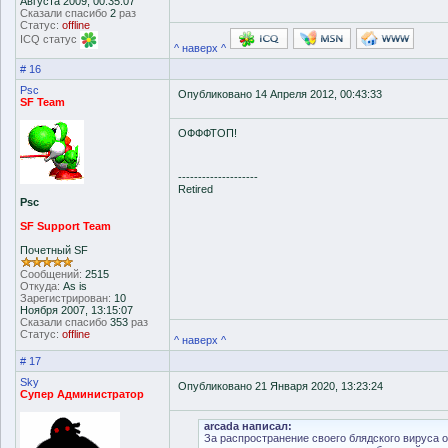
Августа 2009, 00:35:07
Сказали спасибо
2
раз
Статус:
offline
ICQ статус
^ наверх ^
# 16
Psc
Опубликовано 14 Апреля 2012, 00:43:33
SF Team
ОФФФТОП!
--------------------
Retired
Psc
SF Support Team
Почетный SF
Сообщений:
2515
Откуда:
As is
Зарегистрирован:
10
Ноября 2007, 13:15:07
Сказали спасибо
353
раз
Статус:
offline
^ наверх ^
# 17
Sky
Опубликовано 21 Января 2020, 13:23:24
Супер Администратор
arcada написал:
За распространение своего блядского вируса 