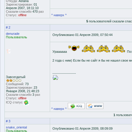
Откуда:
Astana
Зарегистрирован:
01
Апреля 2007, 18:11:10
Сказали спасибо
470
раз
Статус:
offline
^ наверх ^
5
пользователей сказали спа
# 2
denurade
Опубликовано 01 Апреля 2009, 07:50:44
Пользователь
Ураааааа
Поз
2 года с ним) Если бы не сайт я бы не нашел свое м
--------------------
Завсегдатый
'
'
Сообщений:
73
Зарегистрирован:
23
Января 2008, 21:48:23
Сказали спасибо
3
раз
Статус:
offline
ICQ статус
^ наверх ^
1
пользоват
# 3
snake_oriental
Опубликовано 01 Апреля 2009, 08:09:09
Пользователь