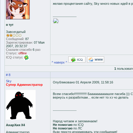
желаю процветания сайту, Sky много новых идей в 
--------------------
'
'
я тут
Завсегдатый
Сообщений:
87
Зарегистрирован:
07 Мая
2007, 20:32:37
Сказали спасибо
6
раз
Статус:
offline
ICQ статус
^ наверх ^
1
пользоват
# 8
Sky
Опубликовано 01 Апреля 2009, 11:58:16
Супер Администратор
Всем спасибо!!!!!!!!!!!!!! Баааааааааашое пасиба ))
вернусь к разработкам... если нет то хз чо делать
--------------------
Народ читаем и запоминаем!
Не помогаю
по ICQ
АнарХия Х4
Не помогаю
по ЛС
буду просто игнорировать эти сообщения!
Администратор