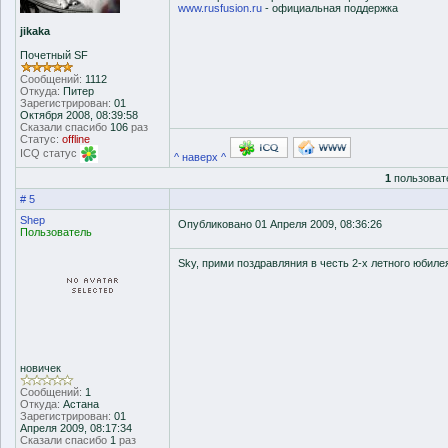
www.rusfusion.ru
- официальная поддержка
jikaka
Почетный SF
Сообщений:
1112
Откуда:
Питер
Зарегистрирован:
01
Октября 2008, 08:39:58
Сказали спасибо
106
раз
Статус:
offline
ICQ статус
^ наверх ^
1
пользоват
# 5
Shep
Опубликовано 01 Апреля 2009, 08:36:26
Пользователь
Sky, прими поздравляния в честь 2-х летного юбиле
новичек
Сообщений:
1
Откуда:
Астана
Зарегистрирован:
01
Апреля 2009, 08:17:34
Сказали спасибо
1
раз