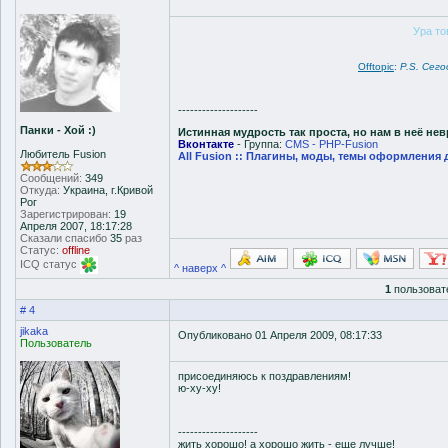
Ура то
Offtopic
:
P.S. Сег
--------------------
Панки - Хой :)
Истинная мудрость так проста, но нам в неё не
Вконтакте
- Группа:
CMS - PHP-Fusion
Любитель Fusion
All Fusion :: Плагины, моды, темы оформления 
Сообщений:
349
Откуда:
Украина, г.Кривой
Рог
Зарегистрирован:
19
Апреля 2007, 18:17:28
Сказали спасибо
35
раз
Статус:
offline
ICQ статус
^ наверх ^
1
пользоват
# 4
jikaka
Опубликовано 01 Апреля 2009, 08:17:33
Пользователь
присоединяюсь к поздравлениям!
ю-ху-ху!
--------------------
жить хорошо! а хорошо жить - еще лучше!