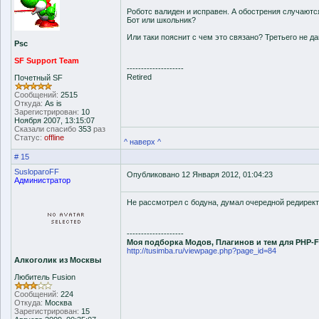
Роботс валиден и исправен. А обострения случаютс
Бот или школьник?
Или таки пояснит с чем это связано? Третьего не да
Psc
SF Support Team
--------------------
Retired
Почетный SF
Сообщений:
2515
Откуда:
As is
Зарегистрирован:
10
Ноября 2007, 13:15:07
Сказали спасибо
353
раз
Статус:
offline
^ наверх ^
# 15
SusloparoFF
Опубликовано 12 Января 2012, 01:04:23
Администратор
Не рассмотрел с бодуна, думал очередной редирект
--------------------
Моя подборка Модов, Плагинов и тем для PHP-
http://tusimba.ru/viewpage.php?page_id=84
Алкоголик из Москвы
Любитель Fusion
Сообщений:
224
Откуда:
Москва
Зарегистрирован:
15