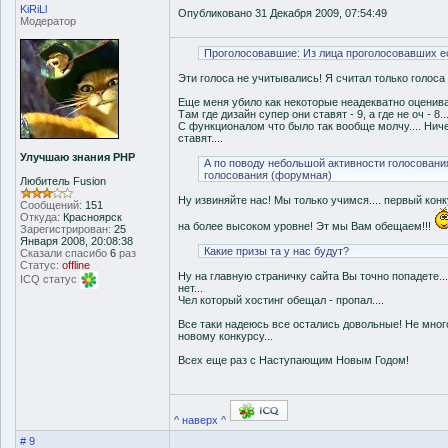
KiRiLl
Опубликовано 31 Декабря 2009, 07:54:49
Модератор
Проголосовавшие: Из лица проголосовавших ес
Эти голоса не учитывались! Я считал только голоса 
Еще меня убило как некоторые неадекватно оценивал
Там где дизайн супер они ставят - 9, а где не оч - 8..
С функционалом что было так вообще молчу.... Ниче
ставят....
Улучшаю знания PHP
А по поводу небольшой активности голосовани
голосования (форумная)
Любитель Fusion
Ну извиняйте нас! Мы только учимся.... первый конк
Сообщений:
151
Откуда:
Красноярск
на более высоком уровне! Эт мы Вам обещаем!!!
Зарегистрирован:
25
Января 2008, 20:08:38
Какие призы та у нас будут?
Сказали спасибо
6
раз
Статус:
offline
Ну на главную страничку сайта Вы точно попадете...
ICQ статус
нет...
Чел который хостинг обещал - пропал....
Все таки надеюсь все остались довольные! Не много
новому конкурсу...
Всех еще раз с Наступающим Новым Годом!
^ наверх ^
# 9