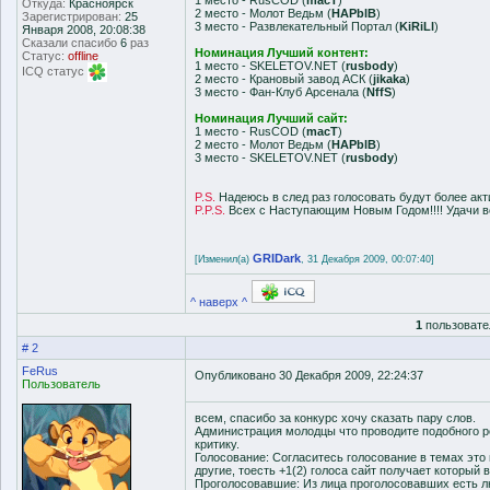
1 место - RusCOD (
macT
)
Откуда:
Красноярск
2 место - Молот Ведьм (
HAPblB
)
Зарегистрирован:
25
3 место - Развлекательный Портал (
KiRiLl
)
Января 2008, 20:08:38
Сказали спасибо
6
раз
Номинация Лучший контент:
Статус:
offline
1 место - SKELETOV.NET (
rusbody
)
ICQ статус
2 место - Крановый завод АСК (
jikaka
)
3 место - Фан-Клуб Арсенала (
NffS
)
Номинация Лучший сайт:
1 место - RusCOD (
macT
)
2 место - Молот Ведьм (
HAPblB
)
3 место - SKELETOV.NET (
rusbody
)
P.S.
Надеюсь в след раз голосовать будут более акт
P.P.S.
Всех с Наступающим Новым Годом!!!! Удачи вс
GRIDark
[Изменил(а)
, 31 Декабря 2009, 00:07:40]
^ наверх ^
1
пользовате
# 2
FeRus
Опубликовано 30 Декабря 2009, 22:24:37
Пользователь
всем, спасибо за конкурс хочу сказать пару слов.
Администрация молодцы что проводите подобного ро
критику.
Голосование: Согласитесь голосование в темах это н
другие, тоесть +1(2) голоса сайт получает который в
Проголосовавшие: Из лица проголосовавших есть лю