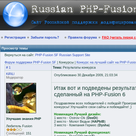
Регистрация
Забыли пароль?
Правила форума
FAQ (читать перед 
Просмотр темы
Вернуться на сайт:
PHP-Fusion SF Russian Support Site
Форум поддержки PHP-Fusion SF
| Конкурсы |
Конкурс на лучший сайт на PHP-Fusio
# 1
Тема:
Результаты конкурса
KiRiLl
Опубликовано 30 Декабря 2009, 21:03:34
Модератор
Итак вот и подведены результа
сделанный на PHP-Fusion 6
Поздравляем всех победителей с победой! Проигра
конкурсы! Улучшайте свои сайты и побеждайте! ;)
Номинация Лучший дизайн:
1 место - Ostrov-Ok (
DeeDi
)
Улучшаю знания PHP
2 место - Молот Ведьм (
HAPblB
)
3 место - Компания Гермес (
Dysha
)
Любитель Fusion
Номинация Лучший функционал:
Сообщений:
151