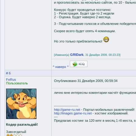
и проголосовать за несколько сайтов, по 10 - баль
Конкурс будет проводитья поэтапно:
1 - Регистрация. Будет где-то 2 недели
2 - Оценка. Будет наверно 2 месяца.
3 - Подсчитывание голосов и объявление победител
Скорее всего будет опять 4 номинации.
Но это только приблизительно!
GRIDark
[Изменил(а)
, 31 Декабря 2009, 00:23:23]
^ наверх ^
# 6
FeRus
Опубликовано 31 Декабря 2009, 00:59:34
Пользователь
лично мне интересны коментарии насчёт функциона
--------------------
http://game-ru.net
- Портал мобильных развлечений!
http://images.game-ru.net
- хостинг изображений.
---
Предлагаю хостинг за 120 wmr в месяц 1 гб места, sq
Кодер разгильдяй!
Завсегдатый