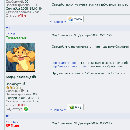
Сообщений:
30
Спасибо. приятно оказаться на стабильном 2м мест
Зарегистрирован:
19
Сентября 2008, 15:08:39
Сказали спасибо
5
раз
Статус:
offline
^ наверх ^
# 4
FeRus
Опубликовано 30 Декабря 2009, 22:57:27
Пользователь
Спасибо что напомнил этот пункт, да тоже бы хоте
--------------------
http://game-ru.net
- Портал мобильных развлечений!
http://images.game-ru.net
- хостинг изображений.
---
Предлагаю хостинг за 120 wmr в месяц 1 гб места, sq
Кодер разгильдяй!
Завсегдатый
Сообщений:
51
Зарегистрирован:
06
Ноября 2009, 23:23:13
Сказали спасибо
3
раз
Статус:
offline
ICQ статус
^ наверх ^
# 5
GRIDark
Опубликовано 31 Декабря 2009, 00:22:19
SF Team