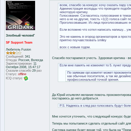
всем, спасибо за конкурс хочу сказать пару сл
Администрация молодцы что проводите подобно
некоторую критику.
Голосование: Согласитесь голосование в темах 
него а не на другие, тоесть +1(2) голоса сайт 
Проголосовавшие: Из лица проголосовавших ес
Если вспомню что хотел написать напишу... у
Злобный человеГ
Это не камень в огород организаторов а просто
приятно поучавствовать smiley
SF Support Team
всех с новым годом.
Любитель Fusion
Сообщений:
341
Спасибо постараемся учесть. Здоровая критика - в
Откуда:
Россия, Вологда
Зарегистрирован:
11
Если мне память не изменяет то 5. пункт пре
Октября 2008, 15:47:17
Сказали спасибо
29
раз
По заявкам орг.комитет может прокоменти
Статус:
offline
как обычные поситители, а так же дизайне
ICQ статус
профессиональной точкой зрения.
Да Юрий изъявлял желание помочь прокоментироват
постараюсь до него добраться.
P.S. Надеюсь в след раз голосовать будут боле
Мне хочется уточнить, что следующий конкурс будет
Теперь мы попытаемся сделать отдельный сайт для
Система оценки будет вроде той, что была на "Прем