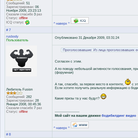
Сообщений:
51
Зарегистрирован:
06
Ноября 2009, 23:23:13
Сказали спасибо
3
раз
Статус:
offline
ICQ статус
^ наверх ^
# 7
rusbody
Опубликовано 31 Декабря 2009, 03:31:24
Пользователь
Проголосовавшие: Из лица проголосовавших ес
Согласен с этим.
А по поводу небольшой активности голосования, пр
(форумная)
А так, спасибо, за первое место в контенте,
с эт
Если хотите получить реальную информацию о бодиби
Любитель Fusion
Сообщений:
282
Какие призы та у нас будут?
Зарегистрирован:
28
Января 2008, 00:45:36
Сказали спасибо
7
раз
Статус:
offline
--------------------
Мой сайт на вашем движке
бодибилдинг видео
^ наверх ^
# 8