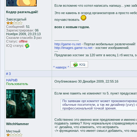
Если вспомню что хотел написать напишу... уже за
Кодер разгильдяй!
Это не камень в огород организаторов а просто неб
Завсегдатый
поучавствовать
Сообщений:
51
всех с новым годом.
Зарегистрирован:
06
Ноября 2009, 23:23:13
Сказали спасибо
3
раз
--------------------
Статус:
offline
http://game-ru.net
- Портал мобильных развлечений!
ICQ статус
http://images.game-ru.net
- хостинг изображений.
---
Предлагаю хостинг за 120 wmr в месяц 1 гб места, sq
^ наверх ^
# 3
HAPblB
Опубликовано 30 Декабря 2009, 22:55:16
Пользователь
Если мне память не изменяет то 5. пункт предусм
По заявкам орг.комитет может прокоментироват
обычные поситители, а так же дизайнер (yury) 
профессиональной точкой зрения.
Собственно это именно мое предложение и именно из
подавать заявку? Хочу нормальную справедливую к
WitchHammer
+/- дизайна, что изменить, что исправить
-/+ функционал. что имеет смысл добавить, что лишн
Местный