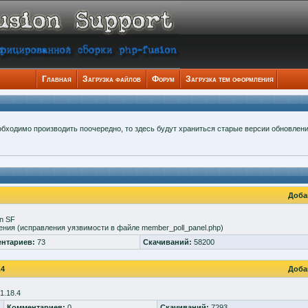
Главная
Загрузка файлов
Форум
Загрузка тем оформления
еобходимо производить поочередно, то здесь будут храниться старые версии обновлен
Доба
n SF
ения (исправления уязвимости в файле member_poll_panel.php)
нтариев:
73
Скачиваний:
58200
.4
Доба
1.18.4
Комментариев:
0
Скачиваний:
7293