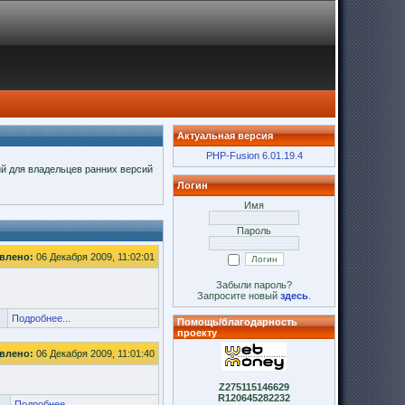
Актуальная версия
PHP-Fusion 6.01.19.4
ий для владельцев ранних версий
Логин
Имя
Пароль
влено:
06 Декабря 2009, 11:02:01
Забыли пароль?
Запросите новый
здесь
.
Подробнее...
Помощь/благодарность
проекту
влено:
06 Декабря 2009, 11:01:40
Z275115146629
R120645282232
Подробнее...