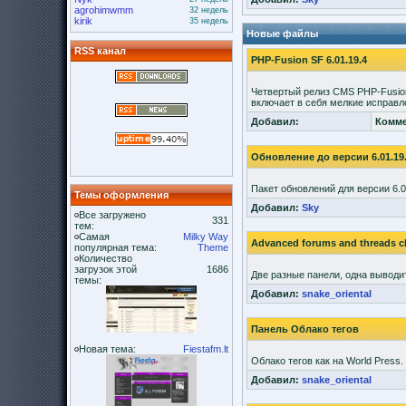
agrohimwmm
32 недель
kirik
35 недель
Новые файлы
RSS канал
PHP-Fusion SF 6.01.19.4
Четвертый релиз CMS PHP-Fusio
включает в себя мелкие исправл
Добавил:
Комме
Обновление до версии 6.01.19
Пакет обновлений для версии 6.0
Темы оформления
Добавил:
Sky
Все загружено
331
тем:
Самая
Milky Way
Advanced forums and threads c
популярная тема:
Theme
Количество
загрузок этой
1686
Две разные панели, одна выводи
темы:
Добавил:
snake_oriental
Панель Облако тегов
Новая тема:
Fiestafm.lt
Облако тегов как на World Press.
Добавил:
snake_oriental