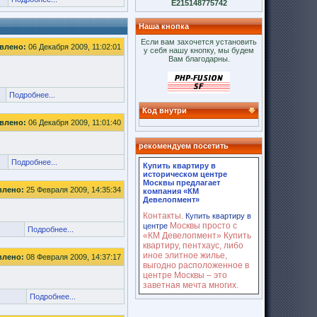
E215148775742
Наша кнопка
Если вам захочется установить
влено:
06 Декабря 2009, 11:02:01
у себя нашу кнопку, мы будем
Вам благодарны.
Подробнее...
Код внутри
влено:
06 Декабря 2009, 11:01:40
рекомендуем посетить
Подробнее...
Купить квартиру в
историческом центре
Москвы предлагает
влено:
25 Февраля 2009, 14:35:34
компания «КМ
Девелопмент»
Контакты.
Купить квартиру в
Москвы просто с
центре
Подробнее...
«КМ Девелопмент» Купить
квартиру, пентхаус, либо
иное элитное жилье,
влено:
08 Февраля 2009, 14:37:17
выгодно расположенное в
центре Москвы – это
заветная мечта многих.
Подробнее...