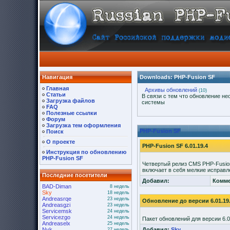
Навигация
Downloads: PHP-Fusion SF
Главная
Архивы обновлений
(10)
Статьи
В связи с тем что обновление н
Загрузка файлов
системы
FAQ
Полезные ссылки
Форум
Загрузка тем оформления
PHP-Fusion SF
Поиск
О проекте
PHP-Fusion SF 6.01.19.4
Инструкция по обновлению
PHP-Fusion SF
Четвертый релиз CMS PHP-Fusio
включает в себя мелкие исправл
Последние посетители
Добавил:
Комме
BAD-Diman
8 недель
Sky
18 недель
Andreasrqe
23 недель
Обновление до версии 6.01.19
Andreasgzi
23 недель
Servicemsk
24 недель
Servicezgo
24 недель
Пакет обновлений для версии 6.0
Andreaselx
25 недель
Nyk
Добавил:
Sky
27 недель