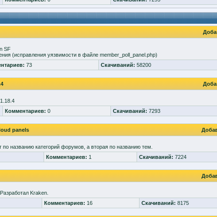
Доба
n SF
ения (исправления уязвимости в файле member_poll_panel.php)
нтариев:
73
Скачиваний:
58200
.4
Доба
1.18.4
Комментариев:
0
Скачиваний:
7293
loud panels
Доба
т по названию категорий форумов, а вторая по названию тем.
Комментариев:
1
Скачиваний:
7224
Доба
 Разработал Kraken.
Комментариев:
16
Скачиваний:
8175