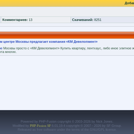
Доба
Комментариев:
13
Скачиваний:
8251
ом центре Москвы предлагает компания «КМ Девелопмент»
ре
Москвы просто с «КМ Девелопмент» Купить квартиру, пентхаус, либо иное элитное 
чта многих.
Powered by PHP-Fusion copyright © 2003-2026 by Nick Jones.
PHP-Fusion SF
Modified by
6.01.19.4 copyright © 2007 - 2026 by SF Group.
Released as free software under the terms of the GNU/GPL license.