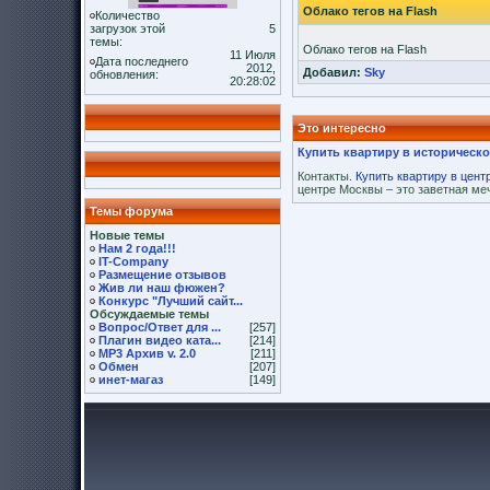
Облако тегов на Flash
Количество
загрузок этой
5
темы:
Облако тегов на Flash
11 Июля
Дата последнего
2012,
Добавил:
Sky
обновления:
20:28:02
Это интересно
Купить квартиру в историческ
Контакты.
Купить квартиру в цент
центре Москвы – это заветная ме
Темы форума
Новые темы
Нам 2 года!!!
IT-Company
Размещение отзывов
Жив ли наш фюжен?
Конкурс "Лучший сайт...
Обсуждаемые темы
Вопрос/Ответ для ...
[257]
Плагин видео ката...
[214]
MP3 Архив v. 2.0
[211]
Обмен
[207]
инет-магаз
[149]