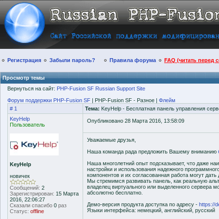
Регистрация
Забыли пароль?
Правила форума
FAQ (читать перед 
Просмотр темы
Вернуться на сайт:
PHP-Fusion SF Russian Support Site
Форум поддержки PHP-Fusion SF
| PHP-Fusion SF - Разное |
Флейм
# 1
Тема:
KeyHelp - Бесплатная панель управления серв
KeyHelp
Опубликовано 28 Марта 2016, 13:58:09
Пользователь
Уважаемые друзья,
Наша команда рада предложить Вашему вниманию
Наша многолетний опыт подсказывает, что даже на
KeyHelp
настройки и использования надежного программного
компонентов и их согласованная работа могут дать
новичек
Мы стремимся развивать панель, как реальную аль
владелец виртуального или выделенного сервера м
Сообщений:
2
абсолютно бесплатно.
Зарегистрирован:
15 Марта
2016, 22:06:27
Демо-версия продукта доступка по адресу -
https://
Сказали спасибо
0
раз
Языки интерфейса: немецкий, английский, русский
Статус:
offline