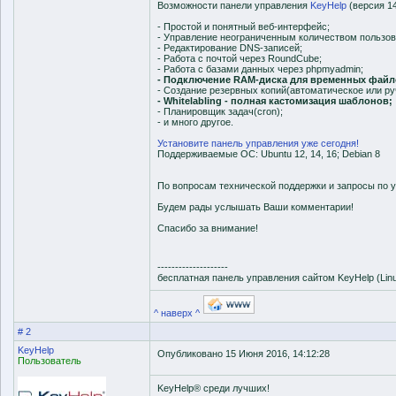
Возможности панели управления
KeyHelp
(версия 14
- Простой и понятный веб-интерфейс;
- Управление неограниченным количеством пользов
- Редактирование DNS-записей;
- Работа с почтой через RoundCube;
- Работа с базами данных через phpmyadmin;
- Подключение RAM-диска для временных файл
- Создание резервных копий(автоматическое или ру
- Whitelabling - полная кастомизация шаблонов;
- Планировщик задач(cron);
- и много другое.
Установите панель управления уже сегодня!
Поддерживаемые ОС: Ubuntu 12, 14, 16; Debian 8
По вопросам технической поддержки и запросы по
Будем рады услышать Ваши комментарии!
Спасибо за внимание!
--------------------
бесплатная панель управления сайтом KeyHelp (Lin
^ наверх ^
# 2
KeyHelp
Опубликовано 15 Июня 2016, 14:12:28
Пользователь
KeyHelp® среди лучших!