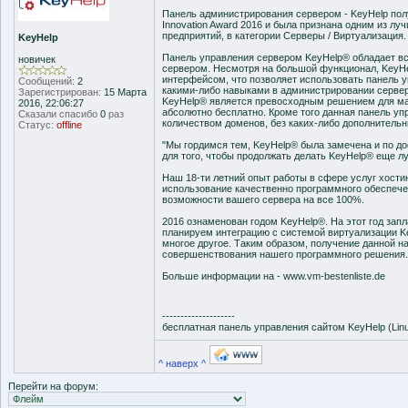
Панель администрирования сервером - KeyHelp получ
Innovation Award 2016 и была признана одним из л
предприятий, в категории Серверы / Виртуализация.
KeyHelp
Панель управления сервером KeyHelp® обладает в
новичек
сервером. Несмотря на большой функционал, KeyH
интерфейсом, что позволяет использовать панель
Сообщений:
2
какими-либо навыками в администрировании сервер
Зарегистрирован:
15 Марта
KeyHelp® является превосходным решением для мал
2016, 22:06:27
абсолютно бесплатно. Кроме того данная панель у
Сказали спасибо
0
раз
количеством доменов, без каких-либо дополнительн
Статус:
offline
"Мы гордимся тем, KeyHelp® была замечена и по до
для того, чтобы продолжать делать KeyHelp® еще л
Наш 18-ти летний опыт работы в сфере услуг хостин
использование качественно программного обеспечен
возможности вашего сервера на все 100%.
2016 ознаменован годом KeyHelp®. На этот год зап
планируем интеграцию с системой виртуализации Ke
многое другое. Таким образом, получение данной н
совершенствования нашего программного решения.
Больше информации на - www.vm-bestenliste.de
--------------------
бесплатная панель управления сайтом KeyHelp (Lin
^ наверх ^
Перейти на форум: