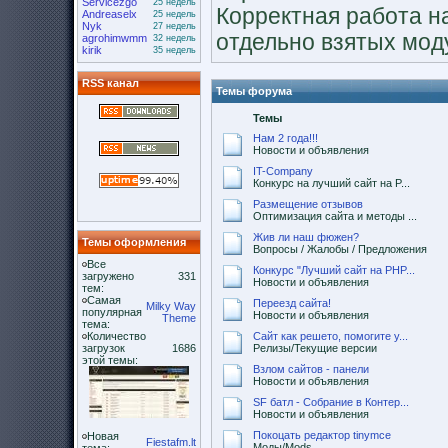
Servicezgo
25 недель
Корректная работа н
Andreaselx
25 недель
Nyk
27 недель
отдельно взятых мод
agrohimwmm
32 недель
kirik
35 недель
RSS канал
Темы форума
Темы
Нам 2 года!!!
Новости и объявления
IT-Company
Конкурс на лучший сайт на P...
Размещение отзывов
Оптимизация сайта и методы ...
Жив ли наш фюжен?
Темы оформления
Вопросы / Жалобы / Предложения
Все
Конкурс "Лучший сайт на PHP...
загружено
331
Новости и объявления
тем:
Самая
Переезд сайта!
Milky Way
популярная
Новости и объявления
Theme
тема:
Количество
Сайт как решето, помогите у...
загрузок
1686
Релизы/Текущие версии
этой темы:
Взлом сайтов - панели
Новости и объявления
SF батл - Собрание в Контер...
Новости и объявления
Покоцать редактор tinymce
Новая
Fiestafm.lt
Моды/Mods