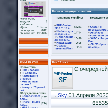
тема:
Новое и популярное на сайте
Популярные файлы
Последние с
Количество
загрузок
5
этой темы:
PHP-Fusion
58231
Статьи о
Дата
11 Июля
SF 6.01.19.4
программиро..
последнего
2012,
Шаблон для
14744
AsiaPages
обновления:
20:28:02
создания ...
советы по ре
Обновление
10429
ЗАТО г. Рад
до версии...
Вла...
Индексация
9605
-!0- 'Собран 
Облако
8253
помощ...
тегов на Flash
Темы форума
Нам 13 лет )
Новые темы
С очередной
Нам 2 года!!!
IT-Company
Размещение
отзывов
Жив ли наш
фюжен?
Конкурс "Лучший
сайт...
Обсуждаемые темы
Sky
01 Апреля 2020,
Вопрос/Ответ
[257]
для ...
65535
Плагин видео
[214]
ката...
MP3 Архив v.