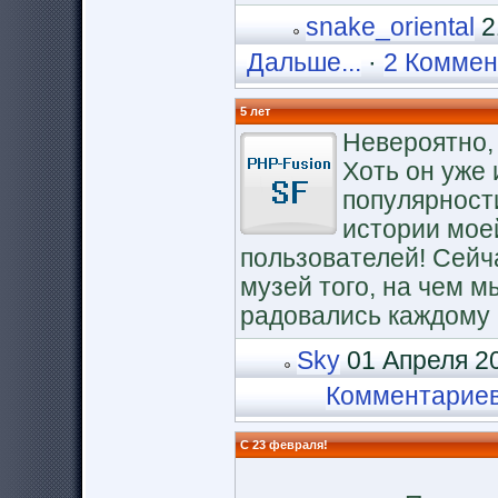
snake_oriental
2
Дальше...
·
2 Коммен
5 лет
Невероятно, 
Хоть он уже 
популярност
истории мое
пользователей! Сейча
музей того, на чем м
радовались каждому 
Sky
01 Апреля 20
Комментарие
C 23 февраля!