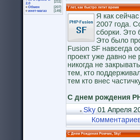
[211]
2.0
Обмен
[207]
7 лет, как быстро летит время
инет-магаз
[149]
Я как сейча
2007 года. 
сборки. Это 
Это было про
Fusion SF навсегда о
проект уже давно не 
никогда не закрывать
тем, кто поддерживал
тем кто внес частичку
С днем рождения PH
Sky
01 Апреля 20
Комментарие
C Днем Рождения Ромчик, Sky!