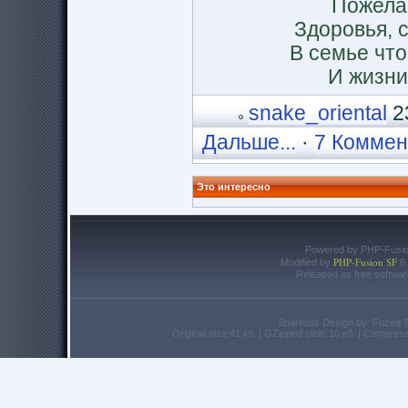
Пожелан
Здоровья, 
В семье что
И жизни
snake_oriental
23
Дальше...
·
7 Коммен
Это интересно
Powered by PHP-Fusion
PHP-Fusion SF
Modified by
6.
Released as free softwar
Sparticus Design by: Fuzed
Original size:41 кб. | GZipped size: 10 кб. | Compre