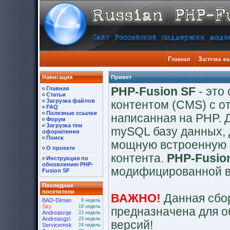
Главная
Загрузка ф
Навигация
Привет
Главная
PHP-Fusion SF
- это
Статьи
Загрузка файлов
контентом (CMS) с о
FAQ
Полезные ссылки
написанная на PHP. 
Форум
Загрузка тем
mySQL базу данных, 
оформления
Поиск
мощную встроенную 
О проекте
контента.
PHP-Fusio
Инструкция по
обновлению PHP-
модифицированной 
Fusion SF
Последние
посетители
ВАЖНО!
Данная сбор
BAD-Diman
8 недель
Sky
18 недель
предназначена для о
Andreasrqe
23 недель
Andreasgzi
23 недель
версий!
Servicemsk
24 недель