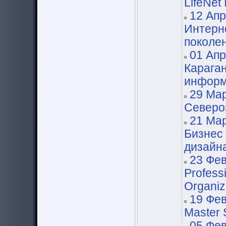
LifeNet
12 Апр
Интерн
поколе
01 Апр
Карага
информ
29 Мар
Северо
21 Мар
Бизнес 
дизайн
23 Фев
Profess
Organiz
19 Фев
Master 
05 Фев