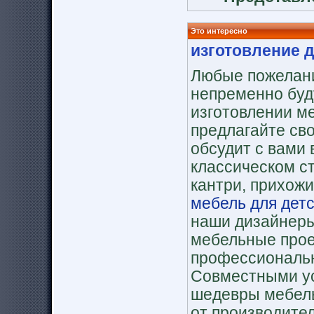
Это интересно
изготовление 
Любые пожелани
непременно буд
изготовлении м
предлагайте св
обсудит с вами 
классическом ст
кантри, прихожи
мебель для дет
наши дизайнеры
мебельные про
профессиональн
Совместными у
шедевры мебель
от производител