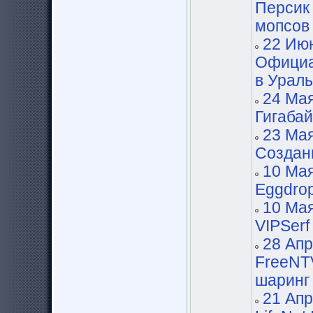
Персик 
мопсов
22 Июн
Официа
в Урал
24 Мая
Гигаба
23 Мая
Cоздани
10 Мая
Eggdro
10 Мая
VIPSerf
28 Апр
FreeNT
шаринг
21 Апр