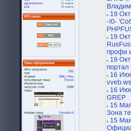
agrohimwmm
32 недель
Владим
kirik
35 недель
19 Окт
RSS канал
-!0- 'С
PHPFUS
19 Окт
RusFusi
профи 
19 Окт
Темы оформления
портал
Все загружено
331
тем:
16 Июн
Самая
Milky Way
популярная тема:
Theme
vveb.w
Количество
загрузок этой
1686
16 Июн
темы:
GREP
15 Мая
Зона т
Новая тема:
Fiestafm.lt
15 Мая
Официа