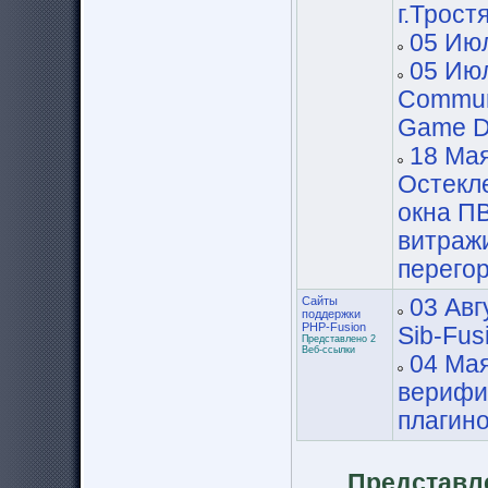
г.Трост
05 Июл
05 Июл
Commun
Game D
18 Мая
Остекле
окна П
витраж
перего
Сайты
03 Авг
поддержки
PHP-Fusion
Sib-Fus
Представлено 2
Веб-ссылки
04 Мая
верифи
плагино
Представл