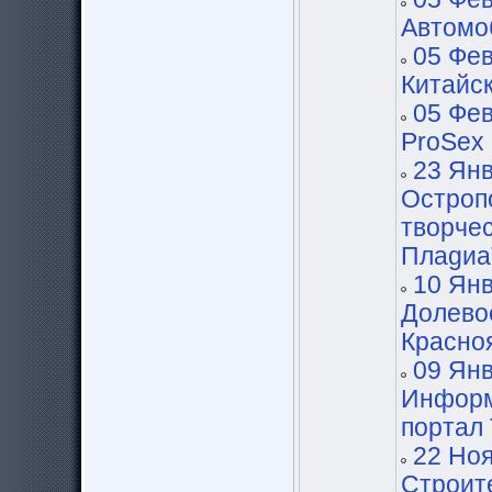
Автомо
05 Фев
Китайс
05 Фев
ProSex
23 Янв
Остроп
творче
Плаgиа
10 Янв
Долевое
Красно
09 Янв
Информ
портал 
22 Ноя
Строит