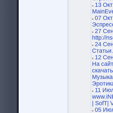
13 Окт
MainEv
07 Окт
Эспрес
27 Сен
http://n
24 Сен
Статьи
12 Сен
На сайт
скачат
Музыка
Эротика
11 Июл
www.iNE
| SofT|
05 Июл