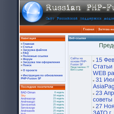
Главная
Загрузка ф
Навигация
Веб-ссылки
Главная
Пред
Статьи
Загрузка файлов
FAQ
Полезные ссылки
Сайты на
15 Фев
Форум
основе PHP-
Загрузка тем оформления
Fusion SF
Статьи
Поиск
Представлено 77
Веб-ссылки
О проекте
WEB ра
Инструкция по обновлению
31 Июл
PHP-Fusion SF
AsiaPa
Последние посетители
23 Апр
BAD-Diman
8 недель
Sky
18 недель
советы 
Andreasrqe
23 недель
Andreasgzi
23 недель
Servicemsk
27 Ноя
25 недель
Servicezgo
25 недель
Andreaselx
25 недель
ЗАТО г
Nyk
27 недель