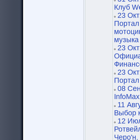
Клуб W
23 Окт
Портал 
мотоци
музыка
23 Окт
Официа
Финанс
23 Окт
Портал
08 Сен
InfoMax
11 Авг
Выбор 
12 Июл
Ротвейл
Черо'н.