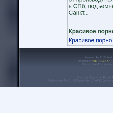
в СПб, подъемны
Санкт...
Красивое порн
Красивое порно
Powered by PHP-Fusion
PHP-Fusion SF
Modified by
6.
Released as free softwar
Sparticus Design by: Fuzed
Original size:38 кб. | GZipped size: 10 кб. | Compre