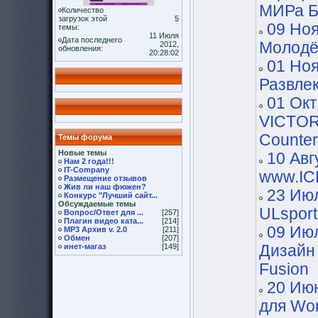
МИРа Б
Количество
загрузок этой
5
09 Ноя
темы:
11 Июля
Дата последнего
Молодё
2012,
обновления:
20:28:02
01 Ноя
Развле
01 Окт
VICTOR
Counter
Темы форума
Новые темы
10 Авг
Нам 2 года!!!
IT-Company
www.IC
Размещение отзывов
Жив ли наш фюжен?
23 Июл
Конкурс "Лучший сайт...
Обсуждаемые темы
ULspor
Вопрос/Ответ для ...
[257]
Плагин видео ката...
[214]
09 Июл
MP3 Архив v. 2.0
[211]
Обмен
[207]
инет-магаз
[149]
Дизайн
Fusion
20 Июн
для Wor