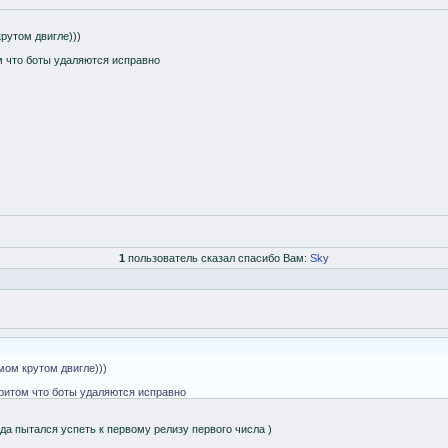
крутом двигле)))
м что боты удаляются исправно
1
пользователь сказал спасибо Вам:
Sky
мом крутом двигле)))
притом что боты удаляются исправно
да пытался успеть к первому релизу первого числа )