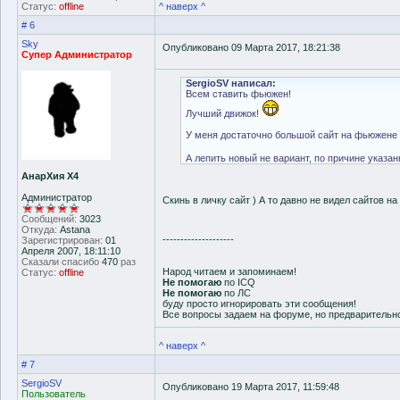
Статус:
offline
^ наверх ^
# 6
Sky
Опубликовано 09 Марта 2017, 18:21:38
Супер Администратор
SergioSV написал:
Всем ставить фьюжен!
Лучший движок!
У меня достаточно большой сайт на фьюжене до
А лепить новый не вариант, по причине указа
АнарХия Х4
Администратор
Скинь в личку сайт ) А то давно не видел сайтов 
Сообщений:
3023
Откуда:
Astana
--------------------
Зарегистрирован:
01
Апреля 2007, 18:11:10
Сказали спасибо
470
раз
Народ читаем и запоминаем!
Статус:
offline
Не помогаю
по ICQ
Не помогаю
по ЛС
буду просто игнорировать эти сообщения!
Все вопросы задаем на форуме, но предварительн
^ наверх ^
# 7
SergioSV
Опубликовано 19 Марта 2017, 11:59:48
Пользователь