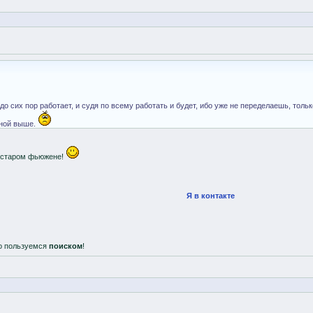
 сих пор работает, и судя по всему работать и будет, ибо уже не переделаешь, тольк
нной выше.
на старом фьюжене!
Я в контакте
о пользуемся
поиском
!