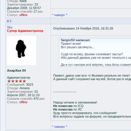
Откуда:
Киев
Зарегистрирован:
23
Декабря 2008, 11:58:57
Сказали спасибо
17
раз
Статус:
offline
^ наверх ^
# 2
Sky
Опубликовано 14 Ноября 2016, 16:31:26
Супер Администратор
SergioSV написал:
Привет всем!
Вот решил заглянуть...
Судя по всему, фьюжн склеивает ласты?
Ибо данный движок уже не может тягаться с 
Да и тут смотрю всё мёртво, тока боты спамят
АнарХия Х4
Привет, давно уже все =) Фьюжен реально не тянет
Администратор
А данный сайт сохранил как музей, ботов раз в не
Сообщений:
3023
Откуда:
Astana
Зарегистрирован:
01
--------------------
Апреля 2007, 18:11:10
Сказали спасибо
470
раз
Статус:
offline
Народ читаем и запоминаем!
Не помогаю
по ICQ
Не помогаю
по ЛС
буду просто игнорировать эти сообщения!
Все вопросы задаем на форуме, но предварительн
^ наверх ^