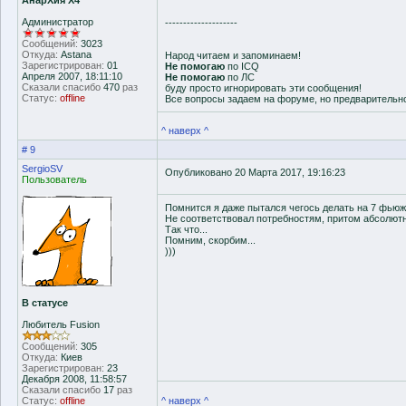
АнарХия Х4
Администратор
--------------------
Сообщений:
3023
Откуда:
Astana
Народ читаем и запоминаем!
Зарегистрирован:
01
Не помогаю
по ICQ
Апреля 2007, 18:11:10
Не помогаю
по ЛС
Сказали спасибо
470
раз
буду просто игнорировать эти сообщения!
Статус:
offline
Все вопросы задаем на форуме, но предварительн
^ наверх ^
# 9
SergioSV
Опубликовано 20 Марта 2017, 19:16:23
Пользователь
Помнится я даже пытался чегось делать на 7 фьюже
Не соответствовал потребностям, притом абсолютн
Так что...
Помним, скорбим...
)))
В статусе
Любитель Fusion
Сообщений:
305
Откуда:
Киев
Зарегистрирован:
23
Декабря 2008, 11:58:57
Сказали спасибо
17
раз
Статус:
offline
^ наверх ^