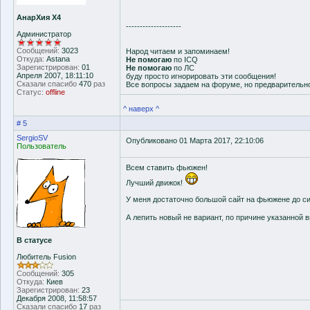
АнарХия Х4
--------------------
Администратор
Сообщений:
3023
Народ читаем и запоминаем!
Откуда:
Astana
Не помогаю
по ICQ
Зарегистрирован:
01
Не помогаю
по ЛС
Апреля 2007, 18:11:10
буду просто игнорировать эти сообщения!
Сказали спасибо
470
раз
Все вопросы задаем на форуме, но предварительн
Статус:
offline
^ наверх ^
# 5
SergioSV
Опубликовано 01 Марта 2017, 22:10:06
Пользователь
Всем ставить фьюжен!
Лучший движок!
У меня достаточно большой сайт на фьюжене до сих
А лепить новый не вариант, по причине указанной 
В статусе
Любитель Fusion
Сообщений:
305
Откуда:
Киев
Зарегистрирован:
23
Декабря 2008, 11:58:57
Сказали спасибо
17
раз