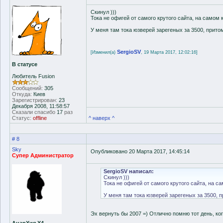
Скинул )))
Тока не офигей от самого крутого сайта, на самом 
У меня там тока юзверей зарегеных за 3500, прито
SergioSV
[Изменил(а)
, 19 Марта 2017, 12:02:16]
В статусе
Любитель Fusion
Сообщений:
305
Откуда:
Киев
Зарегистрирован:
23
Декабря 2008, 11:58:57
Сказали спасибо
17
раз
Статус:
offline
^ наверх ^
# 8
Sky
Опубликовано 20 Марта 2017, 14:45:14
Супер Администратор
SergioSV написал:
Скинул )))
Тока не офигей от самого крутого сайта, на са
У меня там тока юзверей зарегеных за 3500, 
Эх вернуть бы 2007 =) Отлично помню тот день, ког