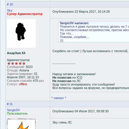
# 10
Sky
Опубликовано 22 Марта 2017, 16:14:29
Супер Администратор
SergioSV написал:
Помнится я даже пытался чегось делать на 7 
Не соответствовал потребностям, притом абс
Так что...
Помним, скорбим...
)))
Скорбить не стоит ) Лучше вспоминать с теплотой,
АнарХия Х4
Администратор
--------------------
Сообщений:
3023
Откуда:
Astana
Зарегистрирован:
01
Народ читаем и запоминаем!
Апреля 2007, 18:11:10
Не помогаю
по ICQ
Сказали спасибо
470
раз
Не помогаю
по ЛС
Статус:
offline
буду просто игнорировать эти сообщения!
Все вопросы задаем на форуме, но предварительн
^ наверх ^
# 11
SergioSV
Опубликовано 04 Июля 2017, 09:58:30
Пользователь
Sky глянь ЛС