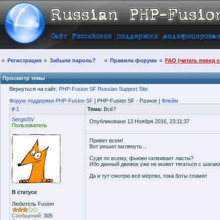
Регистрация
Забыли пароль?
Правила форума
FAQ (читать перед 
Просмотр темы
Вернуться на сайт:
PHP-Fusion SF Russian Support Site
Форум поддержки PHP-Fusion SF
| PHP-Fusion SF - Разное |
Флейм
# 1
Тема:
Всё?
SergioSV
Опубликовано 13 Ноября 2016, 23:11:37
Пользователь
Привет всем!
Вот решил заглянуть...
Судя по всему, фьюжн склеивает ласты?
Ибо данный движок уже не может тягаться с шагаю
Да и тут смотрю всё мёртво, тока боты спамят
В статусе
Любитель Fusion
Сообщений:
305