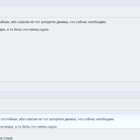
ойная, ибо совсем не тот алгоритм движка, что сейчас необходим.
к, а то боты это пипец сцуко.
 отстойная, ибо совсем не тот алгоритм движка, что сейчас необходим.
следок, а то боты это пипец сцуко.
е стали.