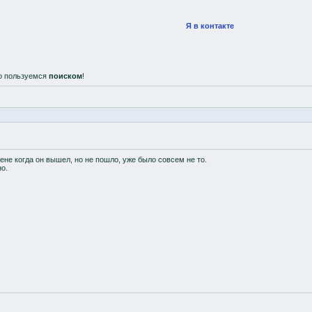
Я в контакте
о пользуемся
поиском
!
не когда он вышел, но не пошло, уже было совсем не то.
о.