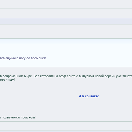
шагающими в ногу со временем.
 в современном мире. Вся котоваия на офф сайте с выпуском новой версии уже тянетс
делю чищу!
Я в контакте
о пользуемся
поиском
!