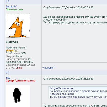
# 3
SergioSV
Опубликовано 07 Декабря 2016, 08:59:21
Пользователь
Да, боюсь новая версия в любом случае будет отст
А музей хороший)))
Ты бы прикрутил сюда какую капчу крутую напоследо
В статусе
Любитель Fusion
Сообщений:
305
Откуда:
Киев
Зарегистрирован:
23
Декабря 2008, 11:58:57
Сказали спасибо
17
раз
Статус:
offline
^ наверх ^
# 4
Sky
Опубликовано 12 Декабря 2016, 23:32:39
Супер Администратор
SergioSV написал:
Да, боюсь новая версия в любом случае будет
А музей хороший)))
Ты бы прикрутил сюда какую капчу крутую напо
Тут и капча и подтверждение по почте =) Боты умны