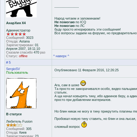
--------------------
Народ читаем и запоминаем!
Не помогаю
по ICQ
АнарХия Х4
Не помогаю
по ЛС
буду просто игнорировать эти сообщения!
Администратор
Все вопросы задаем на форуме, но предварительн
Сообщений:
3023
Откуда:
Astana
Зарегистрирован:
01
Апреля 2007, 18:11:10
Сказали спасибо
470
раз
Статус:
offline
^ наверх ^
# 5
SergioSV
Опубликовано 11 Февраля 2016, 12:26:25
Пользователь
Ага, сам в шоке
Та просто не заморачивался особо, видео пальцами 
статьях.
А ща начал ковырять тину, ибо админов беру, а ад
просто при добавлении материалов.
Но блин никак не могу в тину прикрутить плагины me
В статусе
Пробовал новую тину ставить, но блин и она лысая, 
Любитель Fusion
сложный вопрос
Сообщений:
305
Откуда:
Киев
Зарегистрирован:
23