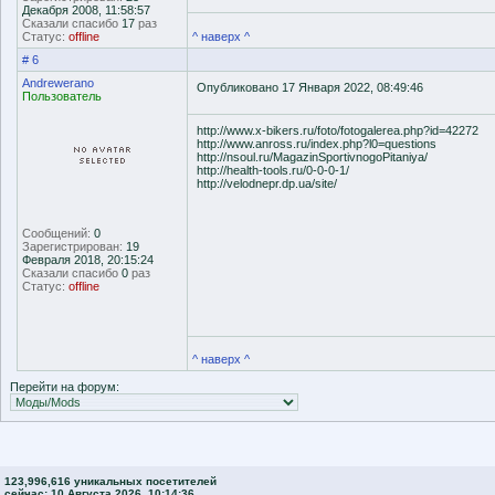
Декабря 2008, 11:58:57
Сказали спасибо
17
раз
Статус:
offline
^ наверх ^
# 6
Andrewerano
Опубликовано 17 Января 2022, 08:49:46
Пользователь
http://www.x-bikers.ru/foto/fotogalerea.php?id=42272
http://www.anross.ru/index.php?l0=questions
http://nsoul.ru/MagazinSportivnogoPitaniya/
http://health-tools.ru/0-0-0-1/
http://velodnepr.dp.ua/site/
Сообщений:
0
Зарегистрирован:
19
Февраля 2018, 20:15:24
Сказали спасибо
0
раз
Статус:
offline
^ наверх ^
Перейти на форум:
123,996,616 уникальных посетителей
сейчас: 10 Августа 2026, 10:14:36