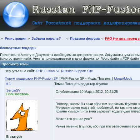
Регистрация
Забыли пароль?
Правила форума
FAQ (читать перед 
бесплатные тендеры
Приготовьте Анкету и Документы необходимые для регистрации. Документы, указанны
(многостраничный). Анкета прикладывается в двух форматах: Word файл и PDF файл 
Просмотр темы
Вернуться на сайт:
PHP-Fusion SF Russian Support Site
Форум поддержки PHP-Fusion SF
| PHP-Fusion SF - Моды/Плагины |
Моды/Mods
# 1
Тема:
Покоцать редактор tinymce
SergioSV
Опубликовано 10 Марта 2012, 20:21:28
Пользователь
Господа, каким бы таки образом заставить tinymce 
Мучился ранее над этой проблемой, но так и не смо
Крайне кумарит, что тина зарезает коды видео плеер
Может кто решал уже?
Режет именно tinymce, ибо при его отключении всё
В статусе