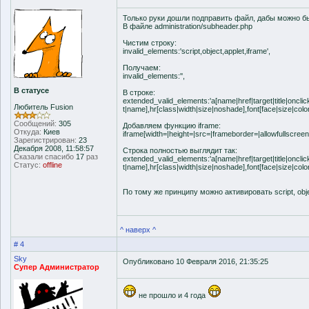
Только руки дошли подправить файл, дабы можно бы
В файле administration/subheader.php
Чистим строку:
invalid_elements:'script,object,applet,iframe',
Получаем:
invalid_elements:'',
В статусе
В строке:
extended_valid_elements:'a[name|href|target|title|oncl
Любитель Fusion
t|name],hr[class|width|size|noshade],font[face|size|color|
Сообщений:
305
Добавляем функцию iframe:
Откуда:
Киев
iframe[width=|height=|src=|frameborder=|allowfullscreen
Зарегистрирован:
23
Декабря 2008, 11:58:57
Строка полностью выглядит так:
Сказали спасибо
17
раз
extended_valid_elements:'a[name|href|target|title|oncl
Статус:
offline
t|name],hr[class|width|size|noshade],font[face|size|color
По тому же принципу можно активировать script, obje
^ наверх ^
# 4
Sky
Опубликовано 10 Февраля 2016, 21:35:25
Супер Администратор
не прошло и 4 года