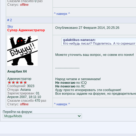
Сказали спасибо
0
раз
Статус:
offline
^ наверх ^
# 2
Sky
Опубликовано 27 Февраля 2014, 20:25:26
Супер Администратор
galaktikus написал:
Кто нибудь писал? Поделитесь. А то скриншот н
Можете уточнить ваш вопрос, не совем его понял!
--------------------
АнарХия Х4
Администратор
Народ читаем и запоминаем!
Не помогаю
по ICQ
Сообщений:
3023
Не помогаю
по ЛС
Откуда:
Astana
буду просто игнорировать эти сообщения!
Зарегистрирован:
01
Все вопросы задаем на форуме, но предварительн
Апреля 2007, 18:11:10
Сказали спасибо
470
раз
Статус:
offline
^ наверх ^
Перейти на форум: