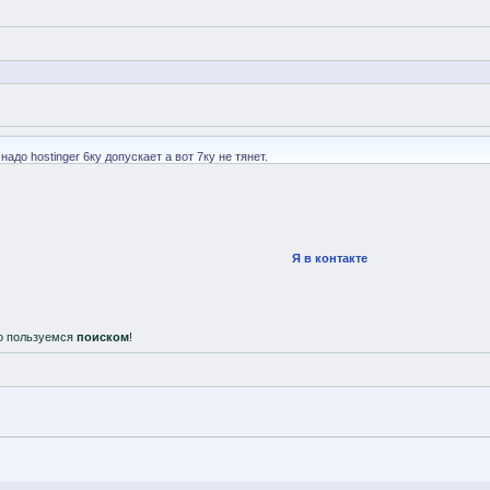
адо hostinger 6ку допускает а вот 7ку не тянет.
Я в контакте
о пользуемся
поиском
!