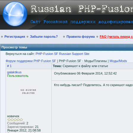
Регистрация
Забыли пароль?
Правила форума
FAQ (читать перед 
Просмотр темы
Вернуться на сайт:
PHP-Fusion SF Russian Support Site
Форум поддержки PHP-Fusion SF
| PHP-Fusion SF - Моды/Плагины |
Моды/Mods
# 1
Тема:
Скриншот к файлу или статье
galaktikus
Опубликовано 06 Февраля 2014, 12:52:42
Пользователь
Кто нибудь писал? Поделитесь. А то скриншот надо h
новичек
Сообщений:
2
Зарегистрирован:
21
Января 2012, 21:08:58