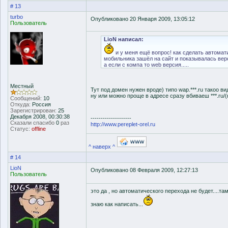
# 13
turbo
Опубликовано 20 Января 2009, 13:05:12
Пользователь
LioN написал:
и у меня ещё вопрос! как сделать автомат
мобильника зашёл на сайт и показывалась верс
а если с компа то web версия.....
Местный
Тут под домен нужен вроде) типо wap.***.ru такоо в
ну или можно проще в адресе сразу вбиваеш ***.ru/(
Сообщений:
10
Откуда:
Россия
Зарегистрирован:
25
Декабря 2008, 00:30:38
--------------------
Сказали спасибо
0
раз
http://www.pereplet-orel.ru
Статус:
offline
^ наверх ^
# 14
LioN
Опубликовано 08 Февраля 2009, 12:27:13
Пользователь
это да , но автоматического перехода не будет....там
знаю как написать...