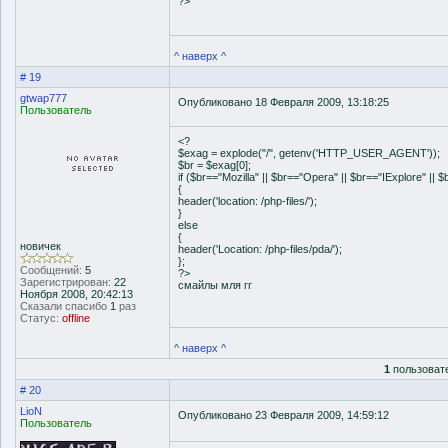
?>
^ наверх ^
# 19
gtwap777
Опубликовано 18 Февраля 2009, 13:18:25
Пользователь
<?
$exag = explode("/", getenv('HTTP_USER_AGENT'));
$br = $exag[0];
if ($br=="Mozilla" || $br=="Opera" || $br=="IExplore" ||
{
header('location: /php-files/');
}
else
{
новичек
header('Location: /php-files/pda/');
};
Сообщений:
5
?>
Зарегистрирован:
22
смайлы мля гг
Ноября 2008, 20:42:13
Сказали спасибо
1
раз
Статус:
offline
^ наверх ^
1
пользовате
# 20
LioN
Опубликовано 23 Февраля 2009, 14:59:12
Пользователь