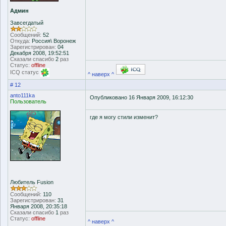
Админ
Завсегдатый
Сообщений:
52
Откуда:
Россия\ Воронеж
Зарегистрирован:
04
Декабря 2008, 19:52:51
Сказали спасибо
2
раз
Статус:
offline
ICQ статус
^ наверх ^
# 12
anto111ka
Опубликовано 16 Января 2009, 16:12:30
Пользователь
где я могу стили изменит?
Любитель Fusion
Сообщений:
110
Зарегистрирован:
31
Января 2008, 20:35:18
Сказали спасибо
1
раз
Статус:
offline
^ наверх ^