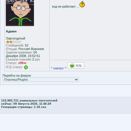
код не работает ...
Админ
Завсегдатый
Сообщений:
52
Откуда:
Россия\ Воронеж
Зарегистрирован:
04
Декабря 2008, 19:52:51
Сказали спасибо
2
раз
Статус:
offline
ICQ статус
^ наверх ^
Перейти на форум:
123,982,721 уникальных посетителей
сейчас: 09 Августа 2026, 11:46:29
Генерация страницы: 1.18 сек.