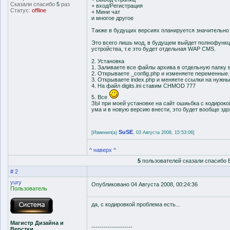
Сказали спасибо
5
раз
+ вход/Регистрация
Статус:
offline
+ Мини чат
и многое другое
Также в будущих версиях планируется значительно
Это всего лишь мод, в будущем выйдет полнофунк
устройства, т.е это будет отдельная WAP CMS.
2. Установка
1. Заливаете все файлы архива в отдельную папку в
2. Открываете _config.php и изменяете переменные.
3. Открываете index.php и меняете ссылки на нужны
4. На файл digits.ini ставим CHMOD 777
5. Все
ЗЫ при моей установке на сайт ошиьбка с кодироко
ума и в новую версию внести, это будет вообще здо
SuSE
[Изменил(а)
, 03 Августа 2008, 15:53:06]
^ наверх ^
5
пользователей сказали спасибо 
# 2
yury
Опубликовано 04 Августа 2008, 00:24:36
Пользователь
да, с кодировкой проблема есть...
Магистр Дизайна и
--------------------
Верстки