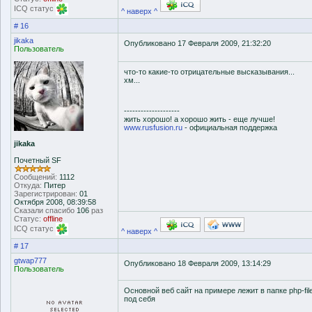
ICQ статус
^ наверх ^
# 16
jikaka
Опубликовано 17 Февраля 2009, 21:32:20
Пользователь
что-то какие-то отрицательные высказывания...
хм...
--------------------
жить хорошо! а хорошо жить - еще лучше!
www.rusfusion.ru
- официальная поддержка
jikaka
Почетный SF
Сообщений:
1112
Откуда:
Питер
Зарегистрирован:
01
Октября 2008, 08:39:58
Сказали спасибо
106
раз
Статус:
offline
ICQ статус
^ наверх ^
# 17
gtwap777
Опубликовано 18 Февраля 2009, 13:14:29
Пользователь
Основной веб сайт на примере лежит в папке php-file
под себя