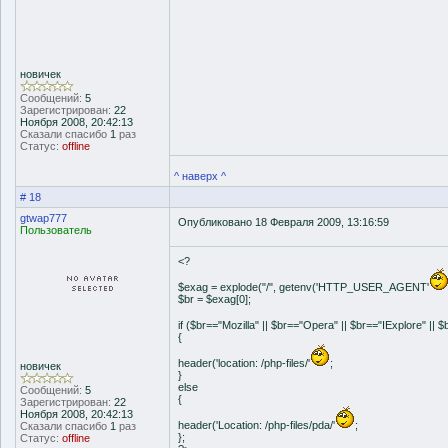
новичек
Сообщений:
5
Зарегистрирован:
22
Ноября 2008, 20:42:13
Сказали спасибо
1
раз
Статус:
offline
^ наверх ^
# 18
gtwap777
Опубликовано 18 Февраля 2009, 13:16:59
Пользователь
<?
$exag = explode("/", getenv('HTTP_USER_AGENT'
$br = $exag[0];
if ($br=="Mozilla" || $br=="Opera" || $br=="IExplore" ||
{
header('location: /php-files/'
;
новичек
}
else
Сообщений:
5
{
Зарегистрирован:
22
Ноября 2008, 20:42:13
header('Location: /php-files/pda/'
;
Сказали спасибо
1
раз
};
Статус:
offline