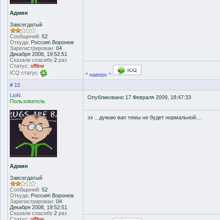
Админ
Завсегдатый
Сообщений:
52
Откуда:
Россия\ Воронеж
Зарегистрирован:
04
Декабря 2008, 19:52:51
Сказали спасибо
2
раз
Статус:
offline
ICQ статус
^ наверх ^
# 15
LioN
Опубликовано 17 Февраля 2009, 18:47:33
Пользователь
эх ...думаю вап темы не будет нормальной....
Админ
Завсегдатый
Сообщений:
52
Откуда:
Россия\ Воронеж
Зарегистрирован:
04
Декабря 2008, 19:52:51
Сказали спасибо
2
раз
Статус:
offline