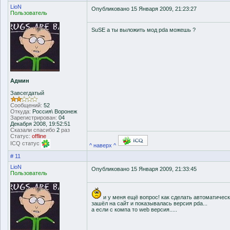
LioN
Опубликовано 15 Января 2009, 21:23:27
Пользователь
SuSE а ты выложить мод pda можешь ?
Админ
Завсегдатый
Сообщений:
52
Откуда:
Россия\ Воронеж
Зарегистрирован:
04
Декабря 2008, 19:52:51
Сказали спасибо
2
раз
Статус:
offline
ICQ статус
^ наверх ^
# 11
LioN
Опубликовано 15 Января 2009, 21:33:45
Пользователь
и у меня ещё вопрос! как сделать автоматичес
зашёл на сайт и показывалась версия pda...
а если с компа то web версия.....