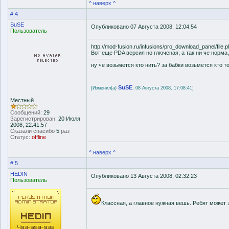
^ наверх ^
# 4
SuSE
Опубликовано 07 Августа 2008, 12:04:54
Пользователь
http://mod-fusion.ru/infusions/pro_download_panel/file.
Вот еще PDA версия но глюченая, а так ни че норма
--------------
ну че возьмется кто нить? за бабки возьмется кто т
SuSE
[Изменил(а)
, 08 Августа 2008, 17:08:41]
Местный
Сообщений:
29
Зарегистрирован:
20 Июля
2008, 22:41:57
Сказали спасибо
5
раз
Статус:
offline
^ наверх ^
# 5
HEDIN
Опубликовано 13 Августа 2008, 02:32:23
Пользователь
Классная, а главное нужная вешь. Ребят может 