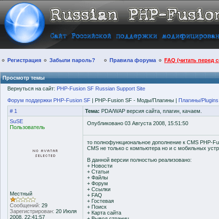
Регистрация
Забыли пароль?
Правила форума
FAQ (читать перед 
Просмотр темы
Вернуться на сайт:
PHP-Fusion SF Russian Support Site
Форум поддержки PHP-Fusion SF
| PHP-Fusion SF - Моды/Плагины |
Плагины/Plugins
# 1
Тема:
PDA/WAP версия сайта, плагин, качаем.
SuSE
Опубликовано 03 Августа 2008, 15:51:50
Пользователь
то полнофункциональное дополнение к CMS PHP-Fu
CMS не только с компьютера но и с мобильных устр
В данной версии полностью реализовано:
+ Новости
+ Статьи
+ Файлы
+ Форум
+ Ссылки
Местный
+ FAQ
+ Гостевая
Сообщений:
29
+ Поиск
Зарегистрирован:
20 Июля
+ Карта сайта
2008, 22:41:57
+ Вывод страниц