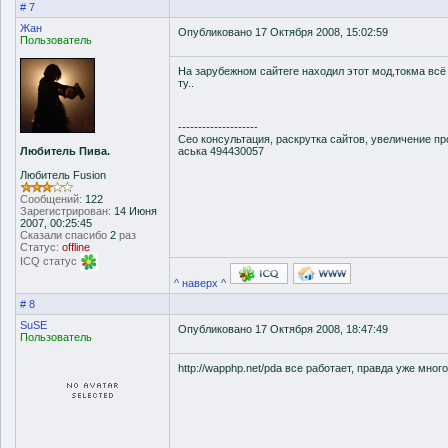
# 7
Жан
Опубликовано 17 Октября 2008, 15:02:59
Пользователь
На зарубежном сайтеге находил этот мод,токма всё 
ту..
--------------------
Сео консультация, раскрутка сайтов, увеличение п
Любитель Пива.
аська 494430057
Любитель Fusion
Сообщений:
122
Зарегистрирован:
14 Июня
2007, 00:25:45
Сказали спасибо
2
раз
Статус:
offline
ICQ статус
^ наверх ^
# 8
SuSE
Опубликовано 17 Октября 2008, 18:47:49
Пользователь
http://wapphp.net/pda все работает, правда уже мно