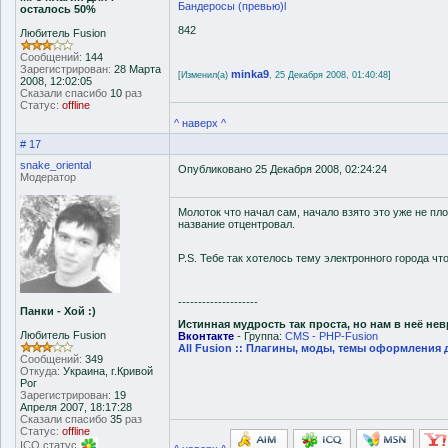
Бандеросы (превью)l
осталось 50%
842
Любитель Fusion
Сообщений:
144
Зарегистрирован:
28 Марта
minka9
[Изменил(а)
, 25 Декабря 2008, 01:40:48]
2008, 12:02:05
Сказали спасибо
10
раз
Статус:
offline
^ наверх ^
# 17
snake_oriental
Опубликовано 25 Декабря 2008, 02:24:24
Модератор
Молоток что начал сам, начало взято это уже не пл
название отцентровал.
P.S. Тебе так хотелось тему электронного города чт
--------------------
Панки - Хой :)
Истинная мудрость так проста, но нам в неё не
Любитель Fusion
Вконтакте
- Группа:
CMS - PHP-Fusion
All Fusion :: Плагины, моды, темы оформления 
Сообщений:
349
Откуда:
Украина, г.Кривой
Рог
Зарегистрирован:
19
Апреля 2007, 18:17:28
Сказали спасибо
35
раз
Статус:
offline
ICQ статус