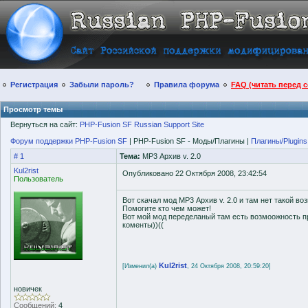
Регистрация
Забыли пароль?
Правила форума
FAQ (читать перед 
Просмотр темы
Вернуться на сайт:
PHP-Fusion SF Russian Support Site
Форум поддержки PHP-Fusion SF
| PHP-Fusion SF - Моды/Плагины |
Плагины/Plugins
# 1
Тема:
MP3 Архив v. 2.0
Kul2rist
Опубликовано 22 Октября 2008, 23:42:54
Пользователь
Вот скачал мод MP3 Архив v. 2.0 и там нет такой в
Помогите кто чем может!
Вот мой мод переделаный там есть возмоожность п
коменты))((
Kul2rist
[Изменил(а)
, 24 Октября 2008, 20:59:20]
новичек
Сообщений:
4