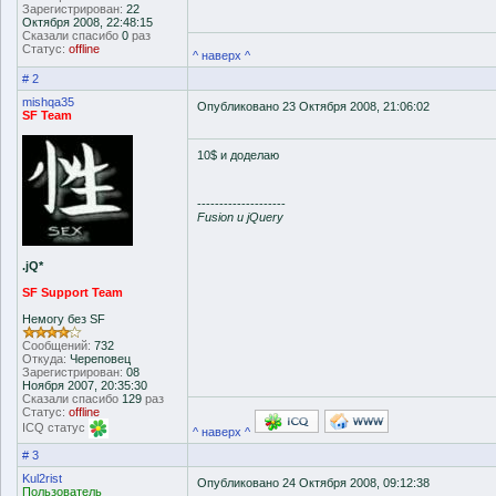
Зарегистрирован:
22
Октября 2008, 22:48:15
Сказали спасибо
0
раз
Статус:
offline
^ наверх ^
# 2
mishqa35
Опубликовано 23 Октября 2008, 21:06:02
SF Team
10$ и доделаю
--------------------
Fusion и jQuery
.jQ*
SF Support Team
Немогу без SF
Сообщений:
732
Откуда:
Череповец
Зарегистрирован:
08
Ноября 2007, 20:35:30
Сказали спасибо
129
раз
Статус:
offline
ICQ статус
^ наверх ^
# 3
Kul2rist
Опубликовано 24 Октября 2008, 09:12:38
Пользователь