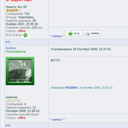
SF Support Team
Немогу без SF
Сообщений:
732
Откуда:
Череповец
Зарегистрирован:
08
Ноября 2007, 20:35:30
Сказали спасибо
129
раз
Статус:
offline
ICQ статус
^ наверх ^
# 5
Kul2rist
Опубликовано 24 Октября 2008, 13:37:01
Пользователь
BOT!!!
Kul2rist
[Изменил(а)
, 24 Октября 2008, 13:42:17]
новичек
Сообщений:
4
Зарегистрирован:
22
Октября 2008, 22:48:15
Сказали спасибо
0
раз
Статус:
offline
^ наверх ^
# 6