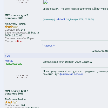
'
'
И кто сказал, что этот плагин бесполезный вот уже с
MP3 плагин для 7
осталось 50%
minka9
[Изменил(а)
, 28 Декабря 2008, 00:29:29]
Любитель Fusion
Сообщений:
144
Зарегистрирован:
28 Марта
2008, 12:02:05
Сказали спасибо
10
раз
Статус:
offline
^ наверх ^
1
пользовате
# 20
minka9
Опубликовано 04 Января 2009, 18:19:17
Пользователь
Пока вроде это всё, что удалось придумать, вылож
заметить тут
финальная версия
MP3 плагин для 7
осталось 50%
Любитель Fusion
Сообщений:
144