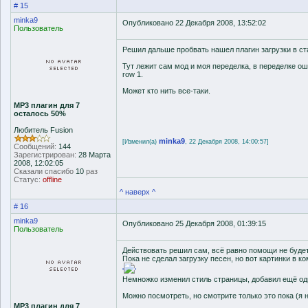
# 15
minka9
Опубликовано 22 Декабря 2008, 13:52:02
Пользователь
Решил дальше пробвать нашел плагин загрузки в ст
Тут лежит сам мод и моя переделка, в переделке оши
row 1.
Может кто нить все-таки.
MP3 плагин для 7
осталось 50%
Любитель Fusion
minka9
[Изменил(а)
, 22 Декабря 2008, 14:00:57]
Сообщений:
144
Зарегистрирован:
28 Марта
2008, 12:02:05
Сказали спасибо
10
раз
Статус:
offline
^ наверх ^
# 16
minka9
Опубликовано 25 Декабря 2008, 01:39:15
Пользователь
Действовать решил сам, всё равно помощи не будет
Пока не сделал загрузку песен, но вот картинки в к
'
'
Немножко изменил стиль страницы, добавил ещё одну
Можно посмотреть, но смотрите только это пока (я 
MP3 плагин для 7