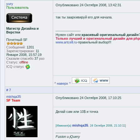
yury
Опубликовано 24 Октября 2008, 13:42:31
Пользователь
так ты заархивируй его для начала.
Магистр Дизайна и
--------------------
Верстки
Нужен сайт или
красивый оригинальный дизайн
Только лучший и оригинальный дизайн для php-f
Почетный SF
www.artcell.ru
-правильный выбор!!!
Сообщений:
1201
Зарегистрирован:
11
Января 2008, 15:57:19
Сказали спасибо
37
раз
Статус:
offline
ICQ статус
^ наверх ^
# 7
mishqa35
Опубликовано 24 Октября 2008, 17:10:25
SF Team
Делай сам или 10$ и точка
mishqa35
[Изменил(а)
, 24 Октября 2008, 21:10:11]
--------------------
Fusion и jQuery