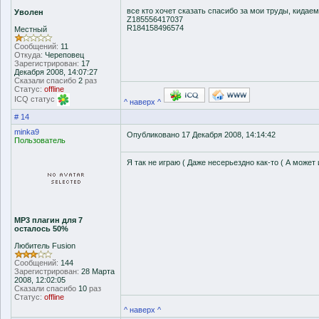
все кто хочет сказать спасибо за мои труды, кидаем
Уволен
Z185556417037
R184158496574
Местный
Сообщений:
11
Откуда:
Череповец
Зарегистрирован:
17
Декабря 2008, 14:07:27
Сказали спасибо
2
раз
Статус:
offline
ICQ статус
^ наверх ^
# 14
minka9
Опубликовано 17 Декабря 2008, 14:14:42
Пользователь
Я так не играю ( Даже несерьездно как-то ( А может 
MP3 плагин для 7
осталось 50%
Любитель Fusion
Сообщений:
144
Зарегистрирован:
28 Марта
2008, 12:02:05
Сказали спасибо
10
раз
Статус:
offline
^ наверх ^