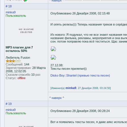
^ наверх ^
# 18
minka9
Опубликовано 26 Декабря 2008, 02:15:48
Пользователь
И опять релизы))) Теперь названия треков в серёдке
Из нового: Я подумал, что не все знают названия пе
название фильма, рекламы, мероприятия и она выл
сон. потом поправлю пока всё теститься. Щас зани
MP3 плагин для 7
'
'
осталось 50%
Любитель Fusion
'
'
Сообщений:
144
27.12.08:
Зарегистрирован:
28 Марта
Тексты песен прилепил))
2008, 12:02:05
Сказали спасибо
10
раз
Disko Boy::Shantel (превью текста песен)
Статус:
offline
minka9
[Изменил(а)
, 27 Декабря 2008, 03:24:50]
^ наверх ^
# 19
minka9
Опубликовано 28 Декабря 2008, 00:28:24
Пользователь
Вот и появились тексты песен, я даже аякс использ