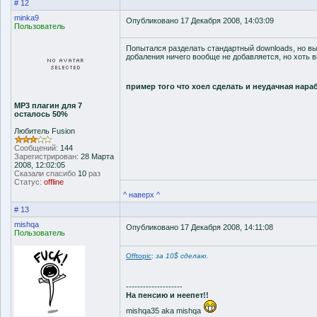
# 12
minka9
Опубликовано 17 Декабря 2008, 14:03:09
Пользователь
Попытался разделать стандартный downloads, но вышл
добаления ничего вообще не добавляется, но хоть в
пример того что хоел сделать и неудачная нара
MP3 плагин для 7
осталось 50%
Любитель Fusion
Сообщений:
144
Зарегистрирован:
28 Марта
2008, 12:02:05
Сказали спасибо
10
раз
Статус:
offline
^ наверх ^
# 13
mishqa
Опубликовано 17 Декабря 2008, 14:11:08
Пользователь
Offtopic
:
за 10$ сделаю.
--------------------
На пенсию и неепет!!
mishqa35 aka mishqa