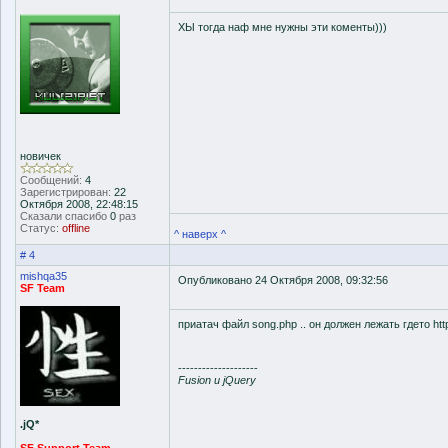
ХЫ тогда наф мне нужны эти коменты)))
новичек
Сообщений:
4
Зарегистрирован:
22
Октября 2008, 22:48:15
Сказали спасибо
0
раз
Статус:
offline
^ наверх ^
# 4
mishqa35
Опубликовано 24 Октября 2008, 09:32:56
SF Team
приатач файл song.php .. он должен лежать гдето http:
--------------------
Fusion и jQuery
.jQ*