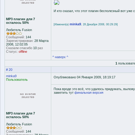
'
'
И кто сказал, что этот плагин бесполезный вот уже с
MP3 плагин для 7
осталось 50%
minka9
[Изменил(а)
, 28 Декабря 2008, 00:29:29]
Любитель Fusion
Сообщений:
144
Зарегистрирован:
28 Марта
2008, 12:02:05
Сказали спасибо
10
раз
Статус:
offline
^ наверх ^
1
пользовате
# 20
minka9
Опубликовано 04 Января 2009, 18:19:17
Пользователь
Пока вроде это всё, что удалось придумать, вылож
заметить тут
финальная версия
MP3 плагин для 7
осталось 50%
Любитель Fusion
Сообщений:
144