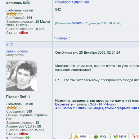
Бандеросы (превью)l
осталось 50%
842
Любитель Fusion
Сообщений:
144
Зарегистрирован:
28 Марта
minka9
[Изменил(а)
, 25 Декабря 2008, 01:40:48]
2008, 12:02:05
Сказали спасибо
10
раз
Статус:
offline
^ наверх ^
# 17
snake_oriental
Опубликовано 25 Декабря 2008, 02:24:24
Модератор
Молоток что начал сам, начало взято это уже не пл
название отцентровал.
P.S. Тебе так хотелось тему электронного города чт
--------------------
Панки - Хой :)
Истинная мудрость так проста, но нам в неё не
Любитель Fusion
Вконтакте
- Группа:
CMS - PHP-Fusion
All Fusion :: Плагины, моды, темы оформления 
Сообщений:
349
Откуда:
Украина, г.Кривой
Рог
Зарегистрирован:
19
Апреля 2007, 18:17:28
Сказали спасибо
35
раз
Статус:
offline
ICQ статус