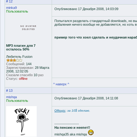
# 12
minka9
Опубликовано 17 Декабря 2008, 14:03:09
Пользователь
Попытался разделать стандартный downloads, но вышл
добаления ничего вообще не добавляется, но хоть в
пример того что хоел сделать и неудачная нара
MP3 плагин для 7
осталось 50%
Любитель Fusion
Сообщений:
144
Зарегистрирован:
28 Марта
2008, 12:02:05
Сказали спасибо
10
раз
Статус:
offline
^ наверх ^
# 13
mishqa
Опубликовано 17 Декабря 2008, 14:11:08
Пользователь
Offtopic
:
за 10$ сделаю.
--------------------
На пенсию и неепет!!
mishqa35 aka mishqa