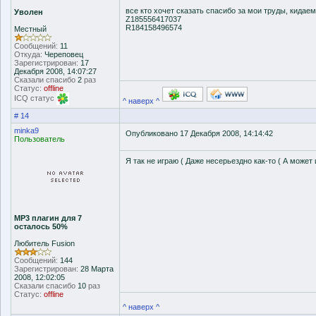
все кто хочет сказать спасибо за мои труды, кидаем
Уволен
Z185556417037
R184158496574
Местный
Сообщений:
11
Откуда:
Череповец
Зарегистрирован:
17
Декабря 2008, 14:07:27
Сказали спасибо
2
раз
Статус:
offline
ICQ статус
^ наверх ^
# 14
minka9
Опубликовано 17 Декабря 2008, 14:14:42
Пользователь
Я так не играю ( Даже несерьездно как-то ( А может 
MP3 плагин для 7
осталось 50%
Любитель Fusion
Сообщений:
144
Зарегистрирован:
28 Марта
2008, 12:02:05
Сказали спасибо
10
раз
Статус:
offline
^ наверх ^