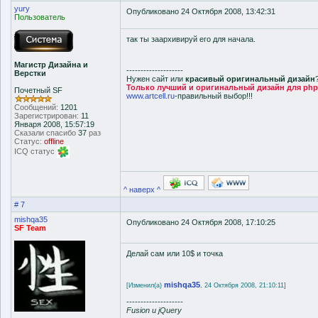
yury
Опубликовано 24 Октября 2008, 13:42:31
Пользователь
так ты заархивируй его для начала.
Магистр Дизайна и
--------------------
Верстки
Нужен сайт или
красивый оригинальный дизайн
Только лучший и оригинальный дизайн для php-f
Почетный SF
www.artcell.ru
-правильный выбор!!!
Сообщений:
1201
Зарегистрирован:
11
Января 2008, 15:57:19
Сказали спасибо
37
раз
Статус:
offline
ICQ статус
^ наверх ^
# 7
mishqa35
Опубликовано 24 Октября 2008, 17:10:25
SF Team
Делай сам или 10$ и точка
mishqa35
[Изменил(а)
, 24 Октября 2008, 21:10:11]
--------------------
Fusion и jQuery