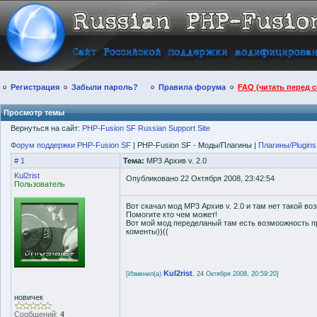
Регистрация
Забыли пароль?
Правила форума
FAQ (читать перед 
Просмотр темы
Вернуться на сайт:
PHP-Fusion SF Russian Support Site
Форум поддержки PHP-Fusion SF
| PHP-Fusion SF - Моды/Плагины |
Плагины/Plugins
# 1
Тема:
MP3 Архив v. 2.0
Kul2rist
Опубликовано 22 Октября 2008, 23:42:54
Пользователь
Вот скачал мод MP3 Архив v. 2.0 и там нет такой в
Помогите кто чем может!
Вот мой мод переделаный там есть возмоожность п
коменты))((
Kul2rist
[Изменил(а)
, 24 Октября 2008, 20:59:20]
новичек
Сообщений:
4