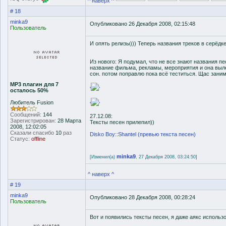
^ наверх ^
# 18
minka9
Опубликовано 26 Декабря 2008, 02:15:48
Пользователь
И опять релизы))) Теперь названия треков в серёдке
Из нового: Я подумал, что не все знают названия пе
название фильма, рекламы, мероприятия и она выл
сон. потом поправлю пока всё теститься. Щас зани
MP3 плагин для 7
'
'
осталось 50%
Любитель Fusion
'
'
Сообщений:
144
27.12.08:
Зарегистрирован:
28 Марта
Тексты песен прилепил))
2008, 12:02:05
Сказали спасибо
10
раз
Disko Boy::Shantel (превью текста песен)
Статус:
offline
minka9
[Изменил(а)
, 27 Декабря 2008, 03:24:50]
^ наверх ^
# 19
minka9
Опубликовано 28 Декабря 2008, 00:28:24
Пользователь
Вот и появились тексты песен, я даже аякс использ