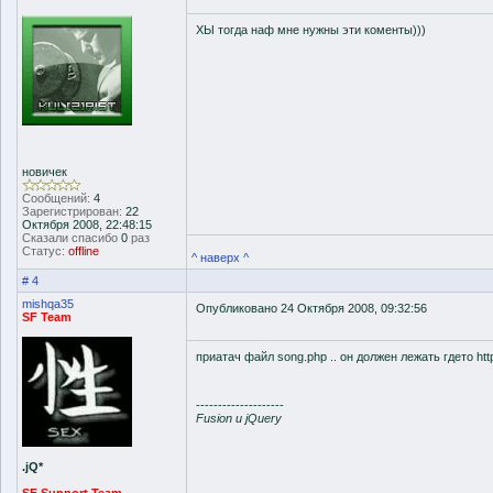
ХЫ тогда наф мне нужны эти коменты)))
новичек
Сообщений:
4
Зарегистрирован:
22
Октября 2008, 22:48:15
Сказали спасибо
0
раз
Статус:
offline
^ наверх ^
# 4
mishqa35
Опубликовано 24 Октября 2008, 09:32:56
SF Team
приатач файл song.php .. он должен лежать гдето http:
--------------------
Fusion и jQuery
.jQ*