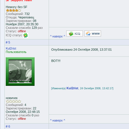
SF Support Team
Немогу без SF
Сообщений:
732
Откуда:
Череповец
Зарегистрирован:
08
Ноября 2007, 20:35:30
Сказали спасибо
129
раз
Статус:
offline
ICQ статус
^ наверх ^
# 5
Kul2rist
Опубликовано 24 Октября 2008, 13:37:01
Пользователь
BOT!!!
Kul2rist
[Изменил(а)
, 24 Октября 2008, 13:42:17]
новичек
Сообщений:
4
Зарегистрирован:
22
Октября 2008, 22:48:15
Сказали спасибо
0
раз
Статус:
offline
^ наверх ^
# 6