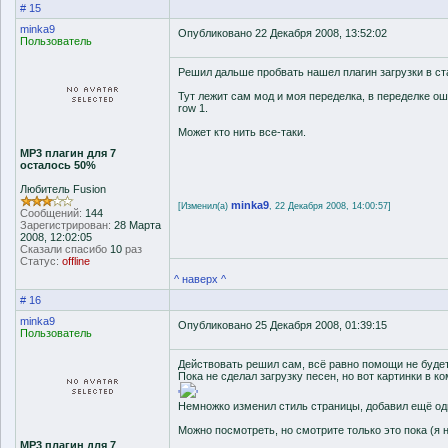
# 15
minka9
Опубликовано 22 Декабря 2008, 13:52:02
Пользователь
Решил дальше пробвать нашел плагин загрузки в ст
Тут лежит сам мод и моя переделка, в переделке оши
row 1.
Может кто нить все-таки.
MP3 плагин для 7
осталось 50%
Любитель Fusion
minka9
[Изменил(а)
, 22 Декабря 2008, 14:00:57]
Сообщений:
144
Зарегистрирован:
28 Марта
2008, 12:02:05
Сказали спасибо
10
раз
Статус:
offline
^ наверх ^
# 16
minka9
Опубликовано 25 Декабря 2008, 01:39:15
Пользователь
Действовать решил сам, всё равно помощи не будет
Пока не сделал загрузку песен, но вот картинки в к
'
'
Немножко изменил стиль страницы, добавил ещё одну
Можно посмотреть, но смотрите только это пока (я 
MP3 плагин для 7