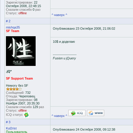
Зарегистрирован:
22
Октября 2008, 22:48:15
Сказали спасибо
0
раз
Статус:
offline
^ наверх ^
# 2
mishqa35
Опубликовано 23 Октября 2008, 21:06:02
SF Team
10$ и доделаю
--------------------
Fusion и jQuery
.jQ*
SF Support Team
Немогу без SF
Сообщений:
732
Откуда:
Череповец
Зарегистрирован:
08
Ноября 2007, 20:35:30
Сказали спасибо
129
раз
Статус:
offline
ICQ статус
^ наверх ^
# 3
Kul2rist
Опубликовано 24 Октября 2008, 09:12:38
Пользователь