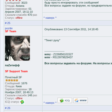
буду просто игнорировать эти сообщения!
Сообщений:
3023
Все вопросы задаем на форуме, но предварительн
Откуда:
Astana
Зарегистрирован:
01
Апреля 2007, 18:11:10
Сказали спасибо
470
раз
Статус:
offline
^ наверх ^
# 25
pozitiv
Опубликовано 13 Сентября 2011, 14:18:45
SF Team
"Тянет руку"
--------------------
wmz
- Z226856101527
wmr
- R513979829437
Все вопросы задавать на форуме. На вопросы з
паZитифф
SF Support Team
Почетный SF
Сообщений:
1676
Откуда:
Киев
Зарегистрирован:
18
Ноября 2007, 18:49:13
Сказали спасибо
148
раз
Статус:
offline
ICQ статус
^ наверх ^
# 26