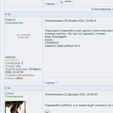
^ наверх ^
1
пользователь 
# 33
ProjectX
Опубликовано 28 Ноября 2011, 19:38:17
Пользователь
Подскажите пожалуйста как сделать поля пользова
помощи галочки, так, как это сделано с е-маил.
Буду благодарен.
аська
243933519
надеюсь люди добрые есть
новичек
Сообщений:
5
Откуда:
Ufa
Зарегистрирован:
03 Марта
2008, 21:42:58
Сказали спасибо
0
раз
Статус:
offline
^ наверх ^
# 34
Cricket
Опубликовано 22 Декабря 2011, 20:55:03
Пользователь
Поднимайте ребятки, а то жалко будет смотреть на з
'
'