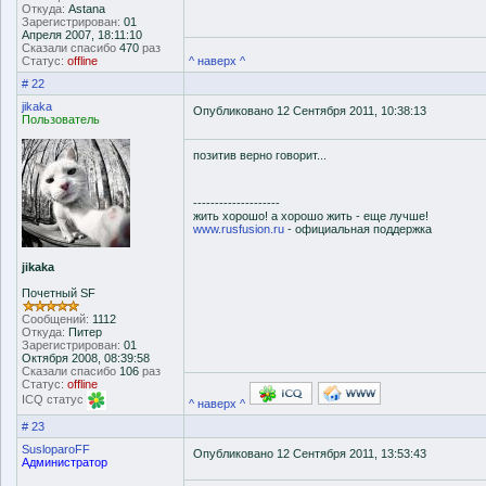
Откуда:
Astana
Зарегистрирован:
01
Апреля 2007, 18:11:10
Сказали спасибо
470
раз
Статус:
offline
^ наверх ^
# 22
jikaka
Опубликовано 12 Сентября 2011, 10:38:13
Пользователь
позитив верно говорит...
--------------------
жить хорошо! а хорошо жить - еще лучше!
www.rusfusion.ru
- официальная поддержка
jikaka
Почетный SF
Сообщений:
1112
Откуда:
Питер
Зарегистрирован:
01
Октября 2008, 08:39:58
Сказали спасибо
106
раз
Статус:
offline
ICQ статус
^ наверх ^
# 23
SusloparoFF
Опубликовано 12 Сентября 2011, 13:53:43
Администратор