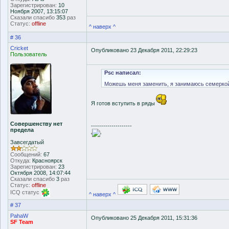
Зарегистрирован:
10
Ноября 2007, 13:15:07
Сказали спасибо
353
раз
Статус:
offline
^ наверх ^
# 36
Cricket
Опубликовано 23 Декабря 2011, 22:29:23
Пользователь
Psc написал:
Можешь меня заменить, я занимаюсь семерко
Я готов вступить в ряды
Совершенству нет
--------------------
предела
'
'
Завсегдатый
Сообщений:
67
Откуда:
Красноярск
Зарегистрирован:
23
Октября 2008, 14:07:44
Сказали спасибо
3
раз
Статус:
offline
ICQ статус
^ наверх ^
# 37
PahaW
Опубликовано 25 Декабря 2011, 15:31:36
SF Team