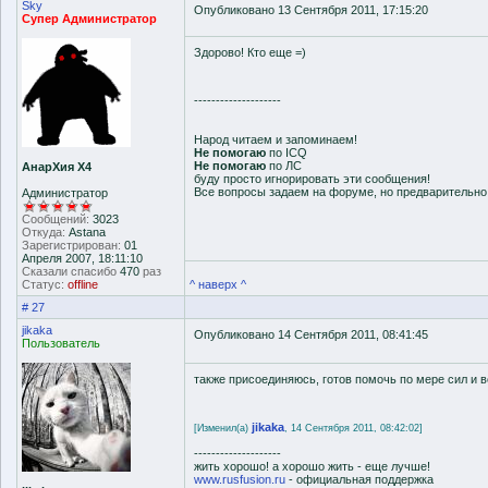
Sky
Опубликовано 13 Сентября 2011, 17:15:20
Супер Администратор
Здорово! Кто еще =)
--------------------
Народ читаем и запоминаем!
Не помогаю
по ICQ
Не помогаю
по ЛС
АнарХия Х4
буду просто игнорировать эти сообщения!
Все вопросы задаем на форуме, но предварительн
Администратор
Сообщений:
3023
Откуда:
Astana
Зарегистрирован:
01
Апреля 2007, 18:11:10
Сказали спасибо
470
раз
Статус:
offline
^ наверх ^
# 27
jikaka
Опубликовано 14 Сентября 2011, 08:41:45
Пользователь
также присоединяюсь, готов помочь по мере сил и 
jikaka
[Изменил(а)
, 14 Сентября 2011, 08:42:02]
--------------------
жить хорошо! а хорошо жить - еще лучше!
www.rusfusion.ru
- официальная поддержка