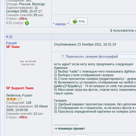
Сообщений:
341
Откуда:
Россия, Вологда
Зарегистрирован:
11
Октября 2008, 15:47:17
Сказали спасибо
29
раз
Статус:
offline
ICQ статус
^ наверх ^
1
пользователь 
# 32
PahaW
Опубликовано 21 Ноября 2011, 16:31:19
SF Team
7. Переписать галерею фотографий
есть идеи? если нету могу предложить следующее
Админка:
1) Выбор "radio" с помощью чего показывать ligthbox, h
2) Выбора стиля отображения галереи
3) Стили просмотра галереи (редактировать) - дум
4) Возможность установить отображение на любой с
[gallery]74[/gallery] - 74 id галереи (я себе так реализ
SF Support Team
5) Массовая загрузка фоток, плагин могу порекомен
такую хрень.
Любитель Fusion
Галерея:
Сообщений:
148
1) Удобный вариант просмотра галереи, без дополни
Зарегистрирован:
02 Июня
2) Отображение по страничное, если много фоток в 
2009, 10:04:06
3) Просмотр определенной картинки из галереи (sho
Сказали спасибо
12
раз
Статус:
offline
--------------------
-> покинул проект