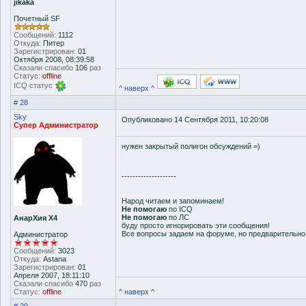
jikaka
Почетный SF
Сообщений:
1112
Откуда:
Питер
Зарегистрирован:
01
Октября 2008, 08:39:58
Сказали спасибо
106
раз
Статус:
offline
ICQ статус
^ наверх ^
# 28
Sky
Опубликовано 14 Сентября 2011, 10:20:08
Супер Администратор
нужен закрытый полигон обсуждений =)
--------------------
Народ читаем и запоминаем!
Не помогаю
по ICQ
Не помогаю
по ЛС
АнарХия Х4
буду просто игнорировать эти сообщения!
Все вопросы задаем на форуме, но предварительн
Администратор
Сообщений:
3023
Откуда:
Astana
Зарегистрирован:
01
Апреля 2007, 18:11:10
Сказали спасибо
470
раз
Статус:
offline
^ наверх ^