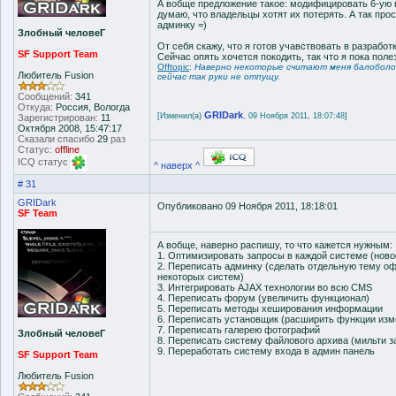
А вобще предложение такое: модифицировать 6-ую ве
думаю, что владельцы хотят их потерять. А так пр
админку =)
Злобный человеГ
От себя скажу, что я готов учавствовать в разработк
SF Support Team
Сейчас опять хочется покодить, так что я пока поле
Offtopic
:
Наверно некоторые считают меня балоболом
Любитель Fusion
сейчас так руки не отпущу.
Сообщений:
341
Откуда:
Россия, Вологда
GRIDark
[Изменил(а)
, 09 Ноября 2011, 18:07:48]
Зарегистрирован:
11
Октября 2008, 15:47:17
Сказали спасибо
29
раз
Статус:
offline
ICQ статус
^ наверх ^
# 31
GRIDark
Опубликовано 09 Ноября 2011, 18:18:01
SF Team
А вобще, наверно распишу, то что кажется нужным:
1. Оптимизировать запросы в каждой системе (новост
2. Переписать админку (сделать отдельную тему о
некоторых систем)
3. Интегрировать AJAX технологии во всю CMS
4. Переписать форум (увеличить функционал)
5. Переписать методы хеширования информации
6. Переписать установщик (расширить функции из
7. Переписать галерею фотографий
Злобный человеГ
8. Переписать систему файлового архива (мильти заг
9. Переработать систему входа в админ панель
SF Support Team
Любитель Fusion