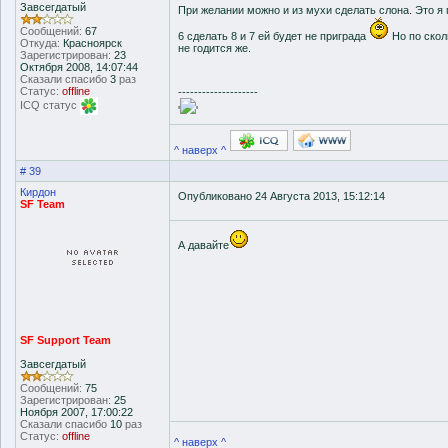
Завсегдатый
При желании можно и из мухи сделать слона. Это я 
Сообщений:
67
6 сделать 8 и 7 ей будет не приграда
Но по скол
Откуда:
Красноярск
не годится же.
Зарегистрирован:
23
Октября 2008, 14:07:44
Сказали спасибо
3
раз
Статус:
offline
--------------------
ICQ статус
'
'
^ наверх ^
# 39
Кирдон
Опубликовано 24 Августа 2013, 15:12:14
SF Team
А давайте
SF Support Team
Завсегдатый
Сообщений:
75
Зарегистрирован:
25
Ноября 2007, 17:00:22
Сказали спасибо
10
раз
Статус:
offline
^ наверх ^