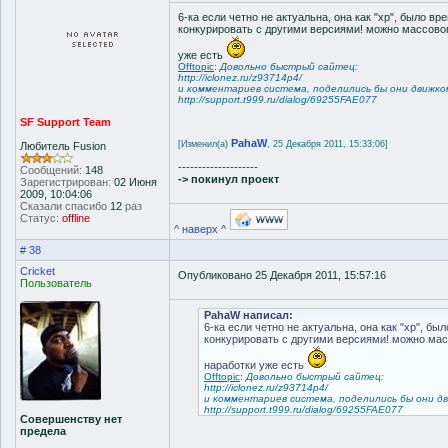
6-ка если четно не актуальна, она как "xp", было вр
конкурировать с другими версиями! можно массовог
уже есть
Offtopic
:
Довольно быстрый сайтец:
http://iclonez.ru/z93714p4/
и комментариев система, поделились бы они движком
http://support.t999.ru/dialog/69255FAE077
SF Support Team
PahaW
[Изменил(а)
, 25 Декабря 2011, 15:33:06]
Любитель Fusion
--------------------
Сообщений:
148
-> покинул проект
Зарегистрирован:
02 Июня
2009, 10:04:06
Сказали спасибо
12
раз
Статус:
offline
^ наверх ^
# 38
Cricket
Опубликовано 25 Декабря 2011, 15:57:16
Пользователь
PahaW написал:
6-ка если четно не актуальна, она как "xp", бы
конкурировать с другими версиями! можно мас
наработки уже есть
Offtopic
:
Довольно быстрый сайтец:
http://iclonez.ru/z93714p4/
и комментариев система, поделились бы они дви
http://support.t999.ru/dialog/69255FAE077
Совершенству нет
предела