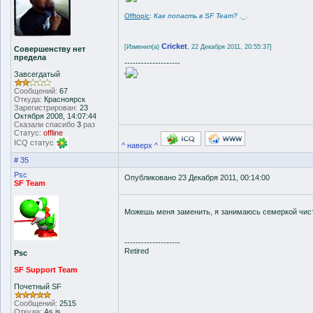
Offtopic
:
Как попасть в SF Team? ._.
Cricket
[Изменил(а)
, 22 Декабря 2011, 20:55:37]
Совершенству нет
предела
--------------------
Завсегдатый
'
'
Сообщений:
67
Откуда:
Красноярск
Зарегистрирован:
23
Октября 2008, 14:07:44
Сказали спасибо
3
раз
Статус:
offline
ICQ статус
^ наверх ^
# 35
Psc
Опубликовано 23 Декабря 2011, 00:14:00
SF Team
Можешь меня заменить, я занимаюсь семеркой чис
--------------------
Retired
Psc
SF Support Team
Почетный SF
Сообщений:
2515
Откуда:
As is