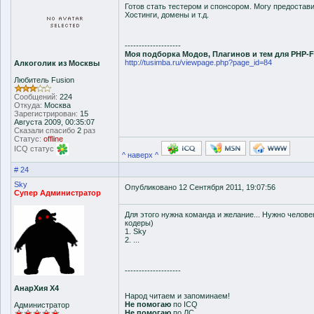
Готов стать тестером и спонсором. Могу предостав
Хостинги, домены и т.д.
--------------------
Моя подборка Модов, Плагинов и тем для PHP-
http://tusimba.ru/viewpage.php?page_id=84
Алкоголик из Москвы
Любитель Fusion
Сообщений:
224
Откуда:
Москва
Зарегистрирован:
15
Августа 2009, 00:35:07
Сказали спасибо
2
раз
Статус:
offline
ICQ статус
^ наверх ^
# 24
Sky
Опубликовано 12 Сентября 2011, 19:07:56
Супер Администратор
Для этого нужна команда и желание... Нужно человек
кодеры)
1. Sky
2. ...
--------------------
АнарХия Х4
Народ читаем и запоминаем!
Не помогаю
по ICQ
Администратор
Не помогаю
по ЛС