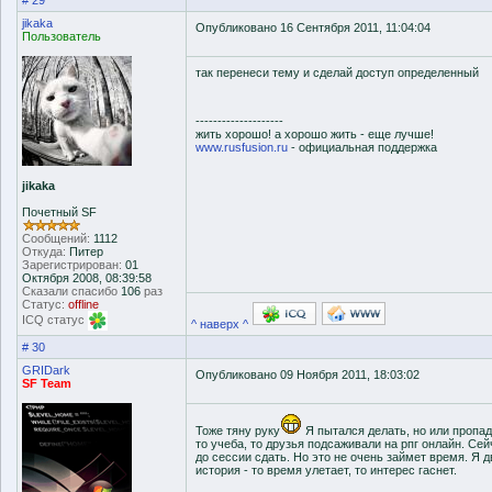
# 29
jikaka
Опубликовано 16 Сентября 2011, 11:04:04
Пользователь
так перенеси тему и сделай доступ определенный
--------------------
жить хорошо! а хорошо жить - еще лучше!
www.rusfusion.ru
- официальная поддержка
jikaka
Почетный SF
Сообщений:
1112
Откуда:
Питер
Зарегистрирован:
01
Октября 2008, 08:39:58
Сказали спасибо
106
раз
Статус:
offline
ICQ статус
^ наверх ^
# 30
GRIDark
Опубликовано 09 Ноября 2011, 18:03:02
SF Team
Тоже тяну руку
Я пытался делать, но или пропад
то учеба, то друзья подсаживали на рпг онлайн. Сей
до сессии сдать. Но это не очень займет время. Я 
история - то время улетает, то интерес гаснет.