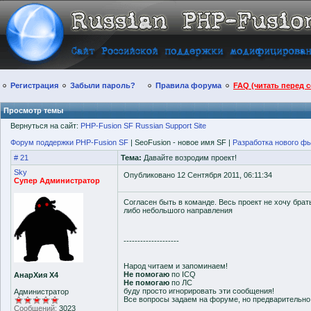
Регистрация
Забыли пароль?
Правила форума
FAQ (читать перед 
Просмотр темы
Вернуться на сайт:
PHP-Fusion SF Russian Support Site
Форум поддержки PHP-Fusion SF
| SeoFusion - новое имя SF |
Разработка нового ф
# 21
Тема:
Давайте возродим проект!
Sky
Опубликовано 12 Сентября 2011, 06:11:34
Супер Администратор
Согласен быть в команде. Весь проект не хочу брат
либо небольшого направления
--------------------
Народ читаем и запоминаем!
Не помогаю
по ICQ
АнарХия Х4
Не помогаю
по ЛС
буду просто игнорировать эти сообщения!
Администратор
Все вопросы задаем на форуме, но предварительн
Сообщений:
3023