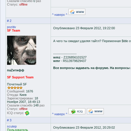
Сказали спасибо
0
раз
Статус:
offline
^ наверх ^
# 2
pozitiv
Опубликовано 23 Февраля 2012, 19:22:00
SF Team
А чего ты ожидал удаляя тайтл? Переменная $title 
--------------------
wmz
- Z226856101527
wmr
- R513979829437
Все вопросы задавать на форуме. На вопросы 
паZитифф
SF Support Team
Почетный SF
Сообщений:
1676
Откуда:
Киев
Зарегистрирован:
18
Ноября 2007, 18:49:13
Сказали спасибо
148
раз
Статус:
offline
ICQ статус
^ наверх ^
# 3
scutep
Опубликовано 23 Февраля 2012, 20:29:02
Пользователь