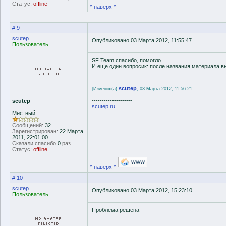
Статус:
offline
^ наверх ^
# 9
scutep
Опубликовано 03 Марта 2012, 11:55:47
Пользователь
SF Team спасибо, помогло.
И еще один вопросик: после названия материала вы
scutep
[Изменил(а)
, 03 Марта 2012, 11:56:21]
--------------------
scutep
scutep.ru
Местный
Сообщений:
32
Зарегистрирован:
22 Марта
2011, 22:01:00
Сказали спасибо
0
раз
Статус:
offline
^ наверх ^
# 10
scutep
Опубликовано 03 Марта 2012, 15:23:10
Пользователь
Проблема решена