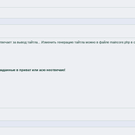
отвечает за вывод тайтла... Изменить генерацию тайтла можно в файле maincore.php в
заданные в приват или асю неотвечаю!