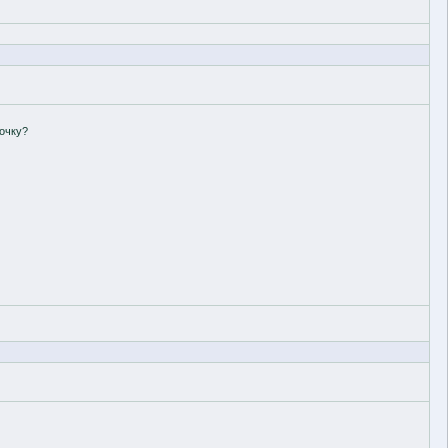
очку?