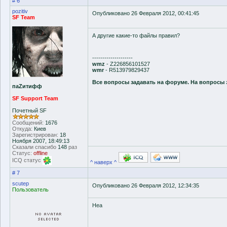
# 6
pozitiv
Опубликовано 26 Февраля 2012, 00:41:45
SF Team
А другие какие-то файлы правил?
--------------------
wmz
- Z226856101527
wmr
- R513979829437
Все вопросы задавать на форуме. На вопросы 
паZитифф
SF Support Team
Почетный SF
Сообщений:
1676
Откуда:
Киев
Зарегистрирован:
18
Ноября 2007, 18:49:13
Сказали спасибо
148
раз
Статус:
offline
ICQ статус
^ наверх ^
# 7
scutep
Опубликовано 26 Февраля 2012, 12:34:35
Пользователь
Неа