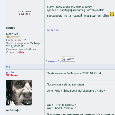
Тьфу...только что заметил ошибку.
Удалил я .$settings['sitename']., оставил $title
Все хорошо, но на главной не выводится тайтл
--------------------
scutep
scutep.ru
Местный
Сообщений:
32
Зарегистрирован:
22 Марта
2011, 22:01:00
Сказали спасибо
0
раз
Статус:
offline
^ наверх ^
# 4
pozitiv
Опубликовано 24 Февраля 2012, 01:25:34
SF Team
Покажи как сейчас выглядит
echo "<title>".$title.$settings['sitename']."</title>
--------------------
wmz
- Z226856101527
wmr
- R513979829437
паZитифф
Все вопросы задавать на форуме. На вопросы 