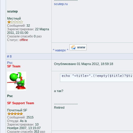
--------------------
scutep.ru
scutep
Местный
Сообщений:
32
Зарегистрирован:
22 Марта
2011, 22:01:00
Сказали спасибо
0
раз
Статус:
offline
^ наверх ^
# 8
Psc
Опубликовано 01 Марта 2012, 18:59:18
SF Team
echo "<title>".(!empty($title)?$ti
а так?
Psc
SF Support Team
--------------------
Retired
Почетный SF
Сообщений:
2515
Откуда:
As is
Зарегистрирован:
10
Ноября 2007, 13:15:07
Сказали спасибо
353
раз