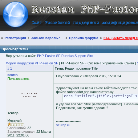
Регистрация
Забыли пароль?
Правила форума
FAQ (читать перед 
Просмотр темы
Вернуться на сайт:
PHP-Fusion SF Russian Support Site
Форум поддержки PHP-Fusion SF
| PHP-Fusion SF - Система Управлением Сайта |
# 1
Тема:
Редактирование Title
scutep
Опубликовано 23 Февраля 2012, 15:01:34
Пользователь
Здравствуйте! На всем сайте тайтл выводится так: 
файле subheader,php нашел строчку
echo "<title>".$title.$settings['s
и удалил вот это: $title.$settings['sitename']. Назв
Подскажите, как лучше сделать?
scutep
Местный
--------------------
scutep.ru
Сообщений:
32
Зарегистрирован:
22 Марта
2011, 22:01:00