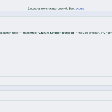
1
пользователь сказал спасибо Вам:
scutep
водится тире "-". Например:
"Статьи: Каталог скутеров -"
где можно убрать эту черт