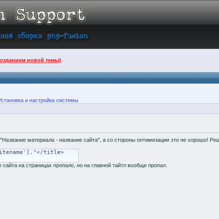
созданием новой темы)
Установка и настройка системы
"Название материала - название сайта", а со стороны оптимизации это не хорошо! Реш
itename']."</title>
ание сайта на страницах пропало, но на главной тайтл вообще пропал.