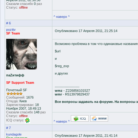
Апреля 2011, 02:36:56
Сказали спасибо
0
раз
Статус:
offline
^ наверх ^
# 6
pozitiv
Опубликовано 17 Апреля 2011, 21:25:14
SF Team
Возможно проблема в том что одинаковые названи
$url
и
$reg_exp
и других
паZитифф
SF Support Team
--------------------
Почетный SF
wmz
- Z226856101527
wmr
- R513979829437
Сообщений:
1676
Откуда:
Киев
Все вопросы задавать на форуме. На вопросы з
Зарегистрирован:
18
Ноября 2007, 18:49:13
Сказали спасибо
148
раз
Статус:
offline
ICQ статус
^ наверх ^
# 7
kundagole
Опубликовано 17 Апреля 2011, 21:41:14