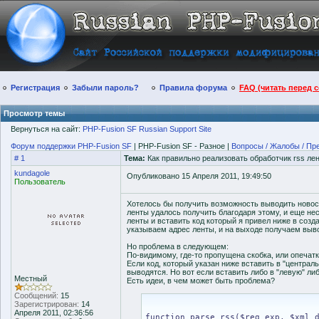
Регистрация
Забыли пароль?
Правила форума
FAQ (читать перед 
Просмотр темы
Вернуться на сайт:
PHP-Fusion SF Russian Support Site
Форум поддержки PHP-Fusion SF
| PHP-Fusion SF - Разное |
Вопросы / Жалобы / Пр
# 1
Тема:
Как правильно реализовать обработчик rss ле
kundagole
Опубликовано 15 Апреля 2011, 19:49:50
Пользователь
Хотелось бы получить возможность выводить новост
ленты удалось получить благодаря этому, и еще не
ленты и вставить код который я привел ниже в созд
указываем адрес ленты, и на выходе получаем выв
Но проблема в следующем:
По-видимому, где-то пропущена скобка, или опечатк
Если код, который указан ниже вставить в "централ
выводятся. Но вот если вставить либо в "левую" либ
Местный
Есть идеи, в чем может быть проблема?
Сообщений:
15
Зарегистрирован:
14
Апреля 2011, 02:36:56
function parse_rss($reg_exp, $xml_