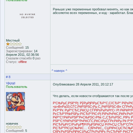
Пользователь
Раньше уже переменные пробовал менять, но как ок
абсолютно всех переменных, и код - заработал. Бл
Местный
Сообщений:
15
Зарегистрирован:
14
Апреля 2011, 02:36:56
Сказали спасибо
0
раз
Статус:
offline
^ наверх ^
# 8
Vjkjnjd
Опубликовано 28 Апреля 2011, 20:12:17
Пользователь
Что делать, если новости отображаются так после у
Р’СЊРµС‚РЅР°Рј: РўРµРјРїРµСЂР°С‚СѓСЂР° РїРѕР
<p>В«Рa33;СЃС‚РёРЅРЅС‹Рµ С„РёРЅРЅС‹В» СЃР»Рµ
РєР°Рє РџР°СЂС‚РёСЏ СЃРІРѕР±РѕРґС‹ РІ РќРёРґ
РєСЂР°Р№РЅРµ-РїСЂР°РІС‹Рј РїРѕР»РёС‚РёРєРѕРј
РќР°С†РёРѕРЅР°Р»СЊРЅС‹Р№ С„СЂРѕРЅС‚ РІРѕ
РЅР°С†РёРѕРЅР°Р»РёСЃС‚РёС‡РµСЃРєРёРµ Рё Р°Р
новичек
РїСЂРµРґСѓР±РµР¶РґРµРЅРёСЏ РґР»СЏ СЂР°СЃР
РїСЂР°РІСЏС‰РёС… СЌР»РёС‚, СЏРІР»СЏСЋС‰
Сообщений:
5
СЌРєРѕРЅРѕРјРёС‡РµСЃРєРѕРіРѕ РєСЂРёР·РёСЃР°