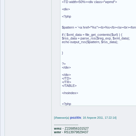
<TD width=50%><div class="wpmd">
<div>
<?php
$pattern = '<a href="%s"><b>%s</b></a><br><fon
if ( $xml_data = file_get_contents($url) ) {
$rss_data = parse_rss($reg_exp, $xml_data);
echo output_rss($pattern, $rss_data);
}
?>
</div>
</div>
</TD>
</TR>
</TABLE>
</noindex>
<?php
pozitiv
[Изменил(а)
, 16 Апреля 2011, 17:22:14]
--------------------
wmz
- Z226856101527
wmr
- R513979829437