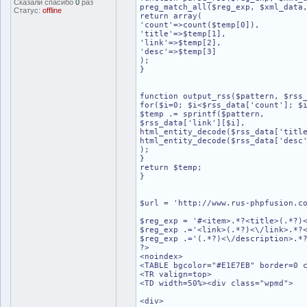
Сказали спасибо
0
раз
preg_match_all($reg_exp, $xml_data
Статус:
offline
return array(
'count'=>count($temp[0]),
'title'=>$temp[1],
'link'=>$temp[2],
'desc'=>$temp[3]
);
}
function output_rss($pattern, $rss
for($i=0; $i<$rss_data['count']; $
$temp .= sprintf($pattern,
$rss_data['link'][$i],
html_entity_decode($rss_data['titl
html_entity_decode($rss_data['desc
);
}
return $temp;
}
$url = 'http://www.rus-phpfusion.c
$reg_exp = '#<item>.*?<title>(.*?)
$reg_exp .='<link>(.*?)<\/link>.*?
$reg_exp .='(.*?)<\/description>.*
?>
<noindex>
<TABLE bgcolor="#E1E7EB" border=0 
<TR valign=top>
<TD width=50%><div class="wpmd">
<div>