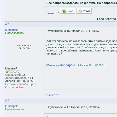
Все вопросы задавать на форуме. На вопросы з
^ наверх ^
1
пользователь
# 3
kundagole
Опубликовано 16 Апреля 2011, 17:55:57
Пользователь
pozitiv
спасибо, но оказалось, что в самом коде вс
Дело в том, что я создал и включит две таких панел
для новостей с Известий. Проблема в том, что одно
из них - то все работает прекрасно. А вот если сразу
поправить?
kundagole
[Изменил(а)
, 17 Апреля 2011, 02:32:31]
Местный
Сообщений:
15
Зарегистрирован:
14
Апреля 2011, 02:36:56
Сказали спасибо
0
раз
Статус:
offline
^ наверх ^
# 4
kundagole
Опубликовано 17 Апреля 2011, 02:38:54
Пользователь