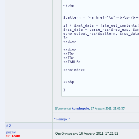
<?php
$pattern = '<a href="%s"><b>%s</b>
if ( $xml_data = file_get_contents
$rss_data = parse_rss($reg_exp, $x
echo output_rss($pattern, $rss_dat
?>
</div>
</div>
</TD>
</TR>
</TABLE>
</noindex>
<?php
}
kundagole
[Изменил(а)
, 17 Апреля 2011, 21:09:55]
^ наверх ^
# 2
pozitiv
Опубликовано 16 Апреля 2011, 17:21:52
SF Team