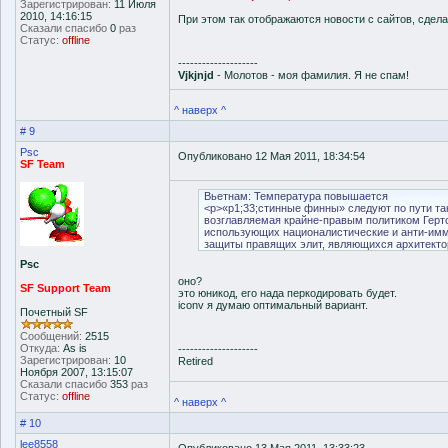
Зарегистрирован:
11 Июля
2010, 14:16:15
При этом так отображаются новости с сайтов, сдела
Сказали спасибо
0
раз
Статус:
offline
--------------------
Vjkjnjd
- Молотов - моя фамилия. Я не спам!
^ наверх ^
# 9
Psc
Опубликовано 12 Мая 2011, 18:34:54
SF Team
Вьетнам: Температура повышается
<p>«p1;33;стинные финны» следуют по пути та
возглавляемая крайне-правым политиком Герт
использующих националистические и анти-имм
защиты правящих элит, являющихся архитекто
Psc
оно?
SF Support Team
это юникод, его нада перкодировать будет.
iconv я думаю оптимальный вариант.
Почетный SF
Сообщений:
2515
Откуда:
As is
--------------------
Зарегистрирован:
10
Retired
Ноября 2007, 13:15:07
Сказали спасибо
353
раз
Статус:
offline
^ наверх ^
# 10
lee8558