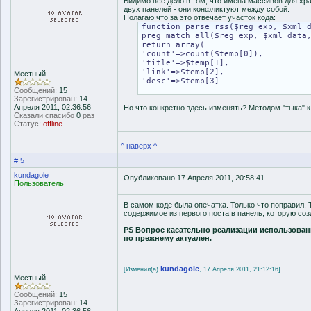
Видимо все дело в том, что имена массивов для х
двух панелей - они конфликтуют между собой.
Полагаю что за это отвечает участок кода:
function parse_rss($reg_exp, $xml_
preg_match_all($reg_exp, $xml_data
return array(
'count'=>count($temp[0]),
'title'=>$temp[1],
'link'=>$temp[2],
Местный
'desc'=>$temp[3]
Сообщений:
15
Зарегистрирован:
14
Апреля 2011, 02:36:56
Но что конкретно здесь изменять? Методом "тыка" к 
Сказали спасибо
0
раз
Статус:
offline
^ наверх ^
# 5
kundagole
Опубликовано 17 Апреля 2011, 20:58:41
Пользователь
В самом коде была опечатка. Только что поправил. 
содержимое из первого поста в панель, которую соз
PS Вопрос касательно реализации использован
по прежнему актуален.
kundagole
[Изменил(а)
, 17 Апреля 2011, 21:12:16]
Местный
Сообщений:
15
Зарегистрирован:
14