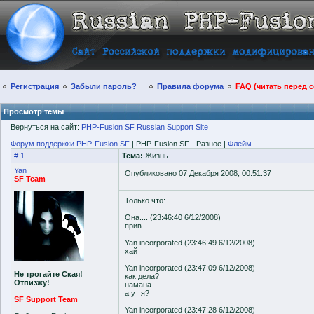
Регистрация
Забыли пароль?
Правила форума
FAQ (читать перед 
Просмотр темы
Вернуться на сайт:
PHP-Fusion SF Russian Support Site
Форум поддержки PHP-Fusion SF
| PHP-Fusion SF - Разное |
Флейм
# 1
Тема:
Жизнь...
Yan
Опубликовано 07 Декабря 2008, 00:51:37
SF Team
Только что:
Она.... (23:46:40 6/12/2008)
прив
Yan incorporated (23:46:49 6/12/2008)
хай
Yan incorporated (23:47:09 6/12/2008)
Не трогайте Ская!
как дела?
Отпизжу!
намана....
а у тя?
SF Support Team
Yan incorporated (23:47:28 6/12/2008)