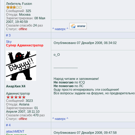
Любитель Fusion
Сообщений:
325
Откуда:
Москва
Зарегистрирован:
08 Мая
2007, 19:40:59
Сказали спасибо
24
раз
Статус:
offline
^ наверх ^
# 3
Sky
Опубликовано 07 Декабря 2008, 06:34:02
Супер Администратор
о_О
--------------------
Народ читаем и запоминаем!
Не помогаю
по ICQ
Не помогаю
по ЛС
АнарХия Х4
буду просто игнорировать эти сообщения!
Все вопросы задаем на форуме, но предварительн
Администратор
Сообщений:
3023
Откуда:
Astana
Зарегистрирован:
01
Апреля 2007, 18:11:10
Сказали спасибо
470
раз
Статус:
offline
^ наверх ^
# 4
attachMENT
Опубликовано 07 Декабря 2008, 09:47:58