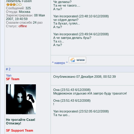
Любитель Fusion
Че делаеш?
Та не че такого....
Сообщений:
325
А ты?
Откуда:
Москва
Зарегистрирован:
08 Мая
Yan incorporated (23:48:10 6/12/2008)
2007, 19:40:59
че сёдня делал?
Сказали спасибо
24
раз
Та бухал, гулял...
Статус:
offline
А ты?
Yan incorporated (23:49:04 6/12/2008)
А че завтра делать буш?
Та хз...
А ты?
^ наверх ^
# 2
Yan
Опубликовано 07 Декабря 2008, 00:52:39
SF Team
Она (23:51:43 6/12/2008)
Медвежонок отдыхаю я!А завтро буду трахатся!
Она (23:51:43 6/12/2008)
!
Yan incorporated (23:52:05 6/12/2008)
Та ты шо...
Не трогайте Ская!
Отпизжу!
SF Support Team