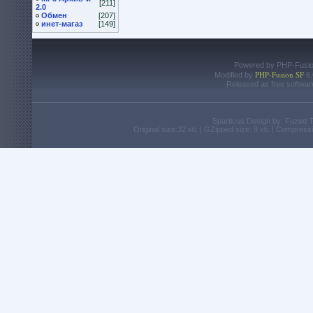
[211]
2.0
Обмен
[207]
инет-магаз
[149]
Powered by PHP-Fusion
PHP-Fusion SF
Modified by
6.
Released as free softwar
Sparticus Design by: Fuzed
Original size:32 кб. | GZipped size: 9 кб. | Compres