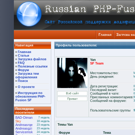
Главная
Загрузка фа
Навигация
Профиль пользователя:
Главная
Статьи
Загрузка файлов
Yan
FAQ
SF Team
Полезные ссылки
Форум
Местожительство:
Загрузка тем
День рождения:
М
оформления
Поиск
Дата регистрации:
0
О проекте
Последний визит:
0
Инструкция по
Сообщений в чате:
0
обновлению PHP-
Присланных комментариев:
8
Fusion SF
Сообщений на форуме:
3
Последние
Пользовательские группы
посетители
BAD-Diman
7 недель
Sky
18 недель
Темы Yan
Andreasrqe
23 недель
Andreasgzi
23 недель
Servicemsk
24 недель
Форум
Тема