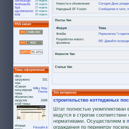
Servicezgo
24 недель
Новости и объявления
Сегодня День рожден
Andreaselx
25 недель
Nyk
27 недель
Народный SF Fusion
Сообщение в чате, пр
agrohimwmm
32 недель
kirik
35 недель
Посты Yan
RSS канал
Форум
Тема
Флейм
Перекличка "старичк
Разработка нового
RE: Давайте возроди
фьюжена
Новости Yan
Статьи Yan
Темы оформления
Все
загружено
331
тем:
Самая
Milky Way
популярная
Theme
Это интересно
тема:
Количество
строительство коттеджных по
загрузок
1686
этой темы:
Штат полностью укомплектован 
ведутся в строгом соответстви
нормативами. Осуществляем в
Новая
ограждения по периметру посел
Fiestafm.lt