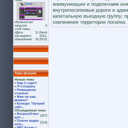
тема:
коммуникации и подключаем инж
внутрипоселковые дороги и адм
капитальную въездную группу; 
озеленение территории поселка.
Количество
загрузок
5
этой темы:
Дата
11 Июля
последнего
2012,
обновления:
20:28:02
Темы форума
Новые темы
Нам 2 года!!!
IT-Company
Размещение
отзывов
Жив ли наш
фюжен?
Конкурс "Лучший
сайт...
Обсуждаемые темы
Вопрос/Ответ
[257]
для ...
Плагин видео
[214]
ката...
MP3 Архив v.