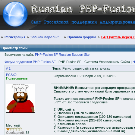
Регистрация
Забыли пароль?
Правила форума
FAQ (читать перед 
Просмотр темы
Вернуться на сайт:
PHP-Fusion SF Russian Support Site
Форум поддержки PHP-Fusion SF
| PHP-Fusion SF - Система Управлением Сайта |
Н
# 1
Тема:
Регистрация сайта в каталогах
PCSX2
Опубликовано 16 Января 2009, 10:50:16
Пользователь
ВНИМАНИЕ: Бесплатная регистрация прекращена,
Связано это с тем что никакой благодарности в
Только для пользователей
PHP-Fusion SF
* предлаг
5.3**, от Вас требуется следующее:
1)
URL сайта
2)
Названия (30-70 символов)
3)
Описания сокращенные (100-130 символов)
4)
Описания полные (225-260 символов)
5)
Ключевые слова
Местный
6)
Категории (в которых нужно регистрировать 
7)
E-mail для писем (желательно на mail.ru)
Сообщений:
38