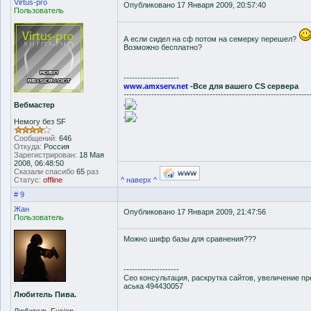
Virtus-pro
Опубликовано 17 Января 2009, 20:57:40
Пользователь
А если сидел на сф потом на семерку перешел?
Возможно бесплатно?
--------------------
www.amxserv.net
-Все для вашего CS сервера
-------------------------------------------------------------------
Вебмастер
'
'
'
'
Немогу без SF
Сообщений:
646
Откуда:
Россия
Зарегистрирован:
18 Мая
2008, 06:48:50
Сказали спасибо
65
раз
Статус:
offline
^ наверх ^
# 9
Жан
Опубликовано 17 Января 2009, 21:47:56
Пользователь
Можно шифр базы для сравнения???
--------------------
Сео консультация, раскрутка сайтов, увеличение п
аська 494430057
Любитель Пива.