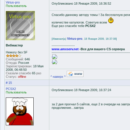
Virtus-pro
Опубликовано 18 Января 2009, 16:36:52
Пользователь
Спасибо данному автору темы ! За бесплатную рег
количестве каталогов. Советую всем
Еще раз спасибо тебе
PCSX2
Virtus-pro
[Изменил(а)
, 18 Января 2009, 16:37:08]
Вебмастер
--------------------
www.amxserv.net
-Все для вашего CS сервера
Немогу без SF
-------------------------------------------------------------------
'
'
Сообщений:
646
Откуда:
Россия
'
'
Зарегистрирован:
18 Мая
2008, 06:48:50
Сказали спасибо
65
раз
Статус:
offline
^ наверх ^
# 15
PCSX2
Опубликовано 18 Января 2009, 16:37:24
Пользователь
за 2 дня прогнал 5 сайтов, еще 2 в очереди на завтр
продолжение...завтра