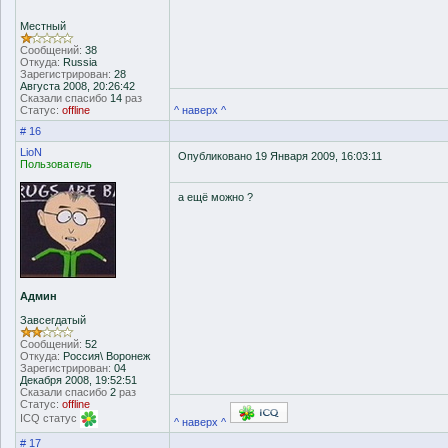
Местный
Сообщений:
38
Откуда:
Russia
Зарегистрирован:
28
Августа 2008, 20:26:42
Сказали спасибо
14
раз
Статус:
offline
^ наверх ^
# 16
LioN
Опубликовано 19 Января 2009, 16:03:11
Пользователь
а ещё можно ?
Админ
Завсегдатый
Сообщений:
52
Откуда:
Россия\ Воронеж
Зарегистрирован:
04
Декабря 2008, 19:52:51
Сказали спасибо
2
раз
Статус:
offline
ICQ статус
^ наверх ^
# 17