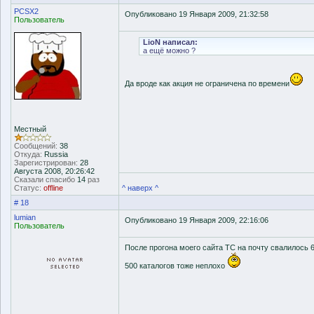
PCSX2
Опубликовано 19 Января 2009, 21:32:58
Пользователь
LioN написал:
а ещё можно ?
Да вроде как акция не ограничена по времени
Местный
Сообщений:
38
Откуда:
Russia
Зарегистрирован:
28
Августа 2008, 20:26:42
Сказали спасибо
14
раз
Статус:
offline
^ наверх ^
# 18
lumian
Опубликовано 19 Января 2009, 22:16:06
Пользователь
После прогона моего сайта TC на почту свалилось 
500 каталогов тоже неплохо