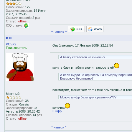
Любитель Fusion
Сообщений:
122
Зарегистрирован:
14 Июня
2007, 00:25:45
Сказали спасибо
2
раз
Статус:
offline
ICQ статус
^ наверх ^
# 10
PCSX2
Опубликовано 17 Января 2009, 22:12:54
Пользователь
А базку каталогов не кинешь?
кинуть базу в паблик значит запороть её
А если сидел на сф потом на семерку перешел
Возможно бесплатно?
посмотрим, может чем то ты мне поможешь а я теб
Местный
Можно шифр базы для сравнения???
Сообщений:
38
Откуда:
Russia
конечна
Зарегистрирован:
28
Шифр
Августа 2008, 20:26:42
Сказали спасибо
14
раз
Статус:
offline
^ наверх ^