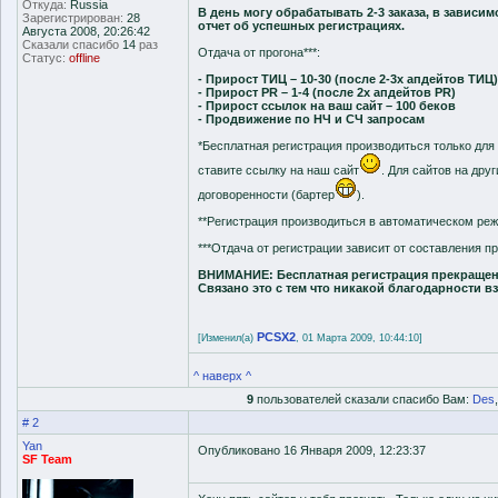
Откуда:
Russia
В день могу обрабатывать 2-3 заказа, в завис
Зарегистрирован:
28
отчет об успешных регистрациях.
Августа 2008, 20:26:42
Сказали спасибо
14
раз
Отдача от прогона***:
Статус:
offline
- Прирост ТИЦ – 10-30 (после 2-3х апдейтов ТИЦ)
- Прирост PR – 1-4 (после 2х апдейтов PR)
- Прирост ссылок на ваш сайт – 100 беков
- Продвижение по НЧ и СЧ запросам
*Бесплатная регистрация производиться только для 
ставите ссылку на наш сайт
. Для сайтов на дру
договоренности (бартер
).
**Регистрация производиться в автоматическом ре
***Отдача от регистрации зависит от составления п
ВНИМАНИЕ: Бесплатная регистрация прекращена,
Связано это с тем что никакой благодарности в
PCSX2
[Изменил(а)
, 01 Марта 2009, 10:44:10]
^ наверх ^
9
пользователей сказали спасибо Вам:
Des
# 2
Yan
Опубликовано 16 Января 2009, 12:23:37
SF Team