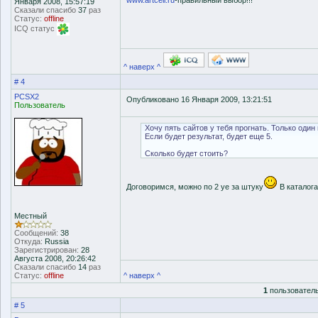
www.artcell.ru
-правильный выбор!!!
Января 2008, 15:57:19
Сказали спасибо
37
раз
Статус:
offline
ICQ статус
^ наверх ^
# 4
PCSX2
Опубликовано 16 Января 2009, 13:21:51
Пользователь
Хочу пять сайтов у тебя прогнать. Только один 
Если будет результат, будет еще 5.
Сколько будет стоить?
Договоримся, можно по 2 уе за штуку
В каталога
Местный
Сообщений:
38
Откуда:
Russia
Зарегистрирован:
28
Августа 2008, 20:26:42
Сказали спасибо
14
раз
Статус:
offline
^ наверх ^
1
пользователь
# 5