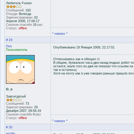
Любитель Fusion
Сообщений:
192
Откуда:
Вологда
Зарегистрирован:
02
Апреля 2008, 17:06:17
Сказали спасибо
16
раз
Статус:
offline
^ наверх ^
# 19
Des
Опубликовано 19 Января 2009, 22:17:01
Пользователь
Отписываюсь как и обещал =)
В общем, буквально часа два назад яндыкс робот пос
остался, мало того он даж не показал что ссылки на
так и осталось(
Хотя на почту как я уже говорил раньше пришло по
О_о
Завсегдатый
Сообщений:
73
Зарегистрирован:
29
Декабря 2007, 09:56:19
Сказали спасибо
4
раз
Статус:
offline
^ наверх ^
# 20
pozitiv