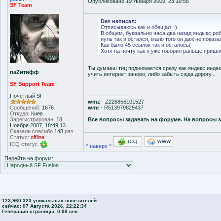
Опубликовано 19 Января 2009, 23:19:56
SF Team
Des написал:
Отписываюсь как и обещал =)
В общем, буквально часа два назад яндыкс робо
нуль так и остался, мало того он даж не показа
Как было 45 ссылок так и осталось(
Хотя на почту как я уже говорил раньше пришл
Ты думаеш тиц поднимается сразу как яндекс индек
паZитифф
учить интернет заново, либо забыть сюда дорогу...
SF Support Team
Почетный SF
--------------------
wmz
- Z226856101527
Сообщений:
1676
wmr
- R513979829437
Откуда:
Киев
Зарегистрирован:
18
Все вопросы задавать на форуме. На вопросы з
Ноября 2007, 18:49:13
Сказали спасибо
148
раз
Статус:
offline
ICQ статус
^ наверх ^
Перейти на форум:
123,960,323 уникальных посетителей
сейчас: 07 Августа 2026, 22:22:34
Генерация страницы: 0.98 сек.