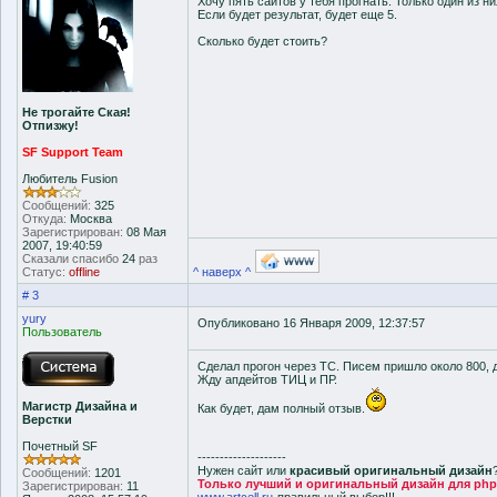
Хочу пять сайтов у тебя прогнать. Только один из ни
Если будет результат, будет еще 5.
Сколько будет стоить?
Не трогайте Ская!
Отпизжу!
SF Support Team
Любитель Fusion
Сообщений:
325
Откуда:
Москва
Зарегистрирован:
08 Мая
2007, 19:40:59
Сказали спасибо
24
раз
Статус:
offline
^ наверх ^
# 3
yury
Опубликовано 16 Января 2009, 12:37:57
Пользователь
Сделал прогон через ТС. Писем пришло около 800, 
Жду апдейтов ТИЦ и ПР.
Магистр Дизайна и
Как будет, дам полный отзыв.
Верстки
Почетный SF
--------------------
Нужен сайт или
красивый оригинальный дизайн
Сообщений:
1201
Только лучший и оригинальный дизайн для php-f
Зарегистрирован:
11