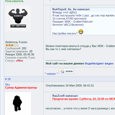
Пользователь
BukTopu9_Xu_Xu написал:
Фпирду этот dgh)))
Я как послушала тебя 1 раз...до сих пор жалею.
15 слотов,47/48 протокол)
Локация: MSK - GoldenTelecom
Античит VAC2:Включен)
Настройки писать?
Любитель Fusion
Можно поинтересоваться откуда у Вас MSK - Golde
Сообщений:
282
Вы как то с ним связанны?
Зарегистрирован:
28
Января 2008, 00:45:36
Сказали спасибо
7
раз
--------------------
Статус:
offline
Мой сайт на вашем движке
бодибилдинг видео
^ наверх ^
# 18
Sky
Опубликовано 18 Мая 2009, 06:41:51
Супер Администратор
RazZzoR написал:
Предлагаю время: Суббота, 23, 22.00 по МС
несогласен... учтите что у меня 3 часа разница с мс