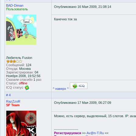
BAD-Diman
Опубликовано 16 Мая 2009, 21:08:14
Пользователь
Канечно ток за
Любитель Fusion
Сообщений:
124
Откуда:
Москва
Зарегистрирован:
04
Ноября 2008, 19:52:56
Сказали спасибо
1
раз
Статус:
offline
ICQ статус
^ наверх ^
# 4
RazZzoR
Опубликовано 17 Мая 2009, 06:27:09
SF Team
Можно, есть сервер, выделенный, 15 слотов. IP: ava
--------------------
Регистрируемся
>>
Av@n-T.Ru
<<