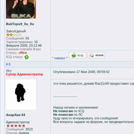
BukTopu9_Xu_Xu
Завсегдатый
Сообщений:
59
Зарегистрирован:
16
Февраля 2009, 23:12:48
Сказали спасибо
3
раз
Статус:
offline
ICQ статус
^ наверх ^
# 8
Sky
Опубликовано 17 Мая 2009, 09:59:42
Супер Администратор
это пока решается, думаю RazZzoR предоставит се
--------------------
Народ читаем и запоминаем!
Не помогаю
по ICQ
Не помогаю
по ЛС
АнарХия Х4
буду просто игнорировать эти сообщения!
Все вопросы задаем на форуме, но предварительн
Администратор
Сообщений:
3023
Откуда:
Astana