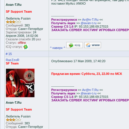
P.S. VAC2 обходит любой чит впринципе, там дыр сто
поставил MyAcc ИМХО
Avan-T.Ru
SF Support Team
--------------------
Любитель Fusion
Регистрируемся
>>
Av@n-T.Ru
<<
Получить ящик
>>
@avan-t.ru
<<
Сообщений:
383
Сервер CS 1.6
IP: 93.153.188.69:27015
Откуда:
Санкт-Петербург
ЗАКАЗАТЬ СЕРВЕР. ХОСТИНГ ИГРОВЫХ СЕРВЕ
Зарегистрирован:
24
Апреля 2008, 14:02:06
Сказали спасибо
20
раз
Статус:
offline
ICQ статус
^ наверх ^
# 15
RazZzoR
Опубликовано 17 Мая 2009, 17:40:20
SF Team
Предлагаю время: Суббота, 23, 22.00 по МСК
--------------------
Регистрируемся
>>
Av@n-T.Ru
<<
Получить ящик
>>
@avan-t.ru
<<
Сервер CS 1.6
IP: 93.153.188.69:27015
ЗАКАЗАТЬ СЕРВЕР. ХОСТИНГ ИГРОВЫХ СЕРВЕ
Avan-T.Ru
SF Support Team
Любитель Fusion
Сообщений:
383
Откуда:
Санкт-Петербург