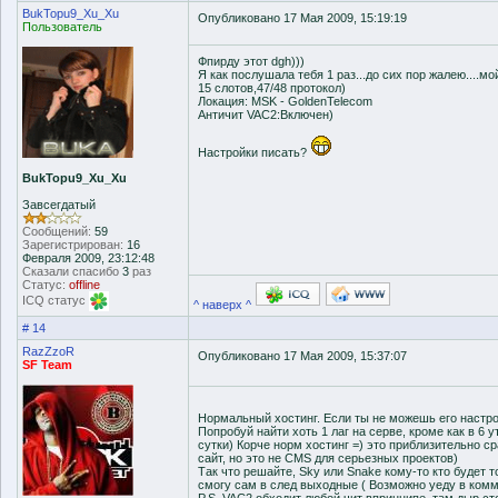
BukTopu9_Xu_Xu
Опубликовано 17 Мая 2009, 15:19:19
Пользователь
Фпирду этот dgh)))
Я как послушала тебя 1 раз...до сих пор жалею....м
15 слотов,47/48 протокол)
Локация: MSK - GoldenTelecom
Античит VAC2:Включен)
Настройки писать?
BukTopu9_Xu_Xu
Завсегдатый
Сообщений:
59
Зарегистрирован:
16
Февраля 2009, 23:12:48
Сказали спасибо
3
раз
Статус:
offline
ICQ статус
^ наверх ^
# 14
RazZzoR
Опубликовано 17 Мая 2009, 15:37:07
SF Team
Нормальный хостинг. Если ты не можешь его настрои
Попробуй найти хоть 1 лаг на серве, кроме как в 6 у
сутки) Корче норм хостинг =) это приблизительно с
сайт, но это не CMS для серьезных проектов)
Так что решайте, Sky или Snake кому-то кто будет 
смогу сам в след выходные ( Возможно уеду в ком