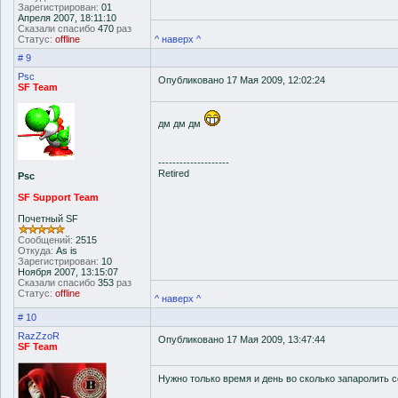
Зарегистрирован:
01
Апреля 2007, 18:11:10
Сказали спасибо
470
раз
Статус:
offline
^ наверх ^
# 9
Psc
Опубликовано 17 Мая 2009, 12:02:24
SF Team
дм дм дм
--------------------
Retired
Psc
SF Support Team
Почетный SF
Сообщений:
2515
Откуда:
As is
Зарегистрирован:
10
Ноября 2007, 13:15:07
Сказали спасибо
353
раз
Статус:
offline
^ наверх ^
# 10
RazZzoR
Опубликовано 17 Мая 2009, 13:47:44
SF Team
Нужно только время и день во сколько запаролить с