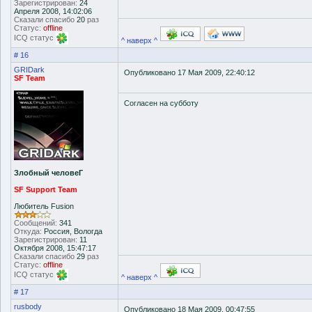
Зарегистрирован:
24
Апреля 2008, 14:02:06
Сказали спасибо
20
раз
Статус:
offline
ICQ статус
^ наверх ^
# 16
GRIDark
Опубликовано 17 Мая 2009, 22:40:12
SF Team
Согласен на субботу
Злобный человеГ
SF Support Team
Любитель Fusion
Сообщений:
341
Откуда:
Россия, Вологда
Зарегистрирован:
11
Октября 2008, 15:47:17
Сказали спасибо
29
раз
Статус:
offline
ICQ статус
^ наверх ^
# 17
rusbody
Опубликовано 18 Мая 2009, 00:47:55