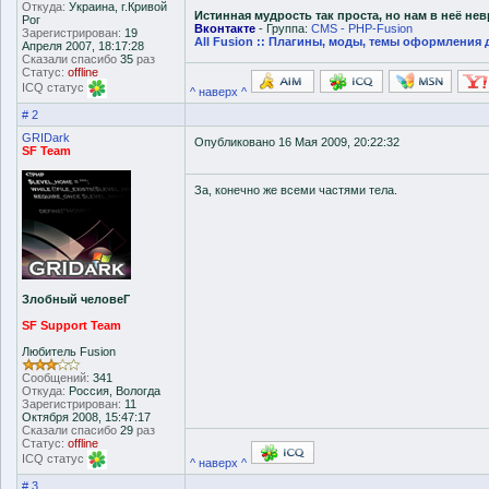
Откуда:
Украина, г.Кривой
Истинная мудрость так проста, но нам в неё не
Рог
Вконтакте
- Группа:
CMS - PHP-Fusion
Зарегистрирован:
19
All Fusion :: Плагины, моды, темы оформления 
Апреля 2007, 18:17:28
Сказали спасибо
35
раз
Статус:
offline
ICQ статус
^ наверх ^
# 2
GRIDark
Опубликовано 16 Мая 2009, 20:22:32
SF Team
За, конечно же всеми частями тела.
Злобный человеГ
SF Support Team
Любитель Fusion
Сообщений:
341
Откуда:
Россия, Вологда
Зарегистрирован:
11
Октября 2008, 15:47:17
Сказали спасибо
29
раз
Статус:
offline
ICQ статус
^ наверх ^
# 3