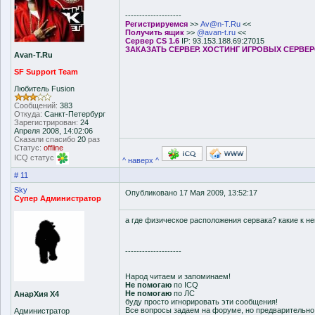
--------------------
Регистрируемся
>>
Av@n-T.Ru
<<
Получить ящик
>>
@avan-t.ru
<<
Сервер CS 1.6
IP: 93.153.188.69:27015
ЗАКАЗАТЬ СЕРВЕР. ХОСТИНГ ИГРОВЫХ СЕРВЕ
Avan-T.Ru
SF Support Team
Любитель Fusion
Сообщений:
383
Откуда:
Санкт-Петербург
Зарегистрирован:
24
Апреля 2008, 14:02:06
Сказали спасибо
20
раз
Статус:
offline
ICQ статус
^ наверх ^
# 11
Sky
Опубликовано 17 Мая 2009, 13:52:17
Супер Администратор
а где физическое расположения сервака? какие к н
--------------------
Народ читаем и запоминаем!
Не помогаю
по ICQ
Не помогаю
по ЛС
АнарХия Х4
буду просто игнорировать эти сообщения!
Все вопросы задаем на форуме, но предварительн
Администратор