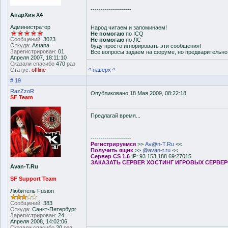
--------------------
АнарХия Х4
Администратор
Народ читаем и запоминаем!
Не помогаю
по ICQ
Сообщений:
3023
Не помогаю
по ЛС
Откуда:
Astana
буду просто игнорировать эти сообщения!
Зарегистрирован:
01
Все вопросы задаем на форуме, но предварительн
Апреля 2007, 18:11:10
Сказали спасибо
470
раз
Статус:
offline
^ наверх ^
# 19
RazZzoR
Опубликовано 18 Мая 2009, 08:22:18
SF Team
Предлагай время...
--------------------
Регистрируемся
>>
Av@n-T.Ru
<<
Получить ящик
>>
@avan-t.ru
<<
Сервер CS 1.6
IP: 93.153.188.69:27015
ЗАКАЗАТЬ СЕРВЕР. ХОСТИНГ ИГРОВЫХ СЕРВЕ
Avan-T.Ru
SF Support Team
Любитель Fusion
Сообщений:
383
Откуда:
Санкт-Петербург
Зарегистрирован:
24
Апреля 2008, 14:02:06
Сказали спасибо
20
раз