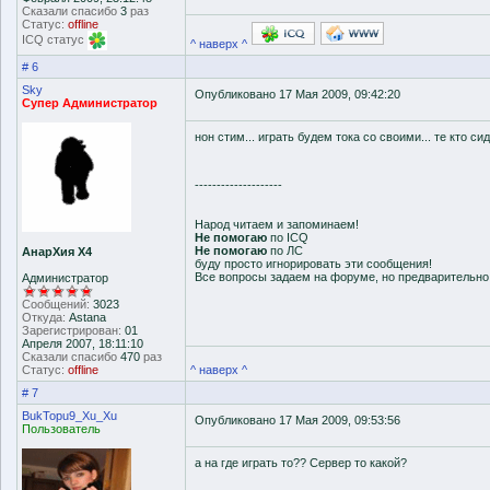
Сказали спасибо
3
раз
Статус:
offline
ICQ статус
^ наверх ^
# 6
Sky
Опубликовано 17 Мая 2009, 09:42:20
Супер Администратор
нон стим... играть будем тока со своими... те кто си
--------------------
Народ читаем и запоминаем!
Не помогаю
по ICQ
Не помогаю
по ЛС
АнарХия Х4
буду просто игнорировать эти сообщения!
Все вопросы задаем на форуме, но предварительн
Администратор
Сообщений:
3023
Откуда:
Astana
Зарегистрирован:
01
Апреля 2007, 18:11:10
Сказали спасибо
470
раз
Статус:
offline
^ наверх ^
# 7
BukTopu9_Xu_Xu
Опубликовано 17 Мая 2009, 09:53:56
Пользователь
а на где играть то?? Сервер то какой?