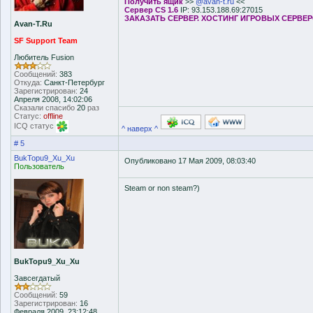
Получить ящик
>>
@avan-t.ru
<<
Сервер CS 1.6
IP: 93.153.188.69:27015
ЗАКАЗАТЬ СЕРВЕР. ХОСТИНГ ИГРОВЫХ СЕРВЕ
Avan-T.Ru
SF Support Team
Любитель Fusion
Сообщений:
383
Откуда:
Санкт-Петербург
Зарегистрирован:
24
Апреля 2008, 14:02:06
Сказали спасибо
20
раз
Статус:
offline
ICQ статус
^ наверх ^
# 5
BukTopu9_Xu_Xu
Опубликовано 17 Мая 2009, 08:03:40
Пользователь
Steam or non steam?)
BukTopu9_Xu_Xu
Завсегдатый
Сообщений:
59
Зарегистрирован:
16
Февраля 2009, 23:12:48