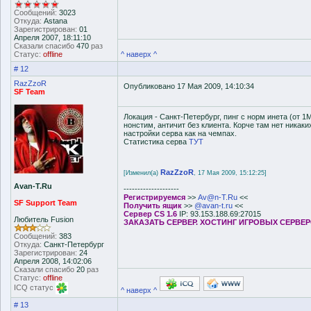
Сообщений:
3023
Откуда:
Astana
Зарегистрирован:
01
Апреля 2007, 18:11:10
Сказали спасибо
470
раз
Статус:
offline
^ наверх ^
# 12
RazZzoR
Опубликовано 17 Мая 2009, 14:10:34
SF Team
Локация - Санкт-Петербург, пинг с норм инета (от 1Mb
нонстим, античит без клиента. Корче там нет никаки
настройки серва как на чемпах.
Статистика серва
ТУТ
RazZzoR
[Изменил(а)
, 17 Мая 2009, 15:12:25]
Avan-T.Ru
--------------------
Регистрируемся
>>
Av@n-T.Ru
<<
SF Support Team
Получить ящик
>>
@avan-t.ru
<<
Сервер CS 1.6
IP: 93.153.188.69:27015
Любитель Fusion
ЗАКАЗАТЬ СЕРВЕР. ХОСТИНГ ИГРОВЫХ СЕРВЕ
Сообщений:
383
Откуда:
Санкт-Петербург
Зарегистрирован:
24
Апреля 2008, 14:02:06
Сказали спасибо
20
раз
Статус:
offline
ICQ статус
^ наверх ^
# 13