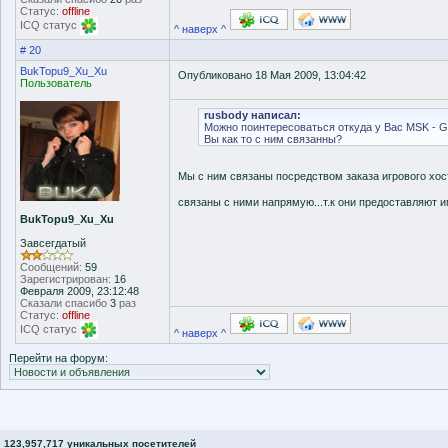
Статус:
offline
ICQ статус
^ наверх ^
# 20
BukTopu9_Xu_Xu
Опубликовано 18 Мая 2009, 13:04:42
Пользователь
rusbody написал:
Можно поинтересоваться откуда у Вас MSK - G
Вы как то с ним связанны?
Мы с ним связаны посредством заказа игрового хост
связаны с ними напрямую...т.к они предоставляют и
BukTopu9_Xu_Xu
Завсегдатый
Сообщений:
59
Зарегистрирован:
16
Февраля 2009, 23:12:48
Сказали спасибо
3
раз
Статус:
offline
ICQ статус
^ наверх ^
Перейти на форум:
123,957,717 уникальных посетителей