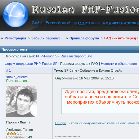
Регистрация
Забыли пароль?
Правила форума
FAQ (читать перед 
Просмотр темы
Вернуться на сайт:
PHP-Fusion SF Russian Support Site
Форум поддержки PHP-Fusion SF
| Правила форума + FAQ |
Новости и объявления
# 1
Тема:
SF батл - Собрание в Контер Страйк
snake_oriental
Опубликовано 16 Мая 2009, 20:15:10
Пользователь
Идея простая, предлагаю на след
собраться всем и пошпилить в Cou
мероприятия объявим чуть позже.
Панки - Хой :)
Offtopic
:
У кого не получается можете не отписыват
Любитель Fusion
--------------------
Сообщений:
349