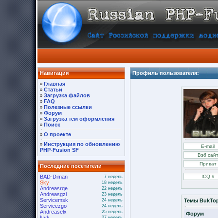
Навигация
Профиль пользователя:
Главная
Статьи
Загрузка файлов
FAQ
Полезные ссылки
Форум
Загрузка тем оформления
Поиск
О проекте
Инструкция по обновлению
PHP-Fusion SF
Последние посетители
BAD-Diman
7 недель
Sky
18 недель
Andreasrqe
22 недель
Andreasgzi
23 недель
Servicemsk
24 недель
Темы BukTo
Servicezgo
24 недель
Andreaselx
25 недель
Форум
Nyk
27 недель