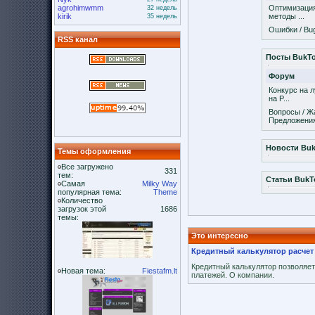
agrohimwmm
Оптимизация
32 недель
kirik
методы ...
35 недель
Ошибки / Bu
RSS канал
Посты BukT
Форум
Конкурс на 
на P...
Вопросы / Ж
Предложени
Новости Bu
Темы оформления
Все загружено
331
тем:
Статьи Buk
Самая
Milky Way
популярная тема:
Theme
Количество
загрузок этой
1686
темы:
Это интересно
Кредитный калькулятор расчет 
Кредитный калькулятор позволяе
Новая тема:
Fiestafm.lt
платежей. О компании.