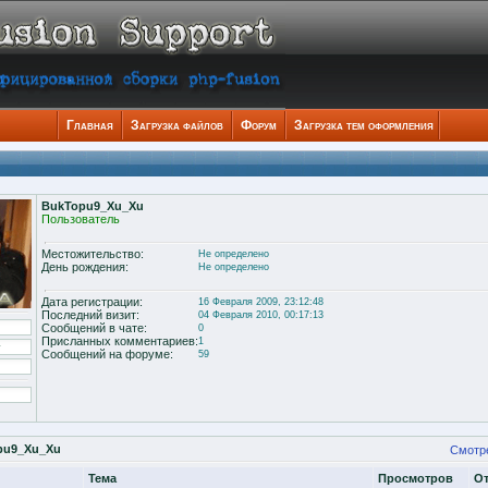
Главная
Загрузка файлов
Форум
Загрузка тем оформления
BukTopu9_Xu_Xu
Пользователь
Местожительство:
Не определено
День рождения:
Не определено
Дата регистрации:
16 Февраля 2009, 23:12:48
Последний визит:
04 Февраля 2010, 00:17:13
Сообщений в чате:
0
Присланных комментариев:
1
Сообщений на форуме:
59
pu9_Xu_Xu
Смотр
Тема
Просмотров
О