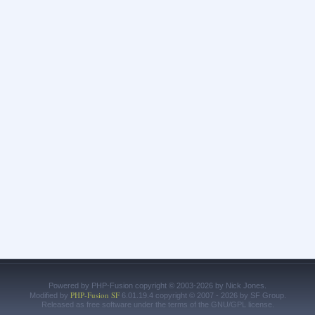
Powered by PHP-Fusion copyright © 2003-2026 by Nick Jones.
PHP-Fusion SF
Modified by
6.01.19.4 copyright © 2007 - 2026 by SF Group.
Released as free software under the terms of the GNU/GPL license.