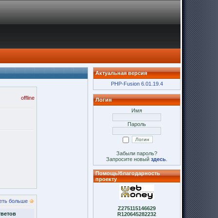
Актуальная версия
PHP-Fusion 6.01.19.4
offline
Логин
Имя
Пароль
Забыли пароль?
Запросите новый
здесь
.
Помощь/благодарность
проекту
еть больше
Z275115146629
тветов
R120645282232