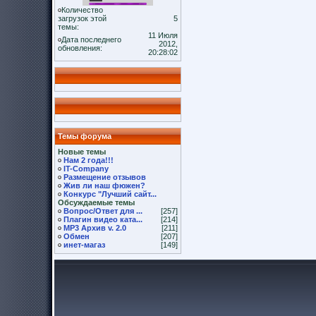
Количество
загрузок этой
5
темы:
11 Июля
Дата последнего
2012,
обновления:
20:28:02
Темы форума
Новые темы
Нам 2 года!!!
IT-Company
Размещение отзывов
Жив ли наш фюжен?
Конкурс "Лучший сайт...
Обсуждаемые темы
Вопрос/Ответ для ...
[257]
Плагин видео ката...
[214]
MP3 Архив v. 2.0
[211]
Обмен
[207]
инет-магаз
[149]