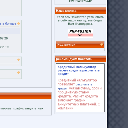
E215148775742
Наша кнопка
Если вам захочется установить
у себя нашу кнопку, мы будем
еть больше
Вам благодарны.
:07:29
Код внутри
8:21:03
рекомендуем посетить
Кредитный калькулятор
расчет кредита рассчитать
кредит
Кредитный калькулятор
позволяет
рассчитать
, указав сумму, срок и
кредит
процентную ставку
кредита. Расчет кредита
включает график
аннуитетных платежей. О
компании.
 включает график аннуитетных