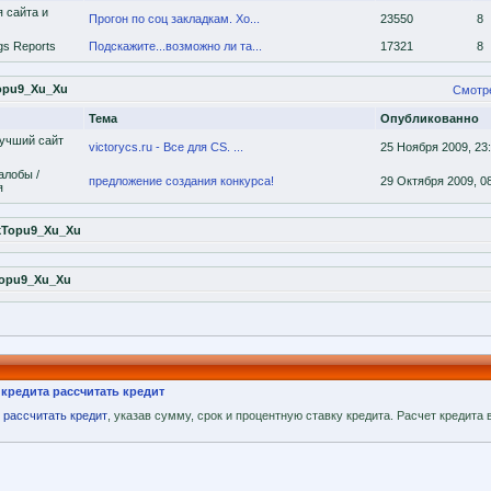
 сайта и
Прогон по соц закладкам. Хо...
23550
8
gs Reports
Подскажите...возможно ли та...
17321
8
opu9_Xu_Xu
Смотр
Тема
Опубликованно
лучший сайт
victorycs.ru - Все для CS. ...
25 Ноября 2009, 23
алобы /
предложение создания конкурса!
29 Октября 2009, 0
я
kTopu9_Xu_Xu
Topu9_Xu_Xu
кредита рассчитать кредит
т
рассчитать кредит
, указав сумму, срок и процентную ставку кредита. Расчет кредита