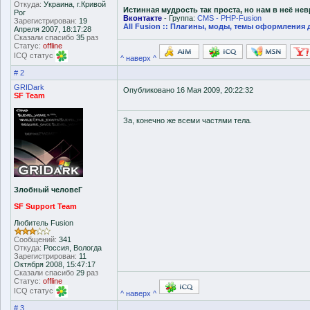
Откуда:
Украина, г.Кривой
Истинная мудрость так проста, но нам в неё не
Рог
Вконтакте
- Группа:
CMS - PHP-Fusion
Зарегистрирован:
19
All Fusion :: Плагины, моды, темы оформления 
Апреля 2007, 18:17:28
Сказали спасибо
35
раз
Статус:
offline
ICQ статус
^ наверх ^
# 2
GRIDark
Опубликовано 16 Мая 2009, 20:22:32
SF Team
За, конечно же всеми частями тела.
Злобный человеГ
SF Support Team
Любитель Fusion
Сообщений:
341
Откуда:
Россия, Вологда
Зарегистрирован:
11
Октября 2008, 15:47:17
Сказали спасибо
29
раз
Статус:
offline
ICQ статус
^ наверх ^
# 3