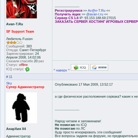
--------------------
Регистрируемся
>>
Av@n-T.Ru
<<
Получить ящик
>>
@avan-t.ru
<<
Сервер CS 1.6
IP: 93.153.188.69:27015
ЗАКАЗАТЬ СЕРВЕР. ХОСТИНГ ИГРОВЫХ СЕРВЕ
Avan-T.Ru
SF Support Team
Любитель Fusion
Сообщений:
383
Откуда:
Санкт-Петербург
Зарегистрирован:
24
Апреля 2008, 14:02:06
Сказали спасибо
20
раз
Статус:
offline
ICQ статус
^ наверх ^
# 11
Sky
Опубликовано 17 Мая 2009, 13:52:17
Супер Администратор
а где физическое расположения сервака? какие к н
--------------------
Народ читаем и запоминаем!
Не помогаю
по ICQ
Не помогаю
по ЛС
АнарХия Х4
буду просто игнорировать эти сообщения!
Все вопросы задаем на форуме, но предварительн
Администратор