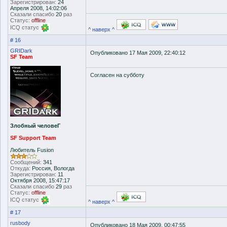
Зарегистрирован:
24
Апреля 2008, 14:02:06
Сказали спасибо
20
раз
Статус:
offline
ICQ статус
^ наверх ^
# 16
GRIDark
Опубликовано 17 Мая 2009, 22:40:12
SF Team
Согласен на субботу
Злобный человеГ
SF Support Team
Любитель Fusion
Сообщений:
341
Откуда:
Россия, Вологда
Зарегистрирован:
11
Октября 2008, 15:47:17
Сказали спасибо
29
раз
Статус:
offline
ICQ статус
^ наверх ^
# 17
rusbody
Опубликовано 18 Мая 2009, 00:47:55