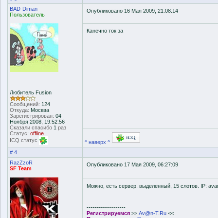
BAD-Diman
Опубликовано 16 Мая 2009, 21:08:14
Пользователь
Канечно ток за
Любитель Fusion
Сообщений:
124
Откуда:
Москва
Зарегистрирован:
04
Ноября 2008, 19:52:56
Сказали спасибо
1
раз
Статус:
offline
ICQ статус
^ наверх ^
# 4
RazZzoR
Опубликовано 17 Мая 2009, 06:27:09
SF Team
Можно, есть сервер, выделенный, 15 слотов. IP: ava
--------------------
Регистрируемся
>>
Av@n-T.Ru
<<