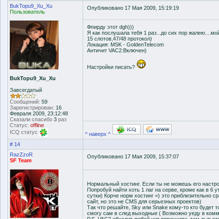
BukTopu9_Xu_Xu
Опубликовано 17 Мая 2009, 15:19:19
Пользователь
Фпирду этот dgh)))
Я как послушала тебя 1 раз...до сих пор жалею....м
15 слотов,47/48 протокол)
Локация: MSK - GoldenTelecom
Античит VAC2:Включен)
Настройки писать?
BukTopu9_Xu_Xu
Завсегдатый
Сообщений:
59
Зарегистрирован:
16
Февраля 2009, 23:12:48
Сказали спасибо
3
раз
Статус:
offline
ICQ статус
^ наверх ^
# 14
RazZzoR
Опубликовано 17 Мая 2009, 15:37:07
SF Team
Нормальный хостинг. Если ты не можешь его настрои
Попробуй найти хоть 1 лаг на серве, кроме как в 6 у
сутки) Корче норм хостинг =) это приблизительно с
сайт, но это не CMS для серьезных проектов)
Так что решайте, Sky или Snake кому-то кто будет 
смогу сам в след выходные ( Возможно уеду в ком