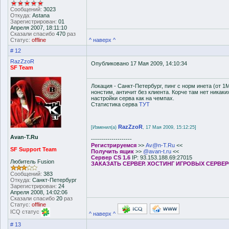
Сообщений:
3023
Откуда:
Astana
Зарегистрирован:
01
Апреля 2007, 18:11:10
Сказали спасибо
470
раз
Статус:
offline
^ наверх ^
# 12
RazZzoR
Опубликовано 17 Мая 2009, 14:10:34
SF Team
Локация - Санкт-Петербург, пинг с норм инета (от 1Mb
нонстим, античит без клиента. Корче там нет никаки
настройки серва как на чемпах.
Статистика серва
ТУТ
RazZzoR
[Изменил(а)
, 17 Мая 2009, 15:12:25]
Avan-T.Ru
--------------------
Регистрируемся
>>
Av@n-T.Ru
<<
SF Support Team
Получить ящик
>>
@avan-t.ru
<<
Сервер CS 1.6
IP: 93.153.188.69:27015
Любитель Fusion
ЗАКАЗАТЬ СЕРВЕР. ХОСТИНГ ИГРОВЫХ СЕРВЕ
Сообщений:
383
Откуда:
Санкт-Петербург
Зарегистрирован:
24
Апреля 2008, 14:02:06
Сказали спасибо
20
раз
Статус:
offline
ICQ статус
^ наверх ^
# 13