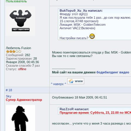
Пользователь
BukTopu9_Xu_Xu написал:
Фпирду этот dgh)))
Я как послушала тебя 1 раз...до сих пор жалею.
15 слотов,47/48 протокол)
Локация: MSK - GoldenTelecom
Античит VAC2:Включен)
Настройки писать?
Любитель Fusion
Можно поинтересоваться откуда у Вас MSK - Golde
Сообщений:
282
Вы как то с ним связанны?
Зарегистрирован:
28
Января 2008, 00:45:36
Сказали спасибо
7
раз
--------------------
Статус:
offline
Мой сайт на вашем движке
бодибилдинг видео
^ наверх ^
# 18
Sky
Опубликовано 18 Мая 2009, 06:41:51
Супер Администратор
RazZzoR написал:
Предлагаю время: Суббота, 23, 22.00 по МС
несогласен... учтите что у меня 3 часа разница с мс