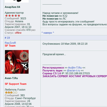
--------------------
АнарХия Х4
Администратор
Народ читаем и запоминаем!
Не помогаю
по ICQ
Сообщений:
3023
Не помогаю
по ЛС
Откуда:
Astana
буду просто игнорировать эти сообщения!
Зарегистрирован:
01
Все вопросы задаем на форуме, но предварительн
Апреля 2007, 18:11:10
Сказали спасибо
470
раз
Статус:
offline
^ наверх ^
# 19
RazZzoR
Опубликовано 18 Мая 2009, 08:22:18
SF Team
Предлагай время...
--------------------
Регистрируемся
>>
Av@n-T.Ru
<<
Получить ящик
>>
@avan-t.ru
<<
Сервер CS 1.6
IP: 93.153.188.69:27015
ЗАКАЗАТЬ СЕРВЕР. ХОСТИНГ ИГРОВЫХ СЕРВЕ
Avan-T.Ru
SF Support Team
Любитель Fusion
Сообщений:
383
Откуда:
Санкт-Петербург
Зарегистрирован:
24
Апреля 2008, 14:02:06
Сказали спасибо
20
раз