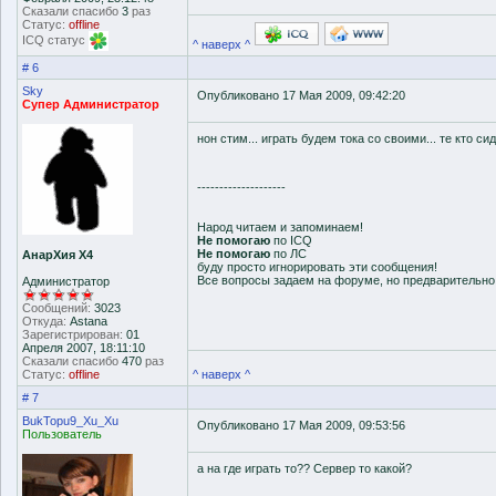
Сказали спасибо
3
раз
Статус:
offline
ICQ статус
^ наверх ^
# 6
Sky
Опубликовано 17 Мая 2009, 09:42:20
Супер Администратор
нон стим... играть будем тока со своими... те кто си
--------------------
Народ читаем и запоминаем!
Не помогаю
по ICQ
Не помогаю
по ЛС
АнарХия Х4
буду просто игнорировать эти сообщения!
Все вопросы задаем на форуме, но предварительн
Администратор
Сообщений:
3023
Откуда:
Astana
Зарегистрирован:
01
Апреля 2007, 18:11:10
Сказали спасибо
470
раз
Статус:
offline
^ наверх ^
# 7
BukTopu9_Xu_Xu
Опубликовано 17 Мая 2009, 09:53:56
Пользователь
а на где играть то?? Сервер то какой?