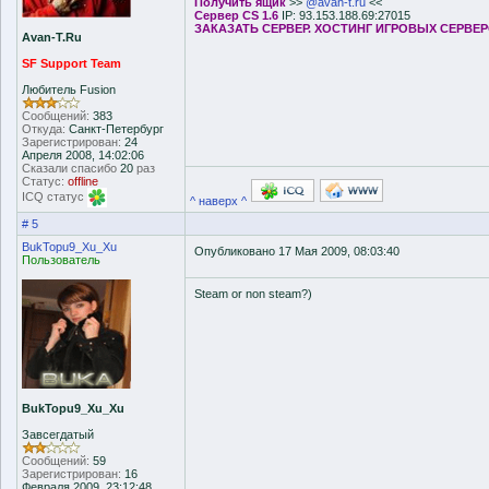
Получить ящик
>>
@avan-t.ru
<<
Сервер CS 1.6
IP: 93.153.188.69:27015
ЗАКАЗАТЬ СЕРВЕР. ХОСТИНГ ИГРОВЫХ СЕРВЕ
Avan-T.Ru
SF Support Team
Любитель Fusion
Сообщений:
383
Откуда:
Санкт-Петербург
Зарегистрирован:
24
Апреля 2008, 14:02:06
Сказали спасибо
20
раз
Статус:
offline
ICQ статус
^ наверх ^
# 5
BukTopu9_Xu_Xu
Опубликовано 17 Мая 2009, 08:03:40
Пользователь
Steam or non steam?)
BukTopu9_Xu_Xu
Завсегдатый
Сообщений:
59
Зарегистрирован:
16
Февраля 2009, 23:12:48