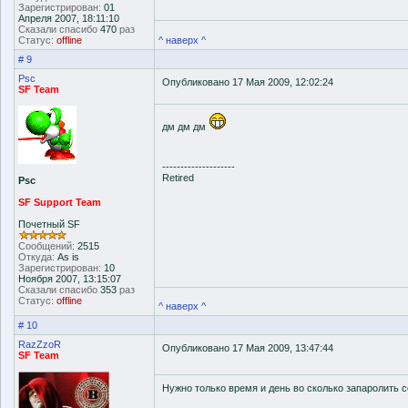
Зарегистрирован:
01
Апреля 2007, 18:11:10
Сказали спасибо
470
раз
Статус:
offline
^ наверх ^
# 9
Psc
Опубликовано 17 Мая 2009, 12:02:24
SF Team
дм дм дм
--------------------
Retired
Psc
SF Support Team
Почетный SF
Сообщений:
2515
Откуда:
As is
Зарегистрирован:
10
Ноября 2007, 13:15:07
Сказали спасибо
353
раз
Статус:
offline
^ наверх ^
# 10
RazZzoR
Опубликовано 17 Мая 2009, 13:47:44
SF Team
Нужно только время и день во сколько запаролить с