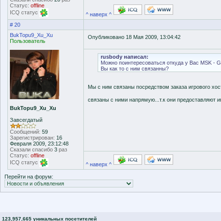
Статус:
offline
ICQ статус
^ наверх ^
# 20
BukTopu9_Xu_Xu
Опубликовано 18 Мая 2009, 13:04:42
Пользователь
rusbody написал:
Можно поинтересоваться откуда у Вас MSK - G
Вы как то с ним связанны?
Мы с ним связаны посредством заказа игрового хост
связаны с ними напрямую...т.к они предоставляют и
BukTopu9_Xu_Xu
Завсегдатый
Сообщений:
59
Зарегистрирован:
16
Февраля 2009, 23:12:48
Сказали спасибо
3
раз
Статус:
offline
ICQ статус
^ наверх ^
Перейти на форум:
123,957,665 уникальных посетителей