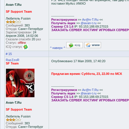
P.S. VAC2 обходит любой чит впринципе, там дыр сто
поставил MyAcc ИМХО
Avan-T.Ru
SF Support Team
--------------------
Любитель Fusion
Регистрируемся
>>
Av@n-T.Ru
<<
Получить ящик
>>
@avan-t.ru
<<
Сообщений:
383
Сервер CS 1.6
IP: 93.153.188.69:27015
Откуда:
Санкт-Петербург
ЗАКАЗАТЬ СЕРВЕР. ХОСТИНГ ИГРОВЫХ СЕРВЕ
Зарегистрирован:
24
Апреля 2008, 14:02:06
Сказали спасибо
20
раз
Статус:
offline
ICQ статус
^ наверх ^
# 15
RazZzoR
Опубликовано 17 Мая 2009, 17:40:20
SF Team
Предлагаю время: Суббота, 23, 22.00 по МСК
--------------------
Регистрируемся
>>
Av@n-T.Ru
<<
Получить ящик
>>
@avan-t.ru
<<
Сервер CS 1.6
IP: 93.153.188.69:27015
ЗАКАЗАТЬ СЕРВЕР. ХОСТИНГ ИГРОВЫХ СЕРВЕ
Avan-T.Ru
SF Support Team
Любитель Fusion
Сообщений:
383
Откуда:
Санкт-Петербург