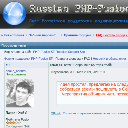
Регистрация
Забыли пароль?
Правила форума
FAQ (читать перед 
Просмотр темы
Вернуться на сайт:
PHP-Fusion SF Russian Support Site
Форум поддержки PHP-Fusion SF
| Правила форума + FAQ |
Новости и объявления
# 1
Тема:
SF батл - Собрание в Контер Страйк
snake_oriental
Опубликовано 16 Мая 2009, 20:15:10
Пользователь
Идея простая, предлагаю на след
собраться всем и пошпилить в Cou
мероприятия объявим чуть позже.
Панки - Хой :)
Offtopic
:
У кого не получается можете не отписыват
Любитель Fusion
--------------------
Сообщений:
349