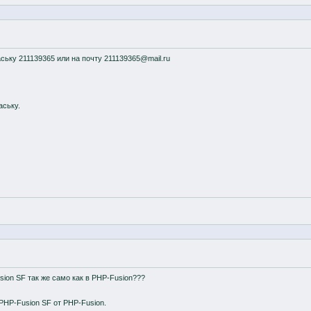
ську 211139365 или на почту 211139365@mail.ru
аську.
ion SF так же само как в PHP-Fusion???
PHP-Fusion SF от PHP-Fusion.