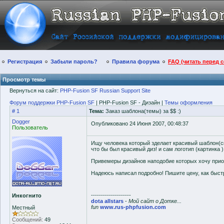
Регистрация
Забыли пароль?
Правила форума
FAQ (читать перед 
Просмотр темы
Вернуться на сайт:
PHP-Fusion SF Russian Support Site
Форум поддержки PHP-Fusion SF
| PHP-Fusion SF - Дизайн |
Темы оформления
# 1
Тема:
Заказ шаблона(темы) за $$ :)
Dogger
Опубликовано 24 Июня 2007, 00:48:37
Пользователь
Ищу человека который зделает красивый шаблон(ски
что бы был красивый диз! и сам логотип (картинка )
Привемеры дизайнов наподобие которых хочу приобре
Надеюсь написал подробно! Пишите цену, как быстро
--------------------
Инкогнито
dota allstars
-
Мой сайт о Дотке...
fun
www.rus-phpfusion.com
Местный
Сообщений:
49