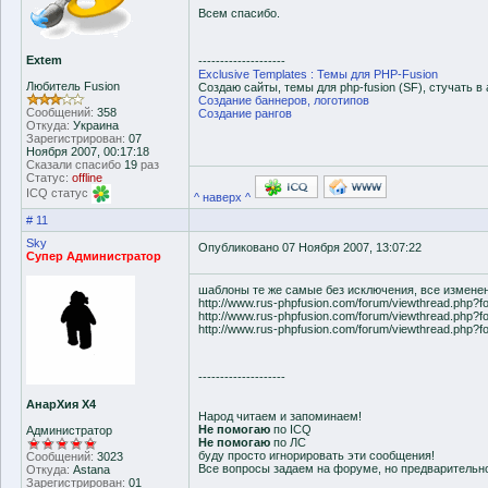
Всем спасибо.
Extem
--------------------
Exclusive Templates : Темы для PHP-Fusion
Любитель Fusion
Создаю сайты, темы для php-fusion (SF), стучать в 
Создание баннеров, логотипов
Сообщений:
358
Создание рангов
Откуда:
Украина
Зарегистрирован:
07
Ноября 2007, 00:17:18
Сказали спасибо
19
раз
Статус:
offline
ICQ статус
^ наверх ^
# 11
Sky
Опубликовано 07 Ноября 2007, 13:07:22
Супер Администратор
шаблоны те же самые без исключения, все измене
http://www.rus-phpfusion.com/forum/viewthread.php?f
http://www.rus-phpfusion.com/forum/viewthread.php?
http://www.rus-phpfusion.com/forum/viewthread.php?
--------------------
АнарХия Х4
Народ читаем и запоминаем!
Не помогаю
по ICQ
Администратор
Не помогаю
по ЛС
буду просто игнорировать эти сообщения!
Сообщений:
3023
Все вопросы задаем на форуме, но предварительн
Откуда:
Astana
Зарегистрирован:
01