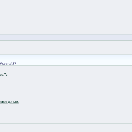
Warcraft3?
es.7z
ерез деньги.