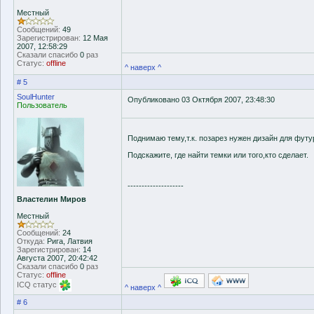
Местный
Сообщений:
49
Зарегистрирован:
12 Мая
2007, 12:58:29
Сказали спасибо
0
раз
Статус:
offline
^ наверх ^
# 5
SoulHunter
Опубликовано 03 Октября 2007, 23:48:30
Пользователь
Поднимаю тему,т.к. позарез нужен дизайн для футу
Подскажите, где найти темки или того,кто сделает.
--------------------
Властелин Миров
Местный
Сообщений:
24
Откуда:
Рига, Латвия
Зарегистрирован:
14
Августа 2007, 20:42:42
Сказали спасибо
0
раз
Статус:
offline
ICQ статус
^ наверх ^
# 6