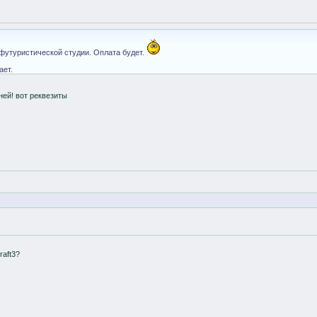
 футуристической студии. Оплата будет.
ает.
ней! вот реквезиты
aft3?