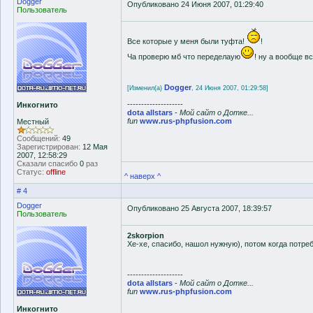
Dogger
Опубликовано 24 Июня 2007, 01:29:40
Пользователь
Все которые у меня были туфта!
!
Ча проверю мб что переделаую
! ну а вообще в
Dogger
[Изменил(а)
, 24 Июня 2007, 01:29:58]
--------------------
Инкогнито
dota allstars
-
Мой сайт о Дотке...
fun
www.rus-phpfusion.com
Местный
Сообщений:
49
Зарегистрирован:
12 Мая
2007, 12:58:29
Сказали спасибо
0
раз
Статус:
offline
^ наверх ^
# 4
Dogger
Опубликовано 25 Августа 2007, 18:39:57
Пользователь
2skorpion
Хе-хе, спасибо, нашол нужную), потом когда потреб
--------------------
dota allstars
-
Мой сайт о Дотке...
fun
www.rus-phpfusion.com
Инкогнито