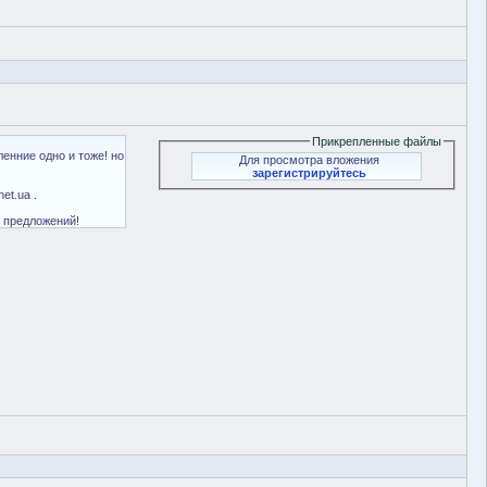
Прикрепленные файлы
енние одно и тоже! но
Для просмотра вложения
зарегистрируйтесь
et.ua .
у предложений!