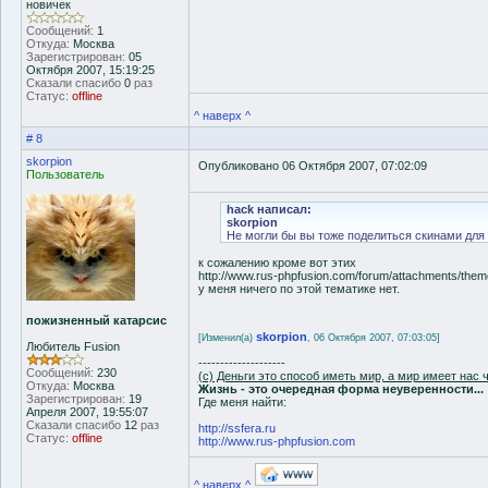
новичек
Сообщений:
1
Откуда:
Москва
Зарегистрирован:
05
Октября 2007, 15:19:25
Сказали спасибо
0
раз
Статус:
offline
^ наверх ^
# 8
skorpion
Опубликовано 06 Октября 2007, 07:02:09
Пользователь
hack написал:
skorpion
Не могли бы вы тоже поделиться скинами для 
к сожалению кроме вот этих
http://www.rus-phpfusion.com/forum/attachments/them
у меня ничего по этой тематике нет.
пожизненный катарсис
skorpion
[Изменил(а)
, 06 Октября 2007, 07:03:05]
Любитель Fusion
--------------------
Сообщений:
230
(с) Деньги это способ иметь мир, а мир имеет нас ч
Откуда:
Москва
Жизнь - это очередная форма неуверенности...
Зарегистрирован:
19
Где меня найти:
Апреля 2007, 19:55:07
Сказали спасибо
12
раз
http://ssfera.ru
Статус:
offline
http://www.rus-phpfusion.com
^ наверх ^