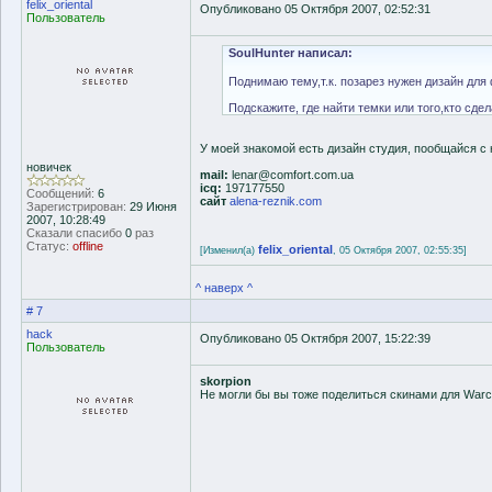
felix_oriental
Опубликовано 05 Октября 2007, 02:52:31
Пользователь
SoulHunter написал:
Поднимаю тему,т.к. позарез нужен дизайн для
Подскажите, где найти темки или того,кто сдел
У моей знакомой есть дизайн студия, пообщайся с 
новичек
mail:
lenar@comfort.com.ua
icq:
197177550
Сообщений:
6
сайт
alena-reznik.com
Зарегистрирован:
29 Июня
2007, 10:28:49
Сказали спасибо
0
раз
Статус:
offline
felix_oriental
[Изменил(а)
, 05 Октября 2007, 02:55:35]
^ наверх ^
# 7
hack
Опубликовано 05 Октября 2007, 15:22:39
Пользователь
skorpion
Не могли бы вы тоже поделиться скинами для Warcr