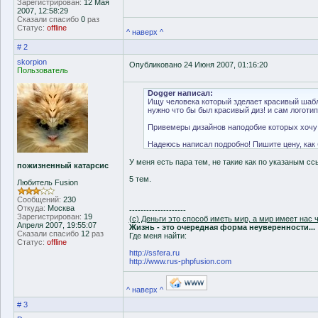
Зарегистрирован:
12 Мая
2007, 12:58:29
Сказали спасибо
0
раз
Статус:
offline
^ наверх ^
# 2
skorpion
Опубликовано 24 Июня 2007, 01:16:20
Пользователь
Dogger написал:
Ищу человека который зделает красивый шаблон
нужно что бы был красивый диз! и сам логотип 
Привемеры дизайнов наподобие которых хочу пр
Надеюсь написал подробно! Пишите цену, как б
У меня есть пара тем, не такие как по указаным ссы
пожизненный катарсис
5 тем.
Любитель Fusion
Сообщений:
230
Откуда:
Москва
--------------------
Зарегистрирован:
19
(с) Деньги это способ иметь мир, а мир имеет нас ч
Апреля 2007, 19:55:07
Жизнь - это очередная форма неуверенности...
Сказали спасибо
12
раз
Где меня найти:
Статус:
offline
http://ssfera.ru
http://www.rus-phpfusion.com
^ наверх ^
# 3