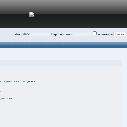
Имя
Пароль
запомнить
е одно и тоже! но нужно
 .
дложений!