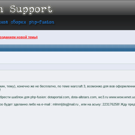
созданием новой темы)
н, тему), конечно же не бесплатно, по теме warcraft 3, возмонжо для вов оформленни
!
сти шаблон для php-fusion: dotaportal.com, dota-allstars.com, wc3.ru www.wow.wnet.ua
 будет зделанно либо на e-mail : mlmm[dog]mail.ru , или на аську: 223176258! Жду пре