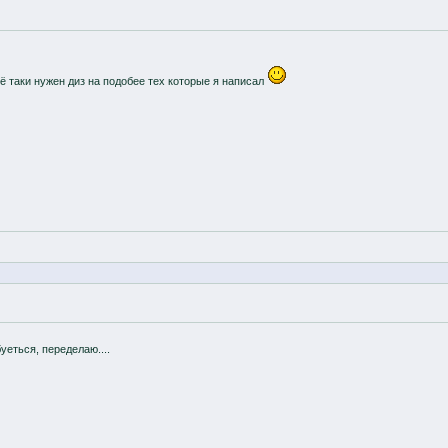
сё таки нужен диз на подобее тех которые я написал
уеться, переделаю....