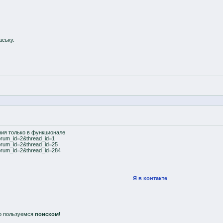
аську.
ния только в функционале
orum_id=2&thread_id=1
forum_id=2&thread_id=25
forum_id=2&thread_id=284
Я в контакте
о пользуемся
поиском
!