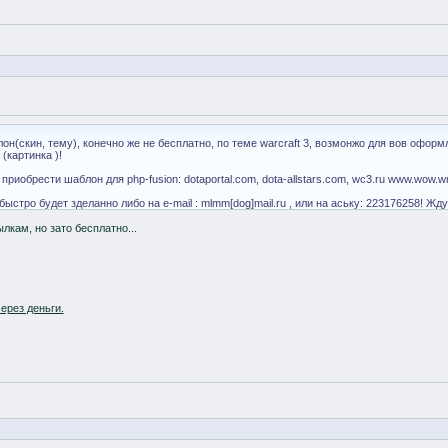
(скин, тему), конечно же не бесплатно, по теме warcraft 3, возмонжо для вов оформл
(картинка )!
иобрести шаблон для php-fusion: dotaportal.com, dota-allstars.com, wc3.ru www.wow.wn
ыстро будет зделанно либо на e-mail : mlmm[dog]mail.ru , или на аську: 223176258! Жд
лкам, но зато бесплатно...
ерез деньги.