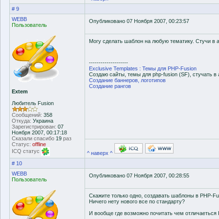
# 9
WEBB
Опубликовано 07 Ноября 2007, 00:23:57
Пользователь
Могу сделать шаблон на любую тематику. Стучи в а
--------------------
Exclusive Templates : Темы для PHP-Fusion
Создаю сайты, темы для php-fusion (SF), стучать в 
Создание баннеров, логотипов
Создание рангов
Extem
Любитель Fusion
Сообщений:
358
Откуда:
Украина
Зарегистрирован:
07
Ноября 2007, 00:17:18
Сказали спасибо
19
раз
Статус:
offline
ICQ статус
^ наверх ^
# 10
WEBB
Опубликовано 07 Ноября 2007, 00:28:55
Пользователь
Скажите только одно, создавать шаблоны в PHP-Fus
Ничего нету нового все по стандарту?
И вообще где возможно почитать чем отличаеться 