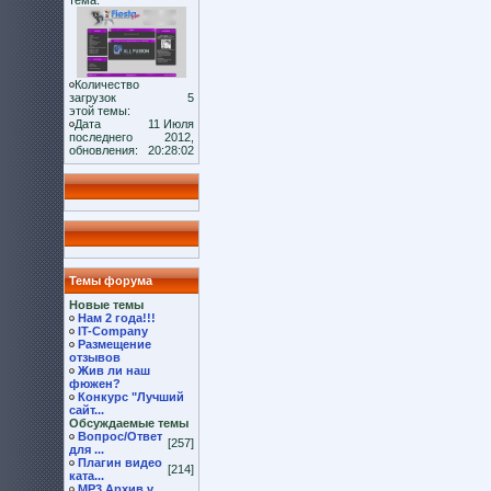
тема:
Количество
загрузок
5
этой темы:
Дата
11 Июля
последнего
2012,
обновления:
20:28:02
Темы форума
Новые темы
Нам 2 года!!!
IT-Company
Размещение
отзывов
Жив ли наш
фюжен?
Конкурс "Лучший
сайт...
Обсуждаемые темы
Вопрос/Ответ
[257]
для ...
Плагин видео
[214]
ката...
MP3 Архив v.