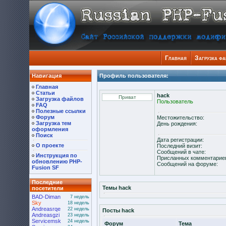
Главная
Загрузка ф
Навигация
Профиль пользователя:
Главная
Статьи
hack
Загрузка файлов
Пользователь
FAQ
Полезные ссылки
Форум
Местожительство:
Загрузка тем
День рождения:
оформления
Поиск
Дата регистрации:
О проекте
Последний визит:
Сообщений в чате:
Инструкция по
Присланных комментарие
обновлению PHP-
Сообщений на форуме:
Fusion SF
Последние
Темы hack
посетители
BAD-Diman
7 недель
Sky
18 недель
Andreasrqe
22 недель
Посты hack
Andreasgzi
23 недель
Servicemsk
24 недель
Форум
Тема