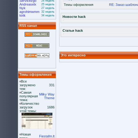
Servicezgo
24 недель
Andreaselx
25 недель
Темы оформления
RE: Заказ шаблона
Nyk
27 недель
agrohimwmm
32 недель
kirik
34 недель
Новости hack
RSS канал
Статьи hack
Это интересно
Темы оформления
Все
загружено
331
тем:
Самая
Milky Way
популярная
Theme
тема:
Количество
загрузок
1686
этой темы:
Новая
Fiestafm.lt