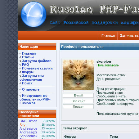
Главная
Загрузка ф
Навигация
Профиль пользователя:
Главная
Статьи
Загрузка файлов
skorpion
FAQ
Пользователь
Полезные ссылки
Форум
Местожительство:
Загрузка тем
День рождения:
оформления
Поиск
Дата регистрации:
О проекте
Последний визит:
Инструкция по
Сообщений в чате:
обновлению PHP-
Присланных комментарие
Fusion SF
Сообщений на форуме:
Последние
Пользовательские группы
посетители
BAD-Diman
7 недель
Sky
18 недель
Темы skorpion
Andreasrqe
23 недель
Andreasgzi
23 недель
Servicemsk
24 недель
Форум
Тема