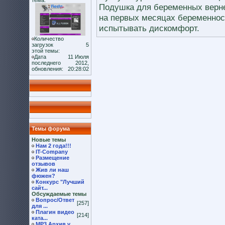
тема:
Подушка для беременных верне
на первых месяцах беременно
испытывать дискомфорт.
Количество
загрузок
5
этой темы:
Дата
11 Июля
последнего
2012,
обновления:
20:28:02
Темы форума
Новые темы
Нам 2 года!!!
IT-Company
Размещение
отзывов
Жив ли наш
фюжен?
Конкурс "Лучший
сайт...
Обсуждаемые темы
Вопрос/Ответ
[257]
для ...
Плагин видео
[214]
ката...
MP3 Архив v.