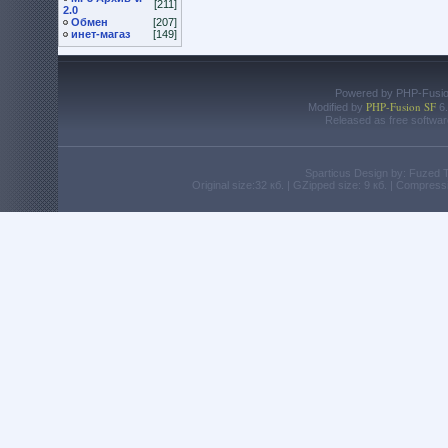
[211]
2.0
Обмен
[207]
инет-магаз
[149]
Powered by PHP-Fusion
PHP-Fusion SF
Modified by
6.
Released as free softwar
Sparticus Design by: Fuzed
Original size:32 кб. | GZipped size: 9 кб. | Compres