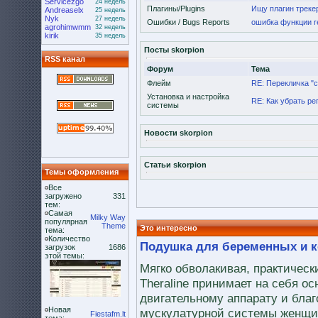
Servicezgo
24 недель
Плагины/Plugins
Ищу плагин треке
Andreaselx
25 недель
Nyk
27 недель
Ошибки / Bugs Reports
ошибка функции ret
agrohimwmm
32 недель
kirik
35 недель
Посты skorpion
RSS канал
Форум
Тема
Флейм
RE: Перекличка "с
Установка и настройка
RE: Как убрать р
системы
Новости skorpion
Статьи skorpion
Темы оформления
Все
загружено
331
тем:
Самая
Milky Way
популярная
Theme
Это интересно
тема:
Количество
Подушка для беременных и ко
загрузок
1686
этой темы:
Мягко обволакивая, практическ
Theraline принимает на себя ос
двигательному аппарату и благ
Новая
мускулатурной системы женщ
Fiestafm.lt