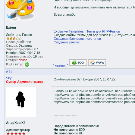
Ничего нету нового все по стандарту?
И вообще где возможно почитать чем отличаеться P
Всем спасибо.
Extem
--------------------
Exclusive Templates : Темы для PHP-Fusion
Любитель Fusion
Создаю сайты, темы для php-fusion (SF), стучать в а
Создание баннеров, логотипов
Сообщений:
358
Создание рангов
Откуда:
Украина
Зарегистрирован:
07
Ноября 2007, 00:17:18
Сказали спасибо
19
раз
Статус:
offline
ICQ статус
^ наверх ^
# 11
Sky
Опубликовано 07 Ноября 2007, 13:07:22
Супер Администратор
шаблоны те же самые без исключения, все изменен
http://www.rus-phpfusion.com/forum/viewthread.php?f
http://www.rus-phpfusion.com/forum/viewthread.php?f
http://www.rus-phpfusion.com/forum/viewthread.php?f
--------------------
АнарХия Х4
Народ читаем и запоминаем!
Не помогаю
по ICQ
Администратор
Не помогаю
по ЛС