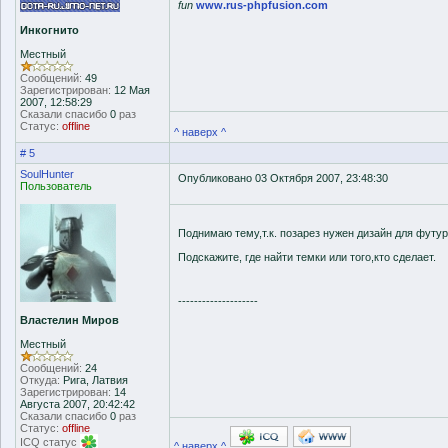
fun
www.rus-phpfusion.com
Инкогнито
Местный
Сообщений:
49
Зарегистрирован:
12 Мая
2007, 12:58:29
Сказали спасибо
0
раз
Статус:
offline
^ наверх ^
# 5
SoulHunter
Опубликовано 03 Октября 2007, 23:48:30
Пользователь
Поднимаю тему,т.к. позарез нужен дизайн для футу
Подскажите, где найти темки или того,кто сделает.
--------------------
Властелин Миров
Местный
Сообщений:
24
Откуда:
Рига, Латвия
Зарегистрирован:
14
Августа 2007, 20:42:42
Сказали спасибо
0
раз
Статус:
offline
ICQ статус
^ наверх ^