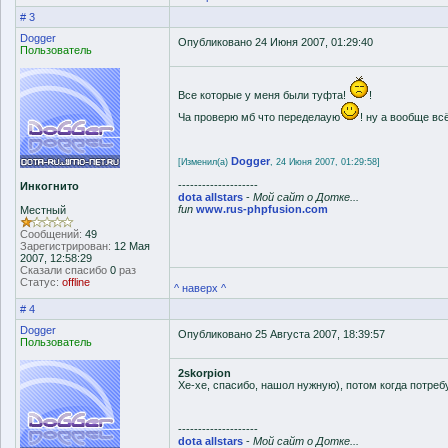
# 3
Dogger
Опубликовано 24 Июня 2007, 01:29:40
Пользователь
Все которые у меня были туфта!
!
Ча проверю мб что переделаую
! ну а вообще вс
Dogger
[Изменил(а)
, 24 Июня 2007, 01:29:58]
--------------------
Инкогнито
dota allstars
-
Мой сайт о Дотке...
fun
www.rus-phpfusion.com
Местный
Сообщений:
49
Зарегистрирован:
12 Мая
2007, 12:58:29
Сказали спасибо
0
раз
Статус:
offline
^ наверх ^
# 4
Dogger
Опубликовано 25 Августа 2007, 18:39:57
Пользователь
2skorpion
Хе-хе, спасибо, нашол нужную), потом когда потребу
--------------------
dota allstars
-
Мой сайт о Дотке...