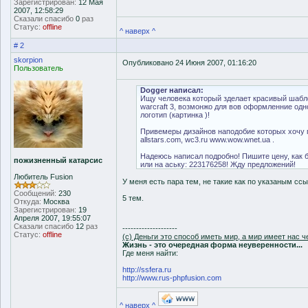
Зарегистрирован:
12 Мая
2007, 12:58:29
Сказали спасибо
0
раз
Статус:
offline
^ наверх ^
# 2
skorpion
Опубликовано 24 Июня 2007, 01:16:20
Пользователь
Dogger написал:
Ищу человека который зделает красивый шаблон
warcraft 3, возмонжо для вов оформленние одно
логотип (картинка )!
Привемеры дизайнов наподобие которых хочу пр
allstars.com, wc3.ru www.wow.wnet.ua .
Надеюсь написал подробно! Пишите цену, как бы
пожизненный катарсис
или на аську: 223176258! Жду предложений!
Любитель Fusion
У меня есть пара тем, не такие как по указаным ссы
Сообщений:
230
5 тем.
Откуда:
Москва
Зарегистрирован:
19
Апреля 2007, 19:55:07
Сказали спасибо
12
раз
--------------------
Статус:
offline
(с) Деньги это способ иметь мир, а мир имеет нас ч
Жизнь - это очередная форма неуверенности...
Где меня найти:
http://ssfera.ru
http://www.rus-phpfusion.com
^ наверх ^