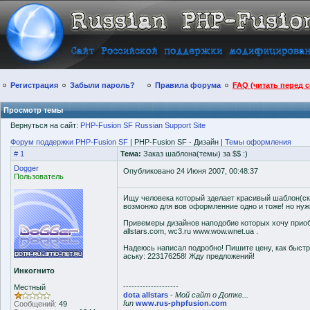
Регистрация
Забыли пароль?
Правила форума
FAQ (читать перед 
Просмотр темы
Вернуться на сайт:
PHP-Fusion SF Russian Support Site
Форум поддержки PHP-Fusion SF
| PHP-Fusion SF - Дизайн |
Темы оформления
# 1
Тема:
Заказ шаблона(темы) за $$ :)
Dogger
Опубликовано 24 Июня 2007, 00:48:37
Пользователь
Ищу человека который зделает красивый шаблон(скин
возмонжо для вов оформленние одно и тоже! но нужн
Привемеры дизайнов наподобие которых хочу приобре
allstars.com, wc3.ru www.wow.wnet.ua .
Надеюсь написал подробно! Пишите цену, как быстро 
аську: 223176258! Жду предложений!
Инкогнито
--------------------
Местный
dota allstars
-
Мой сайт о Дотке...
fun
www.rus-phpfusion.com
Сообщений:
49