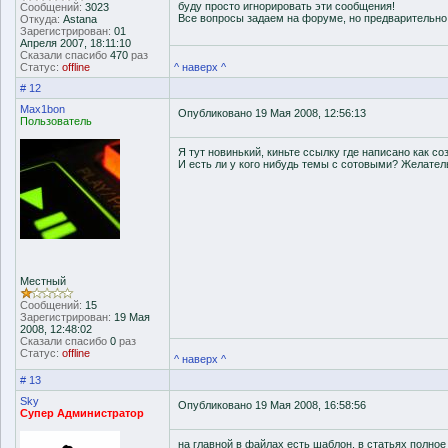
буду просто игнорировать эти сообщения!
Сообщений:
3023
Все вопросы задаем на форуме, но предварительн
Откуда:
Astana
Зарегистрирован:
01
Апреля 2007, 18:11:10
Сказали спасибо
470
раз
Статус:
offline
^ наверх ^
# 12
Max1bon
Опубликовано 19 Мая 2008, 12:56:13
Пользователь
Я тут новинький, киньте ссылку где написано как со
И есть ли у кого нибудь темы с сотовыми? Желате
Местный
Сообщений:
15
Зарегистрирован:
19 Мая
2008, 12:48:02
Сказали спасибо
0
раз
Статус:
offline
^ наверх ^
# 13
Sky
Опубликовано 19 Мая 2008, 16:58:56
Супер Администратор
на главной в файлах есть шаблон, в статьях полное