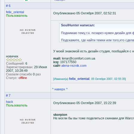
# 6
felix_oriental
Опубликовано 05 Октября 2007, 02:52:31
Пользователь
SoulHunter написал:
Поднимаю тему,т.к. позарез нужен дизайн для 
Подскажите, где найти темки или того,кто сдела
У моей знакомой есть дизайн студия, пообщайся с н
новичек
mail:
lenar@comfort.com.ua
icq:
197177550
Сообщений:
6
сайт
alena-reznik.com
Зарегистрирован:
29 Июня
2007, 10:28:49
Сказали спасибо
0
раз
Статус:
offline
felix_oriental
[Изменил(а)
, 05 Октября 2007, 02:55:35]
^ наверх ^
# 7
hack
Опубликовано 05 Октября 2007, 15:22:39
Пользователь
skorpion
Не могли бы вы тоже поделиться скинами для Warcr