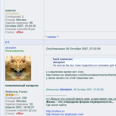
новичек
Сообщений:
1
Откуда:
Москва
Зарегистрирован:
05
Октября 2007, 15:19:25
Сказали спасибо
0
раз
Статус:
offline
^ наверх ^
# 8
skorpion
Опубликовано 06 Октября 2007, 07:02:09
Пользователь
hack написал:
skorpion
Не могли бы вы тоже поделиться скинами для 
к сожалению кроме вот этих
http://www.rus-phpfusion.com/forum/attachments/them
у меня ничего по этой тематике нет.
пожизненный катарсис
skorpion
[Изменил(а)
, 06 Октября 2007, 07:03:05]
Любитель Fusion
--------------------
Сообщений:
230
(с) Деньги это способ иметь мир, а мир имеет нас ч
Откуда:
Москва
Жизнь - это очередная форма неуверенности...
Зарегистрирован:
19
Где меня найти:
Апреля 2007, 19:55:07
Сказали спасибо
12
раз
http://ssfera.ru
Статус:
offline
http://www.rus-phpfusion.com