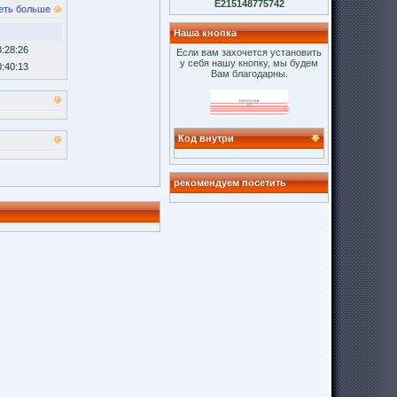
E215148775742
еть больше
Наша кнопка
3:28:26
Если вам захочется установить
у себя нашу кнопку, мы будем
0:40:13
Вам благодарны.
Код внутри
рекомендуем посетить