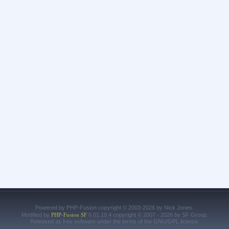
Powered by PHP-Fusion copyright © 2003-2026 by Nick Jones.
PHP-Fusion SF
Modified by
6.01.19.4 copyright © 2007 - 2026 by SF Group.
Released as free software under the terms of the GNU/GPL license.