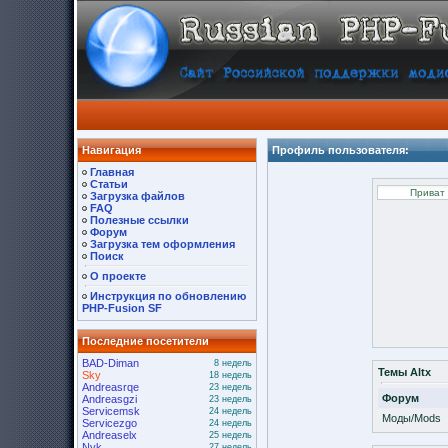
Навигация
Профиль пользователя:
Главная
Статьи
Загрузка файлов
FAQ
Полезные ссылки
Форум
Загрузка тем оформления
Поиск
О проекте
Инструкция по обновлению
PHP-Fusion SF
Последние посетители
BAD-Diman
8 недель
Темы Altx
Sky
18 недель
Andreasrqe
23 недель
Форум
Andreasgzi
23 недель
Servicemsk
24 недель
Моды/Mods
Servicezgo
24 недель
Andreaselx
25 недель
Nyk
27 недель