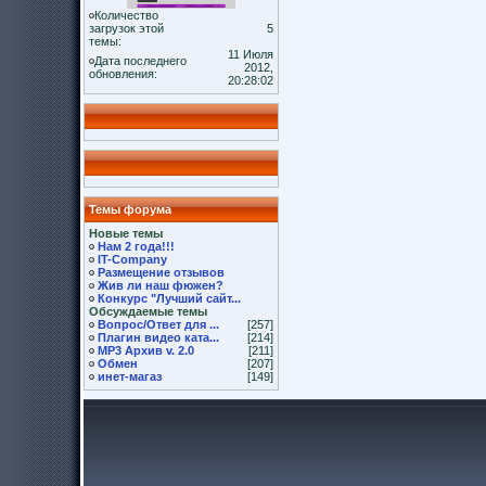
Количество
загрузок этой
5
темы:
11 Июля
Дата последнего
2012,
обновления:
20:28:02
Темы форума
Новые темы
Нам 2 года!!!
IT-Company
Размещение отзывов
Жив ли наш фюжен?
Конкурс "Лучший сайт...
Обсуждаемые темы
Вопрос/Ответ для ...
[257]
Плагин видео ката...
[214]
MP3 Архив v. 2.0
[211]
Обмен
[207]
инет-магаз
[149]