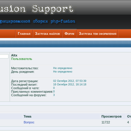
Главная
Загрузка файлов
Форум
Загрузка тем оформления
Altx
Пользователь
Местожительство:
Не определено
День рождения:
Не определено
Дата регистрации:
02 Октября 2012, 07:53:39
Последний визит:
16 Октября 2012, 16:14:18
Сообщений в чате:
0
Присланных комментариев:
0
Сообщений на форуме:
3
Тема
Просмотров
О
Вопрос
11722
4