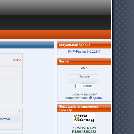
Актуальная версия
PHP-Fusion 6.01.19.4
offline
Логин
Имя
Пароль
Забыли пароль?
Запросите новый
здесь
.
Помощь/благодарность
проекту
тветов
Z275115146629
R120645282232