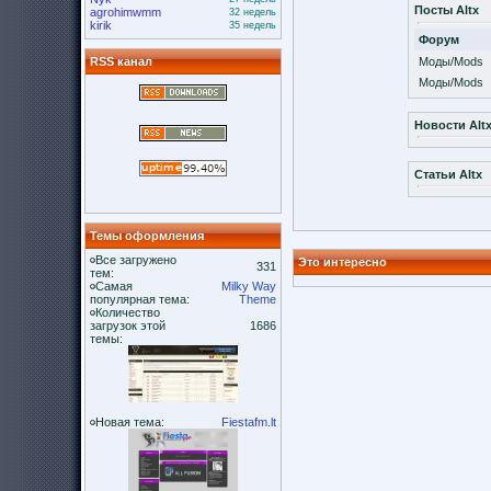
Посты Altx
agrohimwmm
32 недель
kirik
35 недель
Форум
RSS канал
Моды/Mods
Моды/Mods
Новости Alt
Статьи Altx
Темы оформления
Все загружено
Это интересно
331
тем:
Самая
Milky Way
популярная тема:
Theme
Количество
загрузок этой
1686
темы:
Новая тема:
Fiestafm.lt