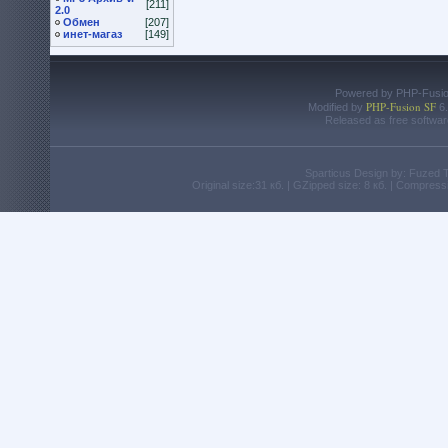
[211]
2.0
Обмен
[207]
инет-магаз
[149]
Powered by PHP-Fusion
PHP-Fusion SF
Modified by
6.
Released as free softwar
Sparticus Design by: Fuzed
Original size:31 кб. | GZipped size: 8 кб. | Compres