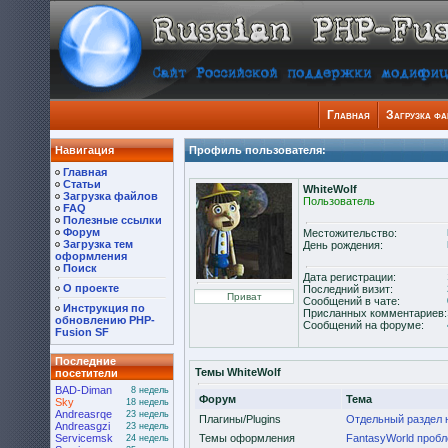
Главная
Загрузка ф
Навигация
Профиль пользователя:
Главная
Статьи
WhiteWolf
Загрузка файлов
Пользователь
FAQ
Полезные ссылки
Форум
Местожительство:
Загрузка тем
День рождения:
оформления
Поиск
Дата регистрации:
О проекте
Последний визит:
Сообщений в чате:
Инструкция по
Присланных комментариев:
обновлению PHP-
Сообщений на форуме:
Fusion SF
Последние
Темы WhiteWolf
посетители
BAD-Diman
8 недель
Форум
Тема
Sky
18 недель
Andreasrqe
23 недель
Плагины/Plugins
Отдельный раздел 
Andreasgzi
23 недель
Servicemsk
Темы оформления
FantasyWorld пробл
24 недель