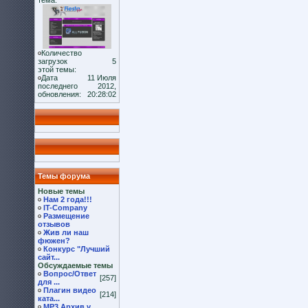
тема:
Количество
загрузок
5
этой темы:
Дата
11 Июля
последнего
2012,
обновления:
20:28:02
Темы форума
Новые темы
Нам 2 года!!!
IT-Company
Размещение
отзывов
Жив ли наш
фюжен?
Конкурс "Лучший
сайт...
Обсуждаемые темы
Вопрос/Ответ
[257]
для ...
Плагин видео
[214]
ката...
MP3 Архив v.