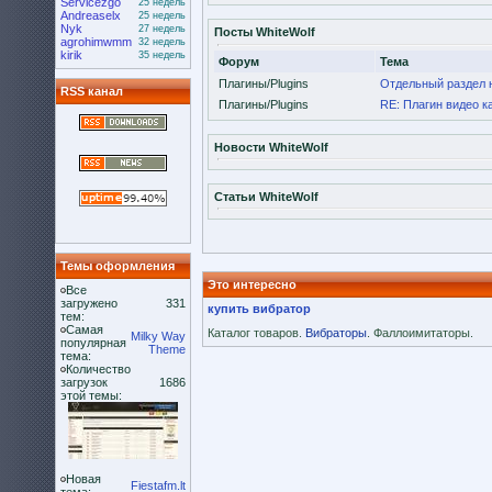
Servicezgo
25 недель
Andreaselx
25 недель
Nyk
27 недель
Посты WhiteWolf
agrohimwmm
32 недель
kirik
35 недель
Форум
Тема
Плагины/Plugins
Отдельный раздел 
RSS канал
Плагины/Plugins
RE: Плагин видео к
Новости WhiteWolf
Статьи WhiteWolf
Темы оформления
Это интересно
Все
загружено
331
купить вибратор
тем:
Самая
Каталог товаров.
Вибраторы
. Фаллоимитаторы.
Milky Way
популярная
Theme
тема:
Количество
загрузок
1686
этой темы:
Новая
Fiestafm.lt